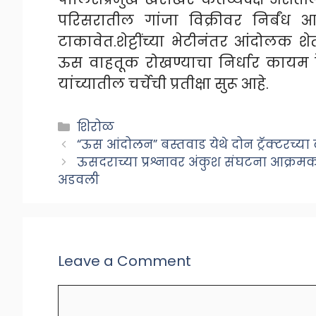
परिसरातील गांजा विक्रीवर निर्बंध
टाकावेत.शेट्टींच्या भेटीनंतर आंदोलक शे
ऊस वाहतूक रोखण्याचा निर्धार कायम 
यांच्यातील चर्चेची प्रतीक्षा सुरू आहे.
Categories
शिरोळ
“ऊस आंदोलन” बस्तवाड येथे दोन ट्रॅक्टरच्य
ऊसदराच्या प्रश्नावर अंकुश संघटना आक्रमक, 
अडवली
Leave a Comment
Comment