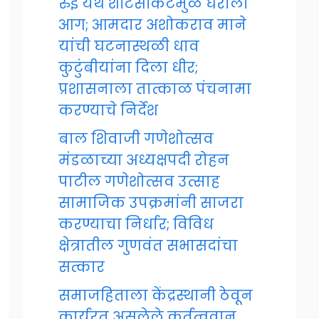
रुई येथे शॉर्टसर्किटमुळे घराला
आग; आमदार अशोकराव माने
यांची घटनास्थळी धाव
कुटुंबीयांना दिला धीर;
प्रशासनाला तात्काळ पंचनामा
करण्याचे निर्देश
बाल शिवाजी गणेशोत्सव
मंडळाच्या अध्यक्षपदी रोहन
पाटील गणेशोत्सव उत्साह
सामाजिक उपक्रमांनी साजरा
करण्याचा निर्धार; विविध
क्षेत्रातील गुणवंत सभासदांचा
सत्कार
समाजहिताला केंद्रस्थानी ठेवून
कार्यरत असलेले कर्तृत्ववान