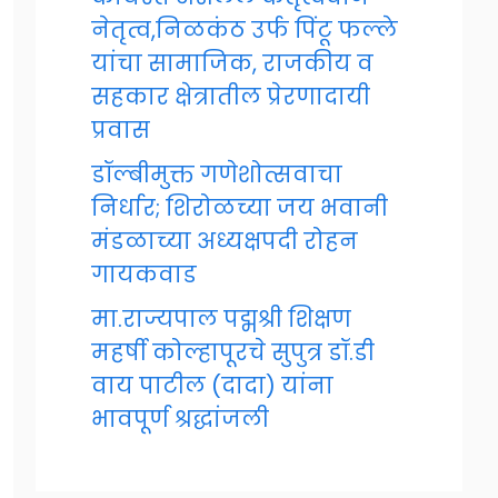
नेतृत्व,निळकंठ उर्फ पिंटू फल्ले
यांचा सामाजिक, राजकीय व
सहकार क्षेत्रातील प्रेरणादायी
प्रवास
डॉल्बीमुक्त गणेशोत्सवाचा
निर्धार; शिरोळच्या जय भवानी
मंडळाच्या अध्यक्षपदी रोहन
गायकवाड
मा.राज्यपाल पद्मश्री शिक्षण
महर्षी कोल्हापूरचे सुपुत्र डॉ.डी
वाय पाटील (दादा) यांना
भावपूर्ण श्रद्धांजली