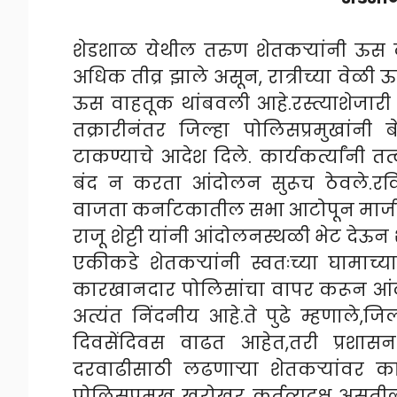
शेडशाळ येथील तरुण शेतकऱ्यांनी ऊस 
अधिक तीव्र झाले असून, रात्रीच्या वेळी
ऊस वाहतूक थांबवली आहे.रस्त्याशेजारी
तक्रारीनंतर जिल्हा पोलिसप्रमुखांन
टाकण्याचे आदेश दिले. कार्यकर्त्यांनी त
बंद न करता आंदोलन सुरूच ठेवले.रविवा
वाजता कर्नाटकातील सभा आटोपून माजी 
राजू शेट्टी यांनी आंदोलनस्थळी भेट देऊन 
एकीकडे शेतकऱ्यांनी स्वतःच्या घामाच
कारखानदार पोलिसांचा वापर करून आंद
अत्यंत निंदनीय आहे.ते पुढे म्हणाले,जिल
दिवसेंदिवस वाढत आहेत,तरी प्रशा
दरवाढीसाठी लढणाऱ्या शेतकऱ्यांवर क
पोलिसप्रमुख खरोखर कर्तव्यदक्ष असतील,