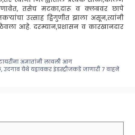
 आणावेत, तसेच मटका,दारू व क्लबवर छापे
तकऱ्यांचा उत्साह द्विगुणीत झाला असून,त्यांनी
ठेवला आहे. दरम्यान,प्रशासन व कारखानदार
ा टायरींना अज्ञातांनी लावली आग
उदगाव येथे यड्रावकर इंडस्ट्रीजकडे जाणारी ७ वाहने