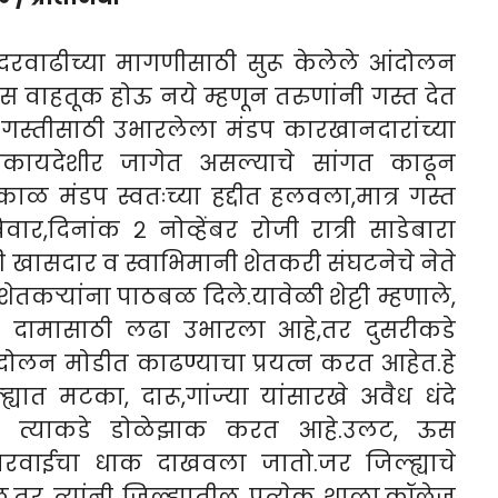
दरवाढीच्या मागणीसाठी सुरू केलेले आंदोलन
 ऊस वाहतूक होऊ नये म्हणून तरुणांनी गस्त देत
 गस्तीसाठी उभारलेला मंडप कारखानदारांच्या
ी बेकायदेशीर जागेत असल्याचे सांगत काढून
त्काळ मंडप स्वतःच्या हद्दीत हलवला,मात्र गस्त
र,दिनांक २ नोव्हेंबर रोजी रात्री साडेबारा
खासदार व स्वाभिमानी शेतकरी संघटनेचे नेते
शेतकऱ्यांना पाठबळ दिले.यावेळी शेट्टी म्हणाले,
्या दामासाठी लढा उभारला आहे,तर दुसरीकडे
ोलन मोडीत काढण्याचा प्रयत्न करत आहेत.हे
्ह्यात मटका, दारू,गांज्या यांसारखे अवैध धंदे
सन त्याकडे डोळेझाक करत आहे.उलट, ऊस
ारवाईचा धाक दाखवला जातो.जर जिल्ह्याचे
तर त्यांनी जिल्ह्यातील प्रत्येक शाळा,कॉलेज