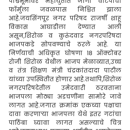
पार्श्वभूमीवर महायुतीत जागा वाटपाचा
फॉर्मुला जवळपास निश्चित झाला
आहे.जयसिंगपूर नगर परिषद राजर्षी शाहू
विकास आघाडीला देण्यात आली
असून,शिरोळ व कुरुंदवाड नगरपरिषदा
भाजपकडे सोपवण्याचे ठरले आहे. या
निर्णयाची अधिकृत घोषणा 18 ऑक्टोबर
रोजी शिरोळ येथील भाजप मेळाव्यात,उच्च
व तंत्र शिक्षण मंत्री चंद्रकांतदादा पाटील
यांच्या उपस्थितीत होणार आहे.तथापि,शिरोळ
नगरपरिषदेतील उमेदवारी ठरवताना
भाजपला मोठ्या अडचणींना सामोरे जावे
लागत आहे.जगात क्रमांक एकच्या पक्षाचा
दावा करणाऱ्या भाजपला येथे इतर गटांचा
पाठिंबा घ्यावा लागत असल्याचे चित्र