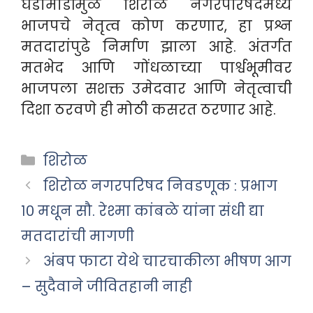
घडामोडींमुळे शिरोळ नगरपरिषदेमध्ये
भाजपचे नेतृत्व कोण करणार, हा प्रश्न
मतदारांपुढे निर्माण झाला आहे. अंतर्गत
मतभेद आणि गोंधळाच्या पार्श्वभूमीवर
भाजपला सशक्त उमेदवार आणि नेतृत्वाची
दिशा ठरवणे ही मोठी कसरत ठरणार आहे.
Categories
शिरोळ
शिरोळ नगरपरिषद निवडणूक : प्रभाग
१० मधून सौ. रेश्मा कांबळे यांना संधी द्या
मतदारांची मागणी
अंबप फाटा येथे चारचाकीला भीषण आग
– सुदैवाने जीवितहानी नाही