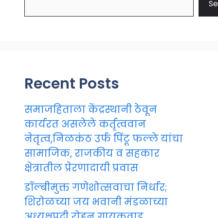
Se
Recent Posts
समाजहिताला केंद्रस्थानी ठेवून
कार्यरत असलेले कर्तृत्ववान
नेतृत्व,निळकंठ उर्फ पिंटू फल्ले यांचा
सामाजिक, राजकीय व सहकार
क्षेत्रातील प्रेरणादायी प्रवास
डॉल्बीमुक्त गणेशोत्सवाचा निर्धार;
शिरोळच्या जय भवानी मंडळाच्या
अध्यक्षपदी रोहन गायकवाड