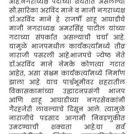
आहे.नगराध्यक्ष पदाच्या शर्यतीत असलेल्या
सौ.सारिका अरविंद माने व माजी नगराध्यक्ष
डॉ.अरविंद माने हे राजर्षी शाहू आघाडीचे
माजी नगराध्यक्ष अमरसिंह पाटील यांच्या
गटाच्या संपर्कात असल्याची चर्चा आहे.
यामुळे भाजपमधील कार्यकर्त्यांमध्ये तीव्र
नाराजी पसरली आहे.भाजपचे ज्येष्ठ नेते
डॉ.अरविंद माने नेमके कोणत्या गटात
आहेत, असा संभ्रम कार्यकर्त्यांमध्ये निर्माण
झाला आहे. याच पार्श्वभूमीवर शहरातील
विकासकामांच्या उद्घाटनप्रसंगी भाजप
आणि शाहू आघाडीच्या नगरसेवकांनी
गैरहजेरी लावल्याचे दिसून आले. त्यामुळे
नाराजीचे पडसाद आगामी निवडणुकीत
उमटण्याची शक्यता आहे.या सर्व