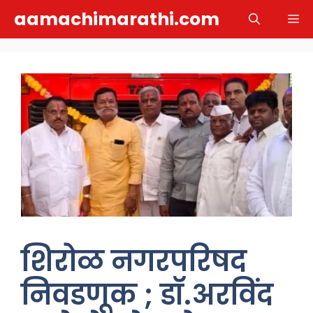
Skip
aamachimarathi.com
M
to
content
शिरोळ नगरपरिषद
निवडणूक ; डॉ.अरविंद