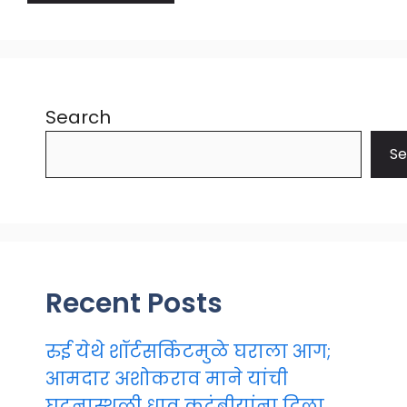
Search
Se
Recent Posts
रुई येथे शॉर्टसर्किटमुळे घराला आग;
आमदार अशोकराव माने यांची
घटनास्थळी धाव कुटुंबीयांना दिला