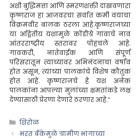
अशी बुद्धिमत्ता आणि स्मरणशक्ती दाखवणारा
कृष्णराज हा आजवरचा सर्वात कमी वयाचा
विक्रमवीर बालक ठरला आहे.
कृष्णराजच्या
या अद्वितीय यशामुळे कोंडीग्रे गावाचे नाव
आंतरराष्ट्रीय स्तरावर पोहचले आहे.
गावकरी, नातेवाईक आणि संपूर्ण
परिसरातून त्याच्यावर अभिनंदनाचा वर्षाव
होत असून, त्याच्या पालकांचे विशेष कौतुक
होत आहे. कृष्णराजचे हे यश अनेक
पालकांना आपल्या मुलांच्या क्षमतांकडे लक्ष
देण्यासाठी प्रेरणा देणारे ठरणार आहे.”
Categories
शिरोळ
भरत बँकेमुळे ग्रामीण भागाच्या