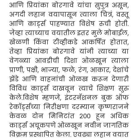
आणि प्रियांका बोरगावे यांचा सुपुत्र असून,
अगदी लहान वयापासून त्याला चित्रं, वस्तू
आणि कार्ड्स पाहण्यात विशेष रुची होती.
जेव्हा त्याच्याच वयातील इतर मुले मोबाईल,
खेळणी किंवा टीव्हीकडे आकर्षित होतात,
तेव्हा प्रियांका बोरगावे यांनी त्याच्या या
वेगळ्या आवडीची दिशा ओळखून त्याला
प्राणी, पक्षी, भाज्या, फळे, रंग, आकार, देशांचे
झेंडे आणि वाहनांची ओळख करून देणारी
विविध कार्ड्स दाखवून त्याचे शिक्षण सुरु
केले.
विशेष म्हणजे, इंटरनॅशनल बुक ऑफ
रेकॉर्ड्सच्या निरीक्षणा दरम्यान कृष्णराजने
केवळ दोन मिनिटांत २०० हून अधिक
कार्ड्स अचूकपणे ओळखून नवीन जागतिक
विक्रम प्रस्थापित केला. एवढ्या लहान वयात