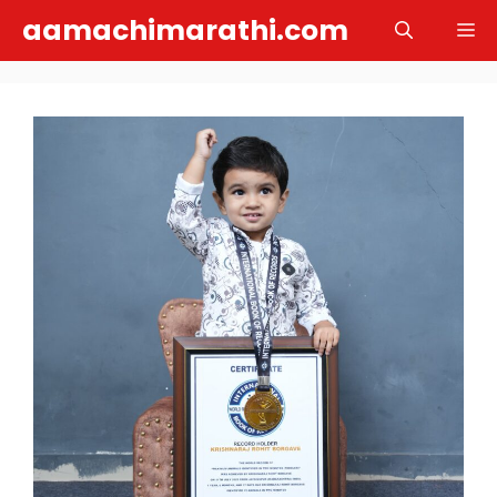
Skip
aamachimarathi.com
M
to
content