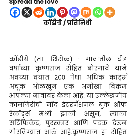
Spread the love
कोंडीग्रे / प्रतिनिधी
कोंडीग्रे (ता. शिरोळ) : गावातील दीड
वर्षाच्या कृष्णराज रोहित बोरगावे याने
अवघ्या वयात २०० पेक्षा अधिक कार्ड्स
अचूक ओळखून एक अनोखा विक्रम
आपल्या नावावर केला आहे. या उल्लेखनीय
कामगिरीची नोंद इंटरनॅशनल बुक ऑफ
रेकॉर्ड्स मध्ये झाली असून, त्याला
सर्टिफिकेट, पुरस्कार आणि पदक देऊन
गौरविण्यात आले आहे.
कृष्णराज हा रोहित