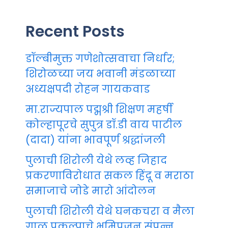
Recent Posts
डॉल्बीमुक्त गणेशोत्सवाचा निर्धार;
शिरोळच्या जय भवानी मंडळाच्या
अध्यक्षपदी रोहन गायकवाड
मा.राज्यपाल पद्मश्री शिक्षण महर्षी
कोल्हापूरचे सुपुत्र डॉ.डी वाय पाटील
(दादा) यांना भावपूर्ण श्रद्धांजली
पुलाची शिरोली येथे लव्ह जिहाद
प्रकरणाविरोधात सकल हिंदू व मराठा
समाजाचे जोडे मारो आंदोलन
पुलाची शिरोली येथे घनकचरा व मैला
गाळ प्रकल्पाचे भूमिपूजन संपन्न