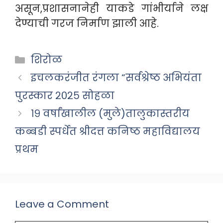
असून,प्रशासनानेही याकडे गांभीर्याने लक्ष
देण्याची गरज निर्माण झाली आहे.
Categories
शिरोळ
इचलकरंजीत रंगला “सर्वश्रेष्ठ अभियंता
पुरस्कार २०२५ सोहळा
१९ वर्षांखालील (मुले)तालुकास्तरीय
कब्बडी स्पर्धेत श्रीदत्त कनिष्ठ महाविद्यालय
प्रथम
Leave a Comment