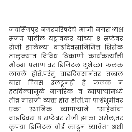
जयसिंगपूर नगरपरिषदेचे माजी नगराध्यक्ष
संजय पाटील यड्रावकर यांच्या ८ सप्टेंबर
रोजी झालेल्या वाढदिवसानिमित्त शिरोळ
तालुक्यात विविध ठिकाणी कार्यकर्त्यांनी
मोठ्या प्रमाणावर डिजिटल शुभेच्छा फलक
लावले होते.परंतु वाढदिवसानंतर तब्बल
बारा दिवस उलटूनही हे फलक न
हटविल्यामुळे नागरिक व व्यापाऱ्यांमध्ये
तीव्र नाराजी व्यक्त होत होती.
या पार्श्वभूमीवर
एका स्थानिक व्यापाऱ्याने “साहेबांचा
वाढदिवस ८ सप्टेंबर रोजी झाला असेल,तर
कृपया डिजिटल बोर्ड काढून घ्यावेत” अशी