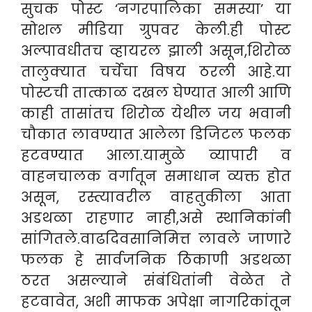
सुचक पोस्ट ‘नगरपालिका समस्या’ या
सोशल मीडिया ग्रुपवर केली.ही पोस्ट
अल्पावधीतच व्हायरल झाली असून,शिरोळ
तालुक्यात चर्चेचा विषय ठरली आहे.या
पोस्टची तात्काळ दखल घेण्यात आली आणि
काही तासांतच शिरोळ येथील जय भवानी
चौकात लावण्यात आलेला डिजिटल फलक
हटवण्यात आला.यामुळे व्यापारी व
वाहनचालक वर्गातून समाधान व्यक्त होत
असून, रस्त्यावरील वाहतुकीला आता
अडथळा राहणार नाही,असे स्थानिकांनी
सांगितले.वाढदिवसानिमित्त लावले जाणारे
फलक हे सार्वजनिक ठिकाणी अडथळा
ठरत असल्याने संबंधितांनी वेळेत ते
हटवावेत, अशी माफक अपेक्षा नागरिकांतून