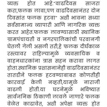
व्यक्त होत आहे.”वाढदिवस साजरा
करा,फलक लावा,पण वाढदिवसानंतर दोन
दिवसांत फलक हटवा” अशी भावना सध्या
सर्वसामान्य व्यापारी आणि नागरिक व्यक्त
करत आहेत.फलक लावण्यासाठी स्थानिक
ग्रामपंचायती व नगरपालिकांची परवानगी
घेतली गेली असली तरी,हे फलक दीर्घकाळ
रस्त्यावर राहिल्यामुळे व्यवसायिक व
वाहनधारकांना त्रास सहन करावा लागत
होता.स्थानिक प्रशासनानेही वाढदिवसानंतर
तातडीने फलक हटवण्याबाबत कोणतीही
कारवाई केली नव्हती,यामुळे नाराजी
वाढली होती.या घटनेमुळे भविष्यात
सार्वजनिक ठिकाणी लावले जाणारे फलक
वेळेत काढावेत, अशी अपेक्षा व्यक्त होत