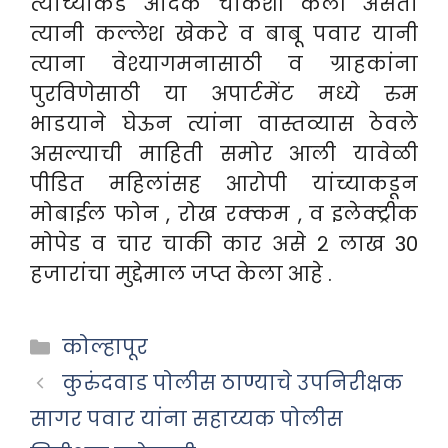
त्यांच्याकडे अदिक चौकशी केली असता
त्यानी कल्लेश खेकरे व बाबू पवार यानी
त्याना वेश्यागमनासाठी व ग्राहकांना
पुरविणेसाठी या अपार्टमेंट मध्ये रुम
भाडयाने घेऊन त्यांना वास्तव्यास ठेवले
असल्याची माहिती समोर आली यावेळी
पीडित महिलांसह आरोपी यांच्याकडून
मोबाईल फोन , रोख रक्कम , व इलेक्ट्रीक
मोपेड व चार चाकी कार असे २ लाख 30
हजारांचा मुद्देमाल जप्त केला आहे .
Categories
कोल्हापूर
कुरुंदवाड पोलीस ठाण्याचे उपनिरीक्षक
सागर पवार यांना सहाय्यक पोलीस