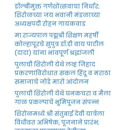
डॉल्बीमुक्त गणेशोत्सवाचा निर्धार;
शिरोळच्या जय भवानी मंडळाच्या
अध्यक्षपदी रोहन गायकवाड
मा.राज्यपाल पद्मश्री शिक्षण महर्षी
कोल्हापूरचे सुपुत्र डॉ.डी वाय पाटील
(दादा) यांना भावपूर्ण श्रद्धांजली
पुलाची शिरोली येथे लव्ह जिहाद
प्रकरणाविरोधात सकल हिंदू व मराठा
समाजाचे जोडे मारो आंदोलन
पुलाची शिरोली येथे घनकचरा व मैला
गाळ प्रकल्पाचे भूमिपूजन संपन्न
शिरोळमध्ये श्री संतुबाई देवी यात्रेला
विधीवत अभिषेक, पूजनाने प्रारंभ;