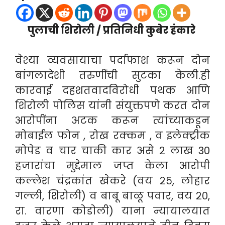
पुलाची शिरोली / प्रतिनिधी कुबेर हंकारे
वेश्या व्यवसायाचा पर्दाफाश करून दोन
बांगलादेशी तरुणींची सुटका केली.ही
कारवाई दहशतवादविरोधी पथक आणि
शिरोली पोलिस यांनी संयुक्तपणे करत दोन
आरोपींना अटक करून त्यांच्याकडून
मोबाईल फोन , रोख रक्कम , व इलेक्ट्रीक
मोपेड व चार चाकी कार असे २ लाख 30
हजारांचा मुद्देमाल जप्त केला आरोपी
कल्लेश चंद्रकांत खेकरे (वय २५, लोहार
गल्ली, शिरोली) व बाबू बाळू पवार, वय २०,
रा. वारणा कोडोली) याना न्यायालयात