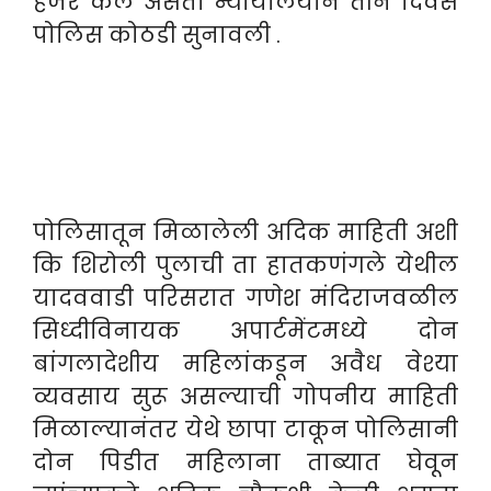
हजर केले असता न्यायालयाने तीन दिवस
पोलिस कोठडी सुनावली .
पोलिसातून मिळालेली अदिक माहिती अशी
कि शिरोली पुलाची ता हातकणंगले येथील
यादववाडी परिसरात गणेश मंदिराजवळील
सिध्दीविनायक अपार्टमेंटमध्ये दोन
बांगलादेशीय महिलांकडून अवैध वेश्या
व्यवसाय सुरू असल्याची गोपनीय माहिती
मिळाल्यानंतर येथे छापा टाकून पोलिसानी
दोन पिडीत महिलाना ताब्यात घेवून