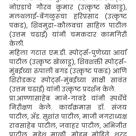
नोएडाचे गौरव कुमार (उत्कृष्ट खेळाडू),
मलथलाई-बेंगळुरूचा हरिप्रसाद (उत्कृष्ट
पकड), शिवमुद्रा-कौलवचा साहिल पाटील
(उत्तम चढाई) यांनी चमकदार कामगिरी
केली.
महिला गटात एम.डी. स्पोर्ट्स-पुणेच्या आर्या
पाटील (उत्कृष्ट खेळाडू), शिवशक्ती स्पोर्ट्स-
मुंबईच्या रुपाली बगड (उत्कृष्ट पकड) आणि
शिरोडकर स्पोर्ट्स-मुंबईच्या साक्षी सावंत
(उत्तम चढाई) यांनी उत्कृष्ट प्रदर्शन केले.
प्रा.आण्णासाहेब माने-गावडे यांनी स्पर्धेचे
निरीक्षण केले. कार्यक्रमास डॉ. संजय
पाटील, अ‍ॅड. सुशांत पाटील, माजी नगराध्यक्ष
रावसाहेब पाटील, जवाहर पाटील, अभिजीत
पाटील, महेश माळी, मोहन मोहिते, शरद