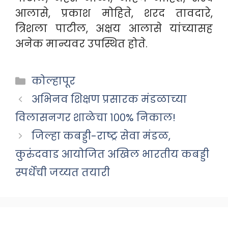
आलासे, प्रकाश मोहिते, शरद तावदारे,
त्रिशला पाटील, अक्षय आलासे यांच्यासह
अनेक मान्यवर उपस्थित होते.
Categories
कोल्हापूर
अभिनव शिक्षण प्रसारक मंडळाच्या
विलासनगर शाळेचा १००% निकाल!
जिल्हा कबड्डी-राष्ट्र सेवा मंडळ,
कुरुंदवाड आयोजित अखिल भारतीय कबड्डी
स्पर्धेची जय्यत तयारी