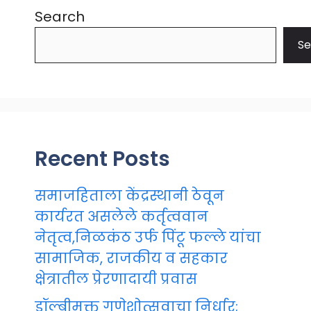
Search
Se
Recent Posts
समाजहिताला केंद्रस्थानी ठेवून
कार्यरत असलेले कर्तृत्ववान
नेतृत्व,निळकंठ उर्फ पिंटू फल्ले यांचा
सामाजिक, राजकीय व सहकार
क्षेत्रातील प्रेरणादायी प्रवास
डॉल्बीमुक्त गणेशोत्सवाचा निर्धार;