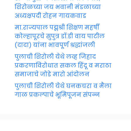
शिरोळच्या जय भवानी मंडळाच्या
अध्यक्षपदी रोहन गायकवाड
मा.राज्यपाल पद्मश्री शिक्षण महर्षी
कोल्हापूरचे सुपुत्र डॉ.डी वाय पाटील
(दादा) यांना भावपूर्ण श्रद्धांजली
पुलाची शिरोली येथे लव्ह जिहाद
प्रकरणाविरोधात सकल हिंदू व मराठा
समाजाचे जोडे मारो आंदोलन
पुलाची शिरोली येथे घनकचरा व मैला
गाळ प्रकल्पाचे भूमिपूजन संपन्न