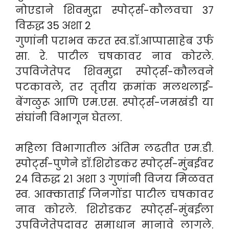
नोएडाने शिवमुद्रा स्पोर्ट्स-कौलवचा 37
विरुद्ध 35 अशा 2
गुणांनी पराभव करत स्व.डॉ.आप्पासाहेब उर्फ
सा. रे. पाटील चषकावर नाव कोरले.
उपविजेतेपद शिवमुद्रा स्पोर्ट्स-कौलवने
पटकावले, तर तृतीय क्रमांक मलथलाई-
बेंगळुरू आणि एम.एस. स्पोर्ट्स-जमखंडी या
संघांनी विभागून घेतला.
महिला विभागातील अंतिम लढतीत एम.डी.
स्पोर्ट्स-पुणेने डॉ.शिरोडकर स्पोर्ट्स-मुंबईवर
२४ विरुद्ध २१ अशा ३ गुणांनी विजय मिळवत
स्व. आक्काताई जिनगोंडा पाटील चषकावर
नाव कोरले. शिरोडकर स्पोर्ट्स-मुंबईला
उपविजेतेपदावर समाधान मानावे लागले.