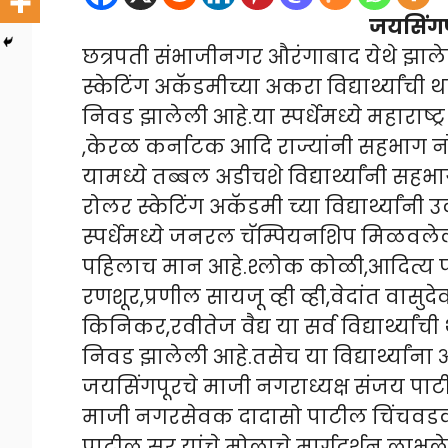
जयसिंगपू
छत्रपती संभाजीनगर औरंगाबाद येथे झालेल्या 
स्केटिंग अकॅडमीच्या अकरा विद्यार्थ्यांची था
निवड झालेली आहे.या स्पर्धेमध्ये महाराष्ट्र 
,केरळ कर्नाटक आदि राज्यांनी सहभाग न
यामध्ये तब्बल अडीचशे विद्यार्थ्यांनी स
रोलर स्केटिंग अकॅडमी च्या विद्यार्थ्या
स्पर्धेमध्ये जनरल चॅम्पियनशिप मिळवलेल
पहिलाच मान आहे.श्लोक कोळी,आदित्य 
रणशूर,प्रणील सायजू व्ही व्ही,वेदांत वासु
किनिकर,रवीतेज वैद्य या सर्व विद्यार्थ्यांची
निवड झालेली आहे.तसेच या विद्यार्थ्यांना
जयसिंगपूरचे माजी नगराध्यक्ष संजय पा
माजी नगरसेवक दादासो पाटील चिंचवडकर, व
पाटील सर यांचे मोलाचे मार्गदर्शन लाभले