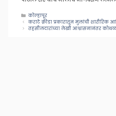
Categories
कोल्हापूर
कराटे क्रीडा प्रकारातून मुलांची शारीरिक
तहसीलदारांच्या लेखी आश्वासनानंतर कोथळ