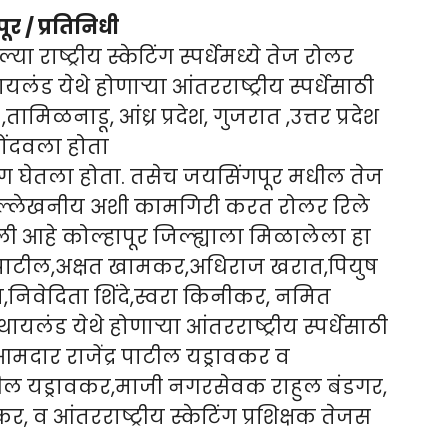
र / प्रतिनिधी
राष्ट्रीय स्केटिंग स्पर्धेमध्ये तेज रोलर
यलंड येथे होणाऱ्या आंतरराष्ट्रीय स्पर्धेसाठी
,तामिळनाडू, आंध्र प्रदेश, गुजरात ,उत्तर प्रदेश
ोंदवला होता
हभाग घेतला होता. तसेच जयसिंगपूर मधील तेज
ंनी उल्लेखनीय अशी कामगिरी करत रोलर रिले
ी आहे कोल्हापूर जिल्ह्याला मिळालेला हा
पाटील,अक्षत खामकर,अधिराज खरात,पियुष
देव,निवेदिता शिंदे,स्वरा किनीकर, नमित
 थायलंड येथे होणाऱ्या आंतरराष्ट्रीय स्पर्धेसाठी
 आमदार राजेंद्र पाटील यड्रावकर व
टील यड्रावकर,माजी नगरसेवक राहुल बंडगर,
 आंतरराष्ट्रीय स्केटिंग प्रशिक्षक तेजस
.