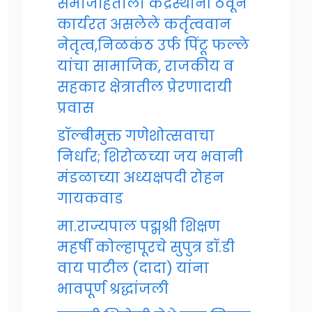
समाजहिताला केंद्रस्थानी ठेवून
कार्यरत असलेले कर्तृत्ववान
नेतृत्व,निळकंठ उर्फ पिंटू फल्ले
यांचा सामाजिक, राजकीय व
सहकार क्षेत्रातील प्रेरणादायी
प्रवास
डॉल्बीमुक्त गणेशोत्सवाचा
निर्धार; शिरोळच्या जय भवानी
मंडळाच्या अध्यक्षपदी रोहन
गायकवाड
मा.राज्यपाल पद्मश्री शिक्षण
महर्षी कोल्हापूरचे सुपुत्र डॉ.डी
वाय पाटील (दादा) यांना
भावपूर्ण श्रद्धांजली