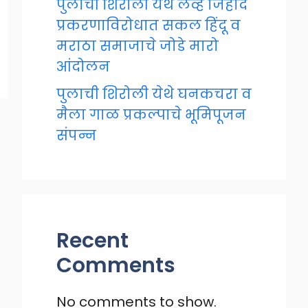
पुलाची शिरोली येथे लव्ह जिहाद
प्रकरणाविरोधात सकल हिंदू व
मराठा समाजाचे जोडे मारो
आंदोलन
पुलाची शिरोली येथे घनकचरा व
मैला गाळ प्रकल्पाचे भूमिपूजन
संपन्न
Recent
Comments
No comments to show.