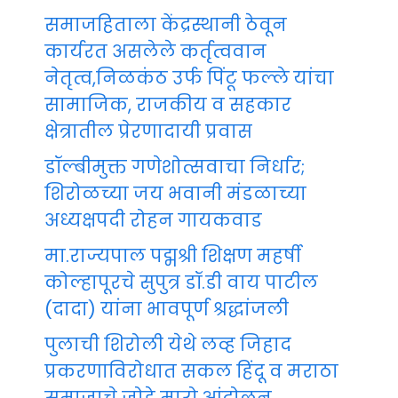
समाजहिताला केंद्रस्थानी ठेवून
कार्यरत असलेले कर्तृत्ववान
नेतृत्व,निळकंठ उर्फ पिंटू फल्ले यांचा
सामाजिक, राजकीय व सहकार
क्षेत्रातील प्रेरणादायी प्रवास
डॉल्बीमुक्त गणेशोत्सवाचा निर्धार;
शिरोळच्या जय भवानी मंडळाच्या
अध्यक्षपदी रोहन गायकवाड
मा.राज्यपाल पद्मश्री शिक्षण महर्षी
कोल्हापूरचे सुपुत्र डॉ.डी वाय पाटील
(दादा) यांना भावपूर्ण श्रद्धांजली
पुलाची शिरोली येथे लव्ह जिहाद
प्रकरणाविरोधात सकल हिंदू व मराठा