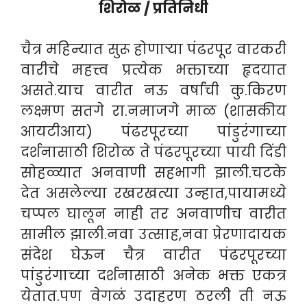
शिरोळ / प्रतिनिधी
चैत्र महिन्यात सुरू होणाऱ्या पंढरपूर वारकरी
वारीचे महत्त्व प्रत्येक भक्ताच्या हृदयात
असते.याच वारीत नऊ वर्षांची कु.किरण
लक्ष्मण सतगे रा.नमाजगे माळ (शासकीय
आयटीआय) पंढरपूरच्या पांडुरंगाच्या
दर्शनासाठी शिरोळ ते पंढरपूरच्या पायी दिंडी
सोहळ्यात अनवाणी सहभागी झाली.चटके
देत असलेल्या रखरखत्या उन्हात,पायामध्ये
चप्पल घालून नाही तर अनवाणीच वारीत
सामील झाली.नवा उत्साह,नवा प्रेरणादायक
संदेश घेऊन चैत्र वारीत पंढरपूरच्या
पांडुरंगाच्या दर्शनासाठी अनेक भक्त एकत्र
येतात.पण वेगळं उदाहरण ठरली ती नऊ