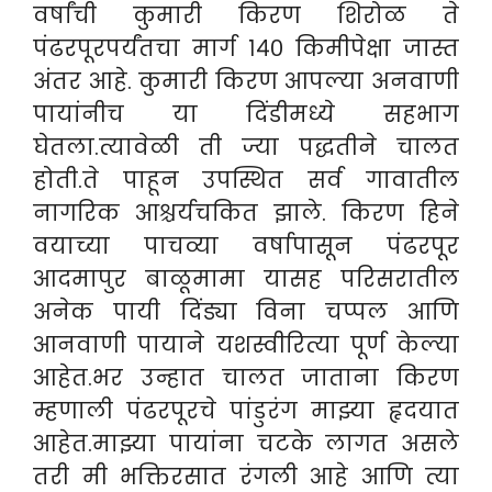
वर्षांची कुमारी किरण शिरोळ ते
पंढरपूरपर्यंतचा मार्ग १४० किमीपेक्षा जास्त
अंतर आहे. कुमारी किरण आपल्या अनवाणी
पायांनीच या दिंडीमध्ये सहभाग
घेतला.त्यावेळी ती ज्या पद्धतीने चालत
होती.ते पाहून उपस्थित सर्व गावातील
नागरिक आश्चर्यचकित झाले. किरण हिने
वयाच्या पाचव्या वर्षापासून पंढरपूर
आदमापुर बाळूमामा यासह परिसरातील
अनेक पायी दिंड्या विना चप्पल आणि
आनवाणी पायाने यशस्वीरित्या पूर्ण केल्या
आहेत.भर उन्हात चालत जाताना किरण
म्हणाली पंढरपूरचे पांडुरंग माझ्या हृदयात
आहेत.माझ्या पायांना चटके लागत असले
तरी मी भक्तिरसात रंगली आहे आणि त्या