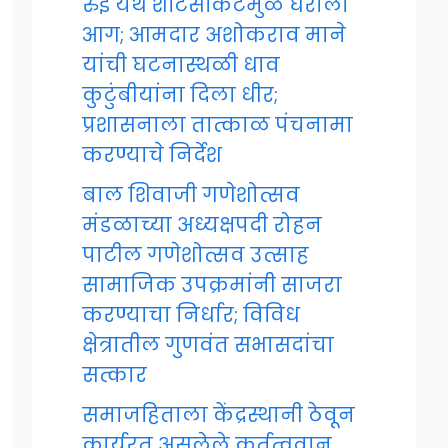
रुई येथे शॉर्टसर्किटमुळे घराला
आग; आमदार अशोकराव माने
यांची घटनास्थळी धाव
कुटुंबीयांना दिला धीर;
प्रशासनाला तात्काळ पंचनामा
करण्याचे निर्देश
बाल शिवाजी गणेशोत्सव
मंडळाच्या अध्यक्षपदी रोहन
पाटील गणेशोत्सव उत्साह
सामाजिक उपक्रमांनी साजरा
करण्याचा निर्धार; विविध
क्षेत्रातील गुणवंत सभासदांचा
सत्कार
समाजहिताला केंद्रस्थानी ठेवून
कार्यरत असलेले कर्तृत्ववान