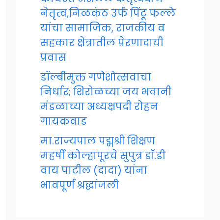
नेतृत्व,निळकंठ उर्फ पिंटू फल्ले
यांचा सामाजिक, राजकीय व
सहकार क्षेत्रातील प्रेरणादायी
प्रवास
डॉल्बीमुक्त गणेशोत्सवाचा
निर्धार; शिरोळच्या जय भवानी
मंडळाच्या अध्यक्षपदी रोहन
गायकवाड
मा.राज्यपाल पद्मश्री शिक्षण
महर्षी कोल्हापूरचे सुपुत्र डॉ.डी
वाय पाटील (दादा) यांना
भावपूर्ण श्रद्धांजली