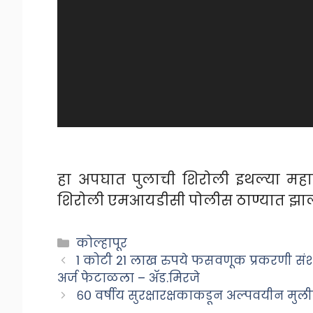
हा अपघात पुलाची शिरोली इथल्या महा
शिरोली एमआयडीसी पोलीस ठाण्यात झाल
Categories
कोल्हापूर
1 कोटी 21 लाख रुपये फसवणूक प्रकरणी सं
अर्ज फेटाळला – ॲड.मिरजे
६० वर्षीय सुरक्षारक्षकाकडून अल्पवयीन मुली