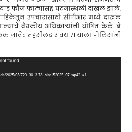
वाड फौज फाट्यासह घटनास्थळी दाखल झाले.
णवाहिकेतून उपचारासाठी सीपीआर मध्ये दाखल
झाल्याचे वैद्यकीय अधिकाऱ्यांनी घोषित केले. बे
लक जावेद तहसीलदार वय 71 याला पोलिसांनी
 not found
ploads/2025/03/720_30_3.78_Mar152025_07.mp4?_=1