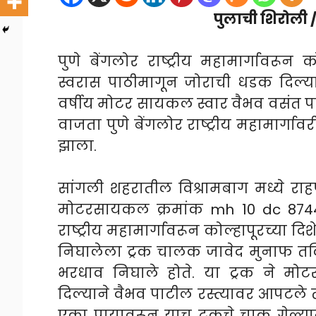
पुलाची शिरोली / 
पुणे बेंगलोर राष्ट्रीय महामार्गावरून
स्वरास पाठीमागून जोराची धडक दिल्या
वर्षीय मोटर सायकल स्वार वैभव वसंत पा
वाजता पुणे बेंगलोर राष्ट्रीय महामार्ग
झाला.
सांगली शहरातील विश्रामबाग मध्ये राह
मोटरसायकल क्रमांक mh 10 dc 8744 व
राष्ट्रीय महामार्गावरून कोल्हापूरच्या दिश
निघालेला ट्रक चालक जावेद मुनाफ तकि
भरधाव निघाले होते. या ट्रक ने म
दिल्याने वैभव पाटील रस्त्यावर आपटले त
एका पायावरून याच ट्रकचे चाक गेल्य