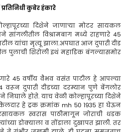
प्रतिनिधी कुबेर हंकारे
 कोल्हापूरच्या दिशेने जाणाऱ्या मोटर सायकल
ने सांगलीतील विश्रामबाग मध्ये राहणारे 45
टील यांचा मृत्यू झाला.अपघात आज दुपारी दीड
ावरील पुलाची शिरोली इथं महाडिक बंगल्यासमोर
णारे 45 वर्षीय वैभव वसंत पाटील हे आपल्या
रून दुपारी दीडच्या दरम्यान पुणे बेंगलोर
ेने निघाले होते. याच वेळी कोल्हापूरच्या दिशेने
लदार हे ट्रक क्रमांक mh 50 1935 हा घेऊन
ोटरसायकल स्वरास पाठीमागून जोराची धडक
्यांच्या डोक्याला व तोंडाला दुखापत झाली. तर
ाने ते गंभीर जखमी झाले. ही घटना समजताच