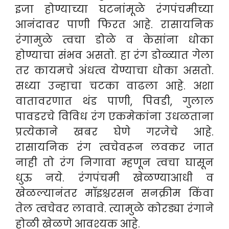
इजा होण्याच्या घटनांमूळे रंगपंचमीच्या
आनंदावर पाणी फिरत आहे. रासायनिक
रंगामुळे त्वचा डोळे व केसांना धोका
होण्याचा संभव असतो. हा रंग डोळ्यात गेला
तर कायमचे अंधत्व येण्याचा धोका असतो.
सध्या उन्हाचा चटका वाढला आहे. अशा
वातावरणात थंड पाणी, पिवडी, गुलाल
पावडरचे विविध रंग एकमेकांना उधळताना
प्रत्येकाने खबर घेणे गरजेचे आहे.
रासायनिक रंग त्वचेवरून लवकर जात
नाही तो रंग निगावा म्हणून त्वचा घासून
धुऊ नये. रंगपंचमी खेळण्याआधी व
खेळल्यानंतर मॉइश्चरसन सनक्रीम किंवा
तेल त्वचेवर लावावे. त्यामुळे कोरड्या रंगाने
होळी खेळणे आवश्यक आहे.