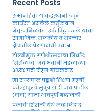
Recent Posts
समाजहिताला केंद्रस्थानी ठेवून
कार्यरत असलेले कर्तृत्ववान
नेतृत्व,निळकंठ उर्फ पिंटू फल्ले यांचा
सामाजिक, राजकीय व सहकार
क्षेत्रातील प्रेरणादायी प्रवास
डॉल्बीमुक्त गणेशोत्सवाचा निर्धार;
शिरोळच्या जय भवानी मंडळाच्या
अध्यक्षपदी रोहन गायकवाड
मा.राज्यपाल पद्मश्री शिक्षण महर्षी
कोल्हापूरचे सुपुत्र डॉ.डी वाय पाटील
(दादा) यांना भावपूर्ण श्रद्धांजली
पुलाची शिरोली येथे लव्ह जिहाद