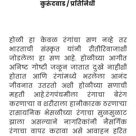
कुरुंदवाड / प्रतिनिधी
होळी हा केवळ रंगांचा सण नव्हे तर
भारताची संस्कृत यांनी रीतीरिवाजाशी
जोडलेला हा सण आहे. होळीच्या आगीत
अनिष्ट गोष्टी जळून जातात दुःखे नाहीशी
होतात आणि रंगांमध्ये भरलेला आनंद
जीवनात उतरतो अशी होळीच्या सणाची
महती आहे.रंगपंचमीला रंगाचा बेरंग
करणाऱ्या व शरीराला हानीकारक ठरणाऱ्या
रासायनिक भेसळीच्या रंगाचा सुळसुळाट
झाला असल्याने नागरिकांनी नैसर्गिक
रंगाचा वापर करावा असे आवाहन हरित