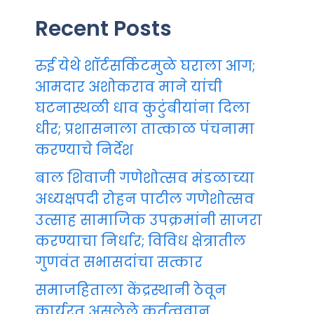
Recent Posts
रुई येथे शॉर्टसर्किटमुळे घराला आग;
आमदार अशोकराव माने यांची
घटनास्थळी धाव कुटुंबीयांना दिला
धीर; प्रशासनाला तात्काळ पंचनामा
करण्याचे निर्देश
बाल शिवाजी गणेशोत्सव मंडळाच्या
अध्यक्षपदी रोहन पाटील गणेशोत्सव
उत्साह सामाजिक उपक्रमांनी साजरा
करण्याचा निर्धार; विविध क्षेत्रातील
गुणवंत सभासदांचा सत्कार
समाजहिताला केंद्रस्थानी ठेवून
कार्यरत असलेले कर्तृत्ववान