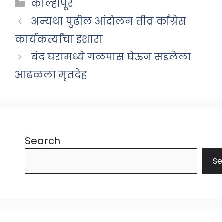
Categories
कोल्हापूर
अन्यथा पुढील आंदोलन तीव्र काँग्रेस
कार्यकर्त्यांचा इशारा
बंद घरामध्ये गळपास घेऊन सडलेला
आढळला मृतदेह
Search
Se