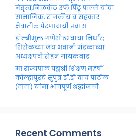
नेतृत्व,निळकंठ उर्फ पिंटू फल्ले यांचा
सामाजिक, राजकीय व सहकार
क्षेत्रातील प्रेरणादायी प्रवास
डॉल्बीमुक्त गणेशोत्सवाचा निर्धार;
शिरोळच्या जय भवानी मंडळाच्या
अध्यक्षपदी रोहन गायकवाड
मा.राज्यपाल पद्मश्री शिक्षण महर्षी
कोल्हापूरचे सुपुत्र डॉ.डी वाय पाटील
(दादा) यांना भावपूर्ण श्रद्धांजली
Recent Comments