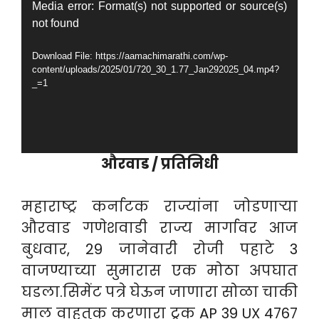
Video
Media error: Format(s) not supported or source(s)
not found
Player
Download File: https://aamachimarathi.com/wp-
content/uploads/2025/01/720_30_1.77_Jan292025_04.mp4?
_=1
औरवाड / प्रतिनिधी
महाराष्ट्र कर्नाटक राज्यांना जोडणाऱ्या
औरवाड गणेशवाडी राज्य मार्गावर आज
बुधवार, 29 जानेवारी रोजी पहाटे 3
वाजण्याच्या सुमारास एक मोठा अपघात
घडला.सिमेंट पत्रे घेऊन जाणारा सोळा चाकी
माल वाहतुक करणारा ट्रक AP 39 UX 4767