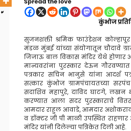
Spread the love
कुंभोज प्रति
सुजनशक्ती श्रमिक फाउंडेशन कोल्हापूर 
मंडळ मुंबई यांच्या संयोगातून चौदावे ग
जिजाऊ बाल विकास मंदिर येथे होणार आहे
मान्यवरांना पुरस्कार देऊन गौरवण्यात 
पत्रकार सचिन भानुसे यांना आदर्श पत्
सत्कार कुंभोज ग्रामपंचायतच्या सरप
सदाशिव महापुरे, दाविद घाटगे, लखन भो
करण्यात आला सदर पुरस्काराचे वितर
आमदार राहुल आवाडे, आमदार अशोकराव 
व डॉक्टर जी पी माळी उपस्थित राहणा
मंदिर यांनी दिलेल्या पत्रिकेत दिली आहे.