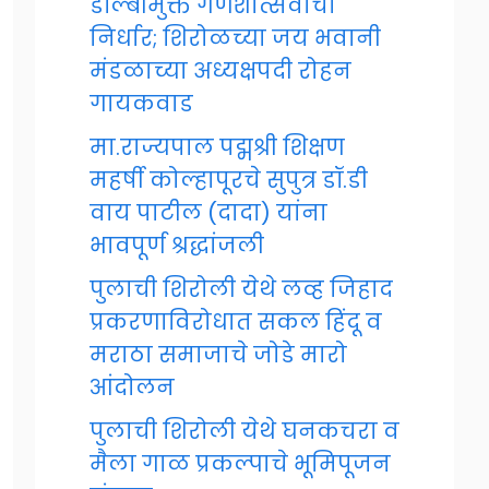
डॉल्बीमुक्त गणेशोत्सवाचा
निर्धार; शिरोळच्या जय भवानी
मंडळाच्या अध्यक्षपदी रोहन
गायकवाड
मा.राज्यपाल पद्मश्री शिक्षण
महर्षी कोल्हापूरचे सुपुत्र डॉ.डी
वाय पाटील (दादा) यांना
भावपूर्ण श्रद्धांजली
पुलाची शिरोली येथे लव्ह जिहाद
प्रकरणाविरोधात सकल हिंदू व
मराठा समाजाचे जोडे मारो
आंदोलन
पुलाची शिरोली येथे घनकचरा व
मैला गाळ प्रकल्पाचे भूमिपूजन