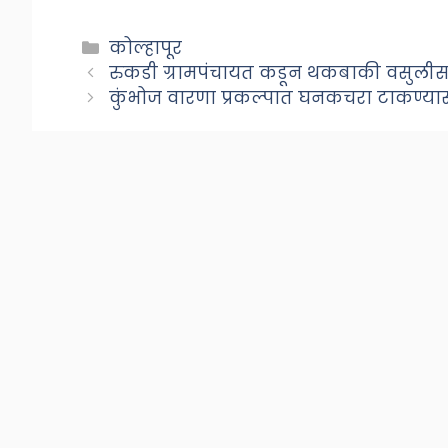
Categories
कोल्हापूर
रुकडी ग्रामपंचायत कडून थकबाकी वसुली
कुंभोज वारणा प्रकल्पात घनकचरा टाकण्या