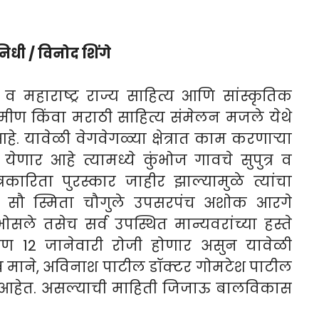
निधी / विनोद शिंगे
व महाराष्ट्र राज्य साहित्य आणि सांस्कृतिक
्रामीण किंवा मराठी साहित्य संमेलन मजले येथे
. यावेळी वेगवेगळ्या क्षेत्रात काम करणाऱ्या
येणार आहे त्यामध्ये कुंभोज गावचे सुपुत्र व
रकारिता पुरस्कार जाहीर झाल्यामुळे त्यांचा
ंच सौ स्मिता चौगुले उपसरपंच अशोक आरगे
सले तसेच सर्व उपस्थित मान्यवरांच्या हस्ते
ण 12 जानेवारी रोजी होणार असुन यावेळी
माने, अविनाश पाटील डॉक्टर गोमटेश पाटील
र आहेत. असल्याची माहिती जिजाऊ बालविकास