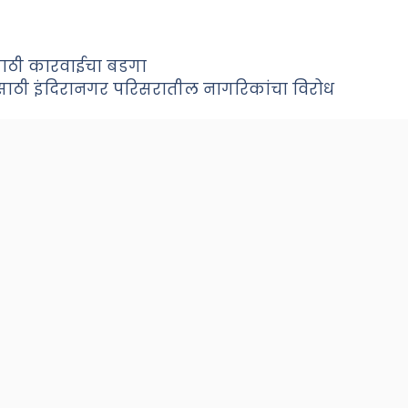
साठी कारवाईचा बडगा
साठी इंदिरानगर परिसरातील नागरिकांचा विरोध