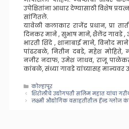
उपेक्षितांना आधार देण्यासाठी विशेष प्र
सांगितले.
यावेळी कलाकार राजेंद्र प्रधान, प्रा त
दिनकर माने , सुभाष माने, शैलेंद्र गावडे 
भारती शिंदे , शानाबाई माने, विनोद मान
पांढरबळे, नितीन दबडे, महेश मोहिते, न
नजीर नदाफ, उमेश जाधव, राजू पाळेकर
कांबळे, संध्या गावडे यांच्यासह मान्यवर उ
Categories
कोल्हापूर
शिरोलीचे उद्योगपती सलिम महात यांचा गरीब
लक्ष्मी औद्योगिक वसाहतीतील हॅन्ड ग्लोज