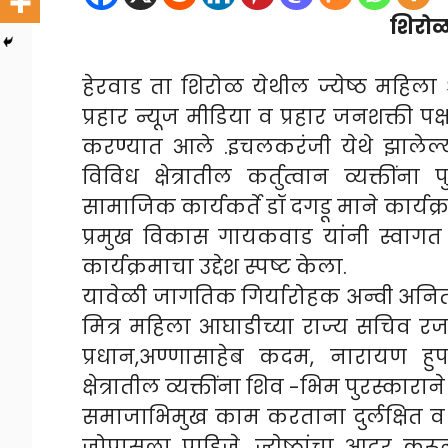
शिरोळ 
हेरवाड ता शिरोळ येथील ज्येष्ठ महिला श्
प्रहार न्यूज मीडिया व प्रहार जनशक्ती पक
करण्यात आले .इचलकरंजी येथे झालेल्य
विविध क्षेत्रातील कर्तुत्वान व्यक्ती
सामाजिक कार्यकर्ते डॉ दगडू माने कार्यक्र
प्रमुख विकास गायकवाड यांनी स्वागत क
कार्यक्रमाचा उद्देश स्पष्ट केला.
यावेळी जागतिक गिर्यारोहक अन्वी अनिता
मित्र महिला आघाडीच्या राज्य सचिव रजनी
प्रधान,अण्णासाहेब कदम, नारायण हुपर
क्षेत्रातील व्यक्तींना शिव -भिम पुरस्कारा
समाजाभिमुख काम करताना दुर्लक्षित व
जोपासला पाहिजे. ज्येष्ठांचा आदर क