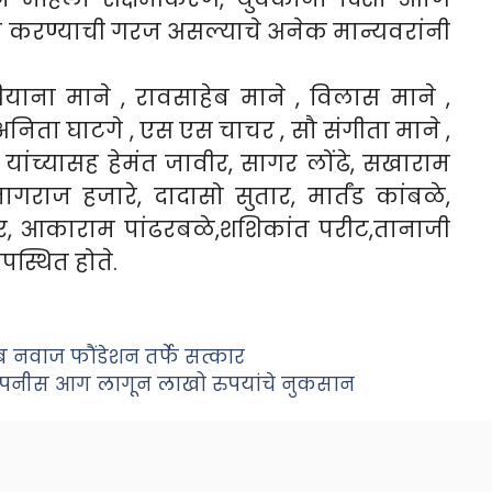
यत्न करण्याची गरज असल्याचे अनेक मान्यवरांनी
ातीयाना माने , रावसाहेब माने , विलास माने ,
, अनिता घाटगे , एस एस चाचर , सौ संगीता माने ,
े यांच्यासह हेमंत जावीर, सागर लोंढे, सखाराम
ागराज हजारे, दादासो सुतार, मार्तंड कांबळे,
, आकाराम पांढरबळे,शशिकांत परीट,तानाजी
पस्थित होते.
 नवाज फौंडेशन तर्फे सत्कार
 कंपनीस आग लागून लाखो रुपयांचे नुकसान