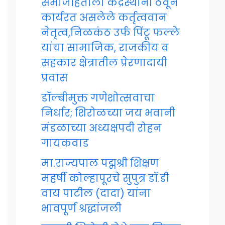
समाजहिताला केंद्रस्थानी ठेवून
कार्यरत असलेले कर्तृत्ववान
नेतृत्व,निळकंठ उर्फ पिंटू फल्ले
यांचा सामाजिक, राजकीय व
सहकार क्षेत्रातील प्रेरणादायी
प्रवास
डॉल्बीमुक्त गणेशोत्सवाचा
निर्धार; शिरोळच्या जय भवानी
मंडळाच्या अध्यक्षपदी रोहन
गायकवाड
मा.राज्यपाल पद्मश्री शिक्षण
महर्षी कोल्हापूरचे सुपुत्र डॉ.डी
वाय पाटील (दादा) यांना
भावपूर्ण श्रद्धांजली