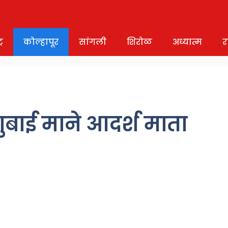
र
कोल्हापूर
सांगली
शिरोळ
अध्यात्म
र
ंगुबाई माने आदर्श माता