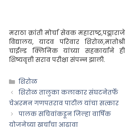
मराठा क्रांती मोर्चा सेवक महाराष्ट्र,पद्माराजे
विद्यालय, यादव परिवार शिरोळ,मातोश्री
चाईल्ड क्लिनिक यांच्या सहकार्याने ही
शिष्यवृत्ती सराव परीक्षा संपन्न झाली.
Categories
शिरोळ
शिरोळ तालुका कलाकार संघटनेतर्फे
चेअरमन गणपतराव पाटील यांचा सत्कार
पालक सचिवांकडून जिल्हा वार्षिक
योजनेच्या खर्चाचा आढावा