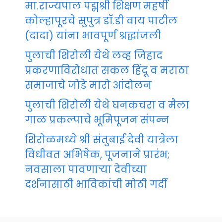
मा.राज्यपाल पद्मश्री शिक्षण महर्षी
कोल्हापूरचे सुपुत्र डॉ.डी वाय पाटील
(दादा) यांना भावपूर्ण श्रद्धांजली
पुलाची शिरोली येथे लव्ह जिहाद
प्रकरणाविरोधात सकल हिंदू व मराठा
समाजाचे जोडे मारो आंदोलन
पुलाची शिरोली येथे घनकचरा व मैला
गाळ प्रकल्पाचे भूमिपूजन संपन्न
शिरोळमध्ये श्री संतुबाई देवी यात्रेला
विधीवत अभिषेक, पूजनाने प्रारंभ;
नवसाला पावणाऱ्या देवीच्या
दर्शनासाठी भाविकांची मोठी गर्दी