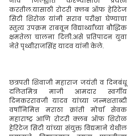
नाव जिल्ह्यात करण्यासाठी प्रयत्न
करतील.यासाठी रोटरी क्लब ऑफ हेरिटेज
सिटी शिरोळ यांनी सराव परीक्षा घेण्याचा
स्तुत्य उपक्रम राबवून विद्यार्थ्यांच्या बौद्धिक
क्षमतेला चालना दिली.असे प्रतिपादन युवा
नेते पृथ्वीराजसिंह यादव यांनी केले.
छत्रपती शिवाजी महाराज जयंती व दिनबंधू
दलितमित्र माजी आमदार स्वर्गीय
दिनकररावजी यादव यांच्या जन्मशताब्दी
वर्षानिमित्त मराठा क्रांती मोर्चा सेवक
महाराष्ट्र आणि रोटरी क्लब ऑफ शिरोळ
हेरिटेज सिटी यांच्या संयुक्त विद्यमाने येथील