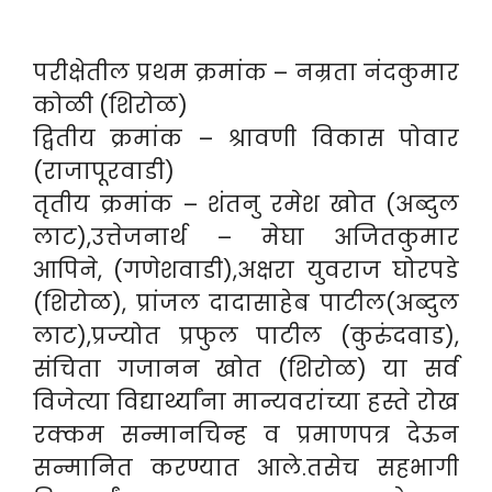
परीक्षेतील प्रथम क्रमांक – नम्रता नंदकुमार
कोळी (शिरोळ)
द्वितीय क्रमांक – श्रावणी विकास पोवार
(राजापूरवाडी)
तृतीय क्रमांक – शंतनु रमेश खोत (अब्दुल
लाट),उत्तेजनार्थ – मेघा अजितकुमार
आपिने, (गणेशवाडी),अक्षरा युवराज घोरपडे
(शिरोळ), प्रांजल दादासाहेब पाटील(अब्दुल
लाट),प्रज्योत प्रफुल पाटील (कुरुंदवाड),
संचिता गजानन खोत (शिरोळ) या सर्व
विजेत्या विद्यार्थ्यांना मान्यवरांच्या हस्ते रोख
रक्कम सन्मानचिन्ह व प्रमाणपत्र देऊन
सन्मानित करण्यात आले.तसेच सहभागी