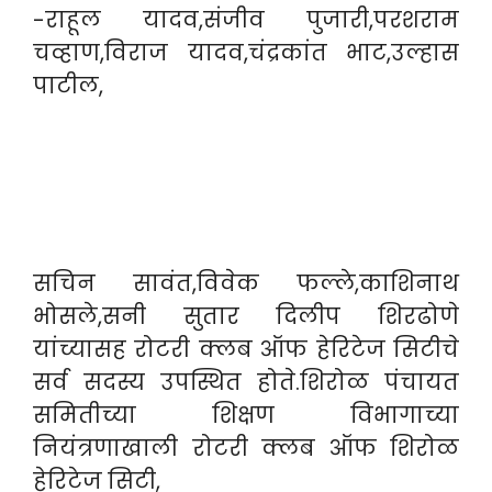
-राहूल यादव,संजीव पुजारी,परशराम
चव्हाण,विराज यादव,चंद्रकांत भाट,उल्हास
पाटील,
सचिन सावंत,विवेक फल्ले,काशिनाथ
भोसले,सनी सुतार दिलीप शिरढोणे
यांच्यासह रोटरी क्लब ऑफ हेरिटेज सिटीचे
सर्व सदस्य उपस्थित होते.शिरोळ पंचायत
समितीच्या शिक्षण विभागाच्या
नियंत्रणाखाली रोटरी क्लब ऑफ शिरोळ
हेरिटेज सिटी,