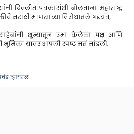
ांनी दिल्लीत पत्रकारांशी बोलताना महाराष्ट्र
क्तीचे मराठी माणसाच्या विरोधातले षडयंत्र,
हेबांनी शून्यातून उभा केलेला पक्ष आणि
ी भूमिका यावर आपली स्पष्ट मतं मांडली.
चंड व्हायरलं