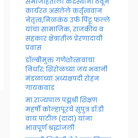
समाजहिताला केंद्रस्थानी ठेवून
कार्यरत असलेले कर्तृत्ववान
नेतृत्व,निळकंठ उर्फ पिंटू फल्ले
यांचा सामाजिक, राजकीय व
सहकार क्षेत्रातील प्रेरणादायी
प्रवास
डॉल्बीमुक्त गणेशोत्सवाचा
निर्धार; शिरोळच्या जय भवानी
मंडळाच्या अध्यक्षपदी रोहन
गायकवाड
मा.राज्यपाल पद्मश्री शिक्षण
महर्षी कोल्हापूरचे सुपुत्र डॉ.डी
वाय पाटील (दादा) यांना
भावपूर्ण श्रद्धांजली