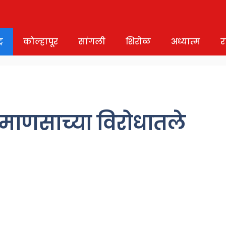
र
कोल्हापूर
सांगली
शिरोळ
अध्यात्म
र
ी माणसाच्या विरोधातले