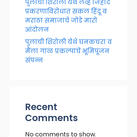
पुलाची शिरोली येथे लव्ह जिहाद
प्रकरणाविरोधात सकल हिंदू व
मराठा समाजाचे जोडे मारो
आंदोलन
पुलाची शिरोली येथे घनकचरा व
मैला गाळ प्रकल्पाचे भूमिपूजन
संपन्न
Recent
Comments
No comments to show.