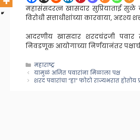
महासंसदरत्न खासदार सुप्रियाताई सुळे य
विरोधी सत्ताधीशांच्या कारवाया, अदृश्य श
आदरणीय खासदार शरदचंद्रजी पवार सा
निवडणूक आयोगाच्या निर्णयानंतर पक्षाच
Categories
महाराष्ट्र
यामुळं अजित पवारांना मिळाला पक्ष
शरद पवारांचा “हा” फोटो राज्यभरात होतोय प्र