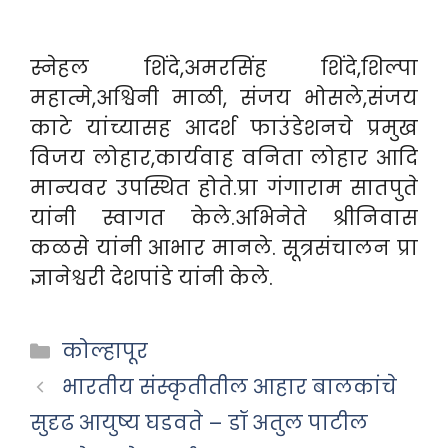
स्नेहल शिंदे,अमरसिंह शिंदे,शिल्पा
महात्मे,अश्विनी माळी, संजय भोसले,संजय
काटे यांच्यासह आदर्श फाउंडेशनचे प्रमुख
विजय लोहार,कार्यवाह वनिता लोहार आदि
मान्यवर उपस्थित होते.प्रा गंगाराम सातपुते
यांनी स्वागत केले.अभिनेते श्रीनिवास
कळसे यांनी आभार मानले. सूत्रसंचालन प्रा
ज्ञानेश्वरी देशपांडे यांनी केले.
Categories
कोल्हापूर
भारतीय संस्कृतीतील आहार बालकांचे
सुदृढ आयुष्य घडवते – डॉ अतुल पाटील