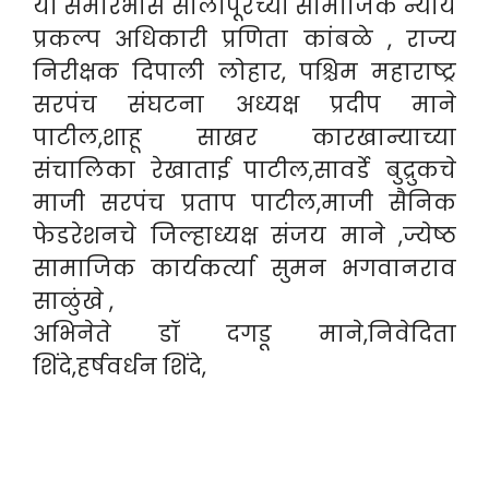
या समारंभास सोलापूरच्या सामाजिक न्याय
प्रकल्प अधिकारी प्रणिता कांबळे , राज्य
निरीक्षक दिपाली लोहार, पश्चिम महाराष्ट्र
सरपंच संघटना अध्यक्ष प्रदीप माने
पाटील,शाहू साखर कारखान्याच्या
संचालिका रेखाताई पाटील,सावर्डे बुद्रुकचे
माजी सरपंच प्रताप पाटील,माजी सैनिक
फेडरेशनचे जिल्हाध्यक्ष संजय माने ,ज्येष्ठ
सामाजिक कार्यकर्त्या सुमन भगवानराव
साळुंखे ,
अभिनेते डॉ दगडू माने,निवेदिता
शिंदे,हर्षवर्धन शिंदे,