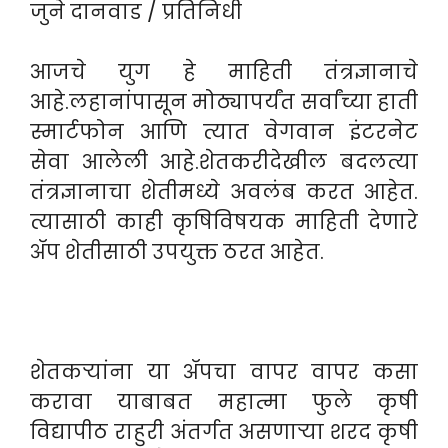
जुने दानवाड / प्रतिनिधी
आजचे युग हे माहिती तंत्रज्ञानाचे
आहे.लहानांपासून मोठ्यापर्यंत सर्वांच्या हाती
स्मार्टफोन आणि त्यात वेगवान इंटरनेट
सेवा आलेली आहे.शेतकरीदेखील बदलत्या
तंत्रज्ञानाचा शेतीमध्ये अवलंब करत आहेत.
त्यासाठी काही कृषिविषयक माहिती देणारे
ॲप शेतीसाठी उपयुक्त ठरत आहेत.
शेतकऱ्यांना या ॲपचा वापर वापर कसा
करावा याबाबत महात्मा फुले कृषी
विद्यापीठ राहुरी अंतर्गत असणाऱ्या शरद कृषी