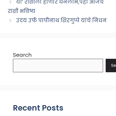
या’ राशीला होणार धनलाभ,पहा आजचं
राशी भविष्य
उदय उर्फ पापीनाथ शिरगुप्पे यांचे निधन
Search
Se
Recent Posts