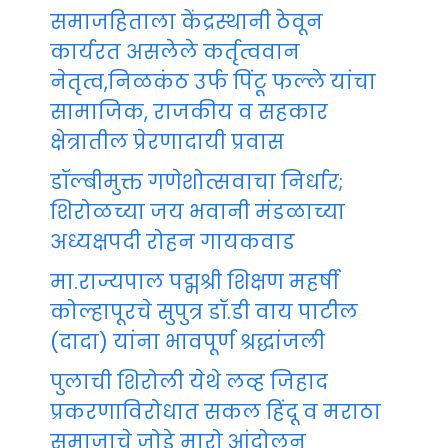
समाजहिताला केंद्रस्थानी ठेवून
कार्यरत असलेले कर्तृत्ववान
नेतृत्व,निळकंठ उर्फ पिंटू फल्ले यांचा
सामाजिक, राजकीय व सहकार
क्षेत्रातील प्रेरणादायी प्रवास
डॉल्बीमुक्त गणेशोत्सवाचा निर्धार;
शिरोळच्या जय भवानी मंडळाच्या
अध्यक्षपदी रोहन गायकवाड
मा.राज्यपाल पद्मश्री शिक्षण महर्षी
कोल्हापूरचे सुपुत्र डॉ.डी वाय पाटील
(दादा) यांना भावपूर्ण श्रद्धांजली
पुलाची शिरोली येथे लव्ह जिहाद
प्रकरणाविरोधात सकल हिंदू व मराठा
समाजाचे जोडे मारो आंदोलन