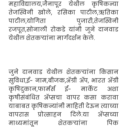
महाविद्यालय,जैनापूर येथील कृषिकन्या
तेजस्विनी खोले, रसिका पाटील,ऋतिका
पाटील,योगिता पुजारी,तेजस्विनी
रजपूत,सोनाली रोकडे यांनी जुने दानवाड
येथील शेतकऱ्यांना मार्गदर्शन केले.
जुने दानवाड येथील शेतकऱ्यांना किसान
सुविधा,ई- नाम,बीजक,ॲग्री ॲप, भारत ॲग्री
कृषिदुकान,फार्मर्स ई- मार्केट अशा
कृषीसंबंधित ॲप्सचा वापर कसा करावा
याबाबत कृषिकन्यांनी माहिती देऊन त्याच्या
वापरास प्रोत्साहन दिले.या ॲप्सच्या
माध्यमांतून शेतकऱ्यांना पिक