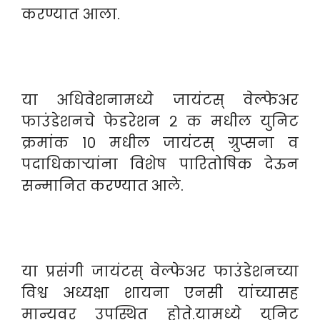
करण्यात आला.
या अधिवेशनामध्ये जायंटस् वेल्फेअर
फाउंडेशनचे फेडरेशन २ क मधील युनिट
क्रमांक १० मधील जायंटस् ग्रुप्सना व
पदाधिकाऱ्यांना विशेष पारितोषिक देऊन
सन्मानित करण्यात आले.
या प्रसंगी जायंटस् वेल्फेअर फाउंडेशनच्या
विश्व अध्यक्षा शायना एनसी यांच्यासह
मान्यवर उपस्थित होते.यामध्ये युनिट