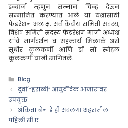
इन्चार्ज म्हणून सन्मान चिन्ह देऊन
सन्मानित करण्यात आले या यशासाठी
फेडरेशन अध्यक्ष, सर्व केंद्रीय समिती सदस्य,
विशेष समिती सदस्य फेडरेशन माजी अध्यक्ष
यांचे मार्गदर्शन व सहकार्य मिळाले असे
सुधीर कुलकर्णी आणि डॉ सौ स्नेहल
कुलकर्णी यांनी सांगितले.
Categories
Blog
दुर्वा “हराळी” आयुर्वेदिक आजारावर
उपयुक्त
अंकिता बेनाडे ही सदलगा शहरातील
पहिली सी ए