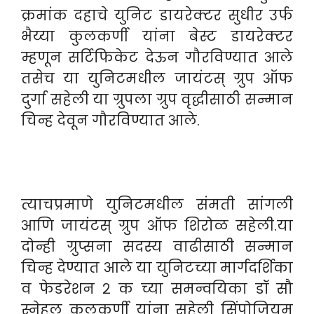
क्रमांक दहाचे युनिट डायरेक्टर सुधीर उर्फ
भैय्या कुलकर्णी यांना बेस्ट डायरेक्टर
म्हणून सर्टिफिकेट देऊन गौरविण्यात आले
तसेच या युनिटमधील जायंटस् ग्रुप ऑफ
दुर्गा सहेली या ग्रुपला ग्रुप वृद्धीसाठी सन्मान
चिन्ह देवून गौरविण्यात आले.
त्याचप्रमाणे युनिटमधील संमती सांगली
आणि जायंटस् ग्रुप ऑफ शिरोळ सहेली.या
दोन्ही ग्रुप्सना सदस्य वाढीसाठी सन्मान
चिन्ह देण्यात आले या युनिटच्या मार्गदर्शिका
व फेडरेशन २ क च्या समन्वयिका डॉ सौ
स्नेहल कुलकर्णी यांना सहेली सिंपोजियम