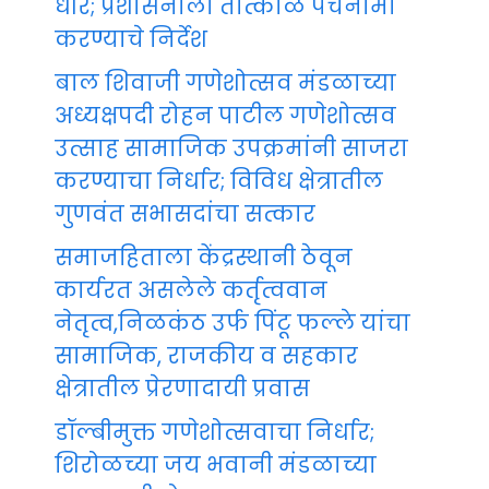
धीर; प्रशासनाला तात्काळ पंचनामा
करण्याचे निर्देश
बाल शिवाजी गणेशोत्सव मंडळाच्या
अध्यक्षपदी रोहन पाटील गणेशोत्सव
उत्साह सामाजिक उपक्रमांनी साजरा
करण्याचा निर्धार; विविध क्षेत्रातील
गुणवंत सभासदांचा सत्कार
समाजहिताला केंद्रस्थानी ठेवून
कार्यरत असलेले कर्तृत्ववान
नेतृत्व,निळकंठ उर्फ पिंटू फल्ले यांचा
सामाजिक, राजकीय व सहकार
क्षेत्रातील प्रेरणादायी प्रवास
डॉल्बीमुक्त गणेशोत्सवाचा निर्धार;
शिरोळच्या जय भवानी मंडळाच्या