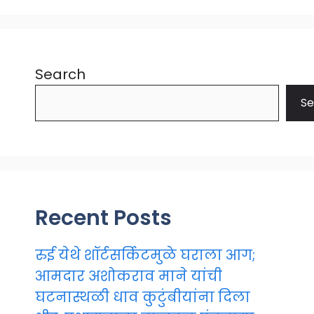
Search
Se
Recent Posts
रुई येथे शॉर्टसर्किटमुळे घराला आग;
आमदार अशोकराव माने यांची
घटनास्थळी धाव कुटुंबीयांना दिला