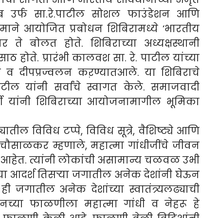
साहेब उर्फ सा.रे.पाटील सोशल फाउंडेशन आणि
द्यमाने आयोजित प्रबोधन शिबिरामध्ये ‘भारतीय
वर ते बोलत होते. शिबिराच्या अध्यक्षस्थानी
 होते. प्रारंभी कालवश सा. रे. पाटील यांच्या
ला व दीपप्रज्वलन कऱण्यातआले. या शिबिराचे
ाटील यांनी सर्वांचे स्वागत केले. समाजवादी
्णी यांनी शिबिराच्या आयोजनामागील भूमिका
ातील विविध टप्पे, विविध सूत्रे, वैशिष्ट्ये आणि
साळकर म्हणाले, महात्मा गांधीजींचे जीवन
 आहेत. त्यांनी लोकांची असामान्य चळवळ उभी
याचा आदर्श तिसऱ्या जगातील अनेक देशांनी घेऊन
ा ही जगातील अनेक देशांच्या स्वातंत्र्यलढ्याची
नच्या फाळणीला महात्मा गांधी व नेहरू हे