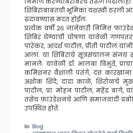
निर्माण करण्याबरोबरच तरुण पिढीलाही स्पर्धा
शिबिराबाबतची भूमिका यशस्वी ठरली आहे.
रुंदावण्यास मदत होईल.
प्रत्येक वर्षी २६ जानेवारी निमित्त फाउ
शिबिर घेण्याची घोषणा यावेळी गणपतरा
पारेकर, आदर्श पाटील, प्रीती पाटील यांन
आला. या शिबिराचे सूत्रसंचालन संजय 
मानले. यावेळी डॉ. भालबा विभुते, प्राच
कमिशनर वैशाली पतंगे, दत्त कारखाना
अशोक शिंदे, दादा काळे, शिरोळचे मुख
पाटील, प्रा. मोहन पाटील, महेंद्र बागे,
तसेच फाउंडेशनचे आणि समाजवादी प्रबोधिन
उपस्थित होते.
Categories
Blog