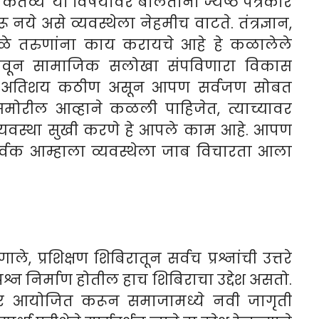
 कर्तव्ये’ या विषयावर बोलताना ज्येष्ठ पत्रकार
ये असे व्यवस्थेला नेहमीच वाटते. तंत्रज्ञान,
े तरुणांना काय करायचे आहे हे कळालेले
दलवून सामाजिक सलोखा संपविणारा विकास
ाळ अतिशय कठीण असून आपण सर्वजण सोबत
समोरील आव्हाने कळली पाहिजेत, त्याच्यावर
यवस्था सुखी करणे हे आपले काम आहे. आपण
्वक आम्हाला व्यवस्थेला जाब विचारता आला
 प्रशिक्षण शिबिरातून सर्वच प्रश्नांची उत्तरे
्न निर्माण होतील हाच शिबिराचा उद्देश असतो.
िर आयोजित करून समाजामध्ये नवी जागृती