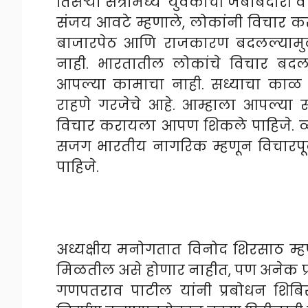
तिसऱ्या सत्रामध्ये ‘युवकांची जबाबदारी व
संजय आवटे म्हणाले, लोकांनी विचार करू न
बाजारपेठ आणि राजकारण बदलल्यामुळ
नाही. भारतातील लोकांचे विचार ब
आपल्या कामाचा नाही. सध्याचा क
राहणे गरजेचे आहे. आम्हाला आपल्या 
विचार करायला आपण शिकले पाहिजे. व्
सजग भारतीय नागरिक म्हणून विचारपूर
पाहिजे.
अध्यक्षीय मनोगतात विनोद शिरसाठ म्हणाले,
मिळतील असे होणार नाहीत, पण अनेक प्रश
गणपतराव पाटील यांनी प्रबोधन शिब