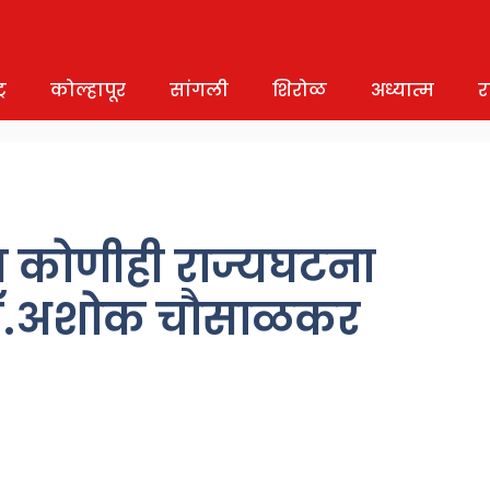
र
कोल्हापूर
सांगली
शिरोळ
अध्यात्म
र
स कोणीही राज्यघटना
डॉ.अशोक चौसाळकर