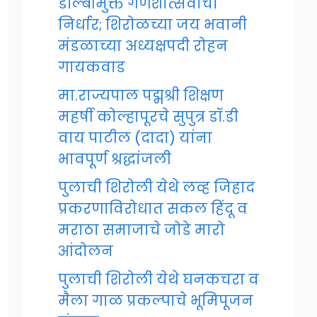
डॉल्बीमुक्त गणेशोत्सवाचा
निर्धार; शिरोळच्या जय भवानी
मंडळाच्या अध्यक्षपदी रोहन
गायकवाड
मा.राज्यपाल पद्मश्री शिक्षण
महर्षी कोल्हापूरचे सुपुत्र डॉ.डी
वाय पाटील (दादा) यांना
भावपूर्ण श्रद्धांजली
पुलाची शिरोली येथे लव्ह जिहाद
प्रकरणाविरोधात सकल हिंदू व
मराठा समाजाचे जोडे मारो
आंदोलन
पुलाची शिरोली येथे घनकचरा व
मैला गाळ प्रकल्पाचे भूमिपूजन