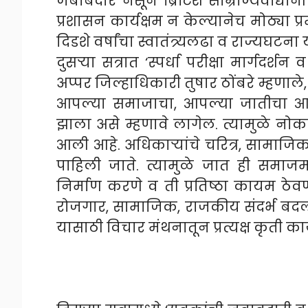
जबाबदार नसून ब्रिटिश साम्राज्यवाद्या
प्रशासन कार्यक्षम न केल्यानेच मोठ्या प्
दिडशे वर्षांचा स्वातंत्र्यलढा व राज्यघटना
दुसऱ्या सत्रात ‘स्पर्धा परीक्षा मार्गद
अप्पर जिल्हाधिकारी तुषार ठोंबरे म्हण
आपल्या समाजाचा, आपल्या जातीचा आह
झाला असे म्हणावे लागेल. त्यामुळे न
आली आहे. अधिकाऱ्यांचे चरित्र, सामाजिक 
पाहिली जाते. त्यामुळे जात ही समाजम
निर्माण करणे व ती प्रतिष्ठा कायम ठे
रोजगार, सामाजिक, राजकीय संदर्भ बदलल
यासाठी विचार मंथनातून प्रत्यक्ष कृती का