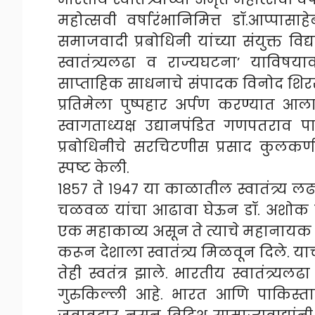
महोत्सवी वर्षारंभानिमित्त डॉ.आप्पा
समाजवादी प्रबोधिनी यांच्या संयुक्त वि
स्वातंत्र्यलढा व राज्यघटना’ याविषया
साप्ताहिक साधनाचे संपादक विनोद शिरसाठ
प्रतिमेला पुष्पहार अर्पण करण्यात आ
स्वागताध्यक्ष उद्यानपंडित गणपतराव प
प्रबोधिनीचे सरचिटणीस प्रसाद कुलकर
स्पष्ट केली.
१८५७ ते १९४७ या काळातील स्वातंत्र्य लढ्य
चळवळ यांचा आढावा घेऊन डॉ. अशोक चौ
एक महाकाव्य असून ते त्याचे महानायक
करून देशाला स्वातंत्र्य मिळवून दिले. 
तेही स्वतंत्र झाले. भारतीय स्वातंत्र्यलढ
गुरुकिल्ली आहे. भारत आणि पाकिस्ता