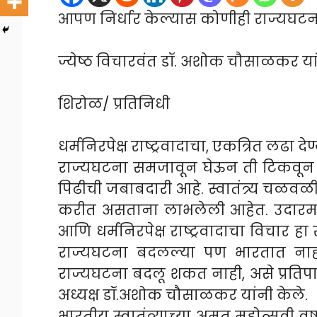
आपण निर्धार केल्यास कोणीही राज्यघट
ज्येष्ठ विचारवंत डॉ. अशोक चौसाळकर यां
शिरोळ/ प्रतिनिधी
धर्मनिरपेक्ष राष्ट्रवादाचा, एकत्रित लढा द
राज्यघटना समजावून घेऊन ती टिकवून 
पिढीची जबाबदारी आहे. स्वातंत्र्य चळवळ
करीत असताना लाभलेली आहेत. उदारमत
आणि धर्मनिरपेक्ष राष्ट्रवादाचा विचार
राज्यघटना बदलल्या पण भारतात नाही.
राज्यघटना बदलू शकत नाही, असे प्रतिपा
अध्यक्ष डॉ.अशोक चौसाळकर यांनी केले.
भारतीय स्वातंत्र्याच्या अमृत महोत्सवी 