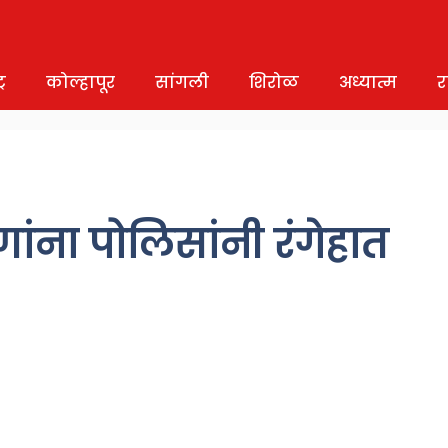
र
कोल्हापूर
सांगली
शिरोळ
अध्यात्म
र
ंना पोलिसांनी रंगेहात