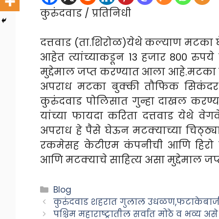
कुरुंदवाड / प्रतिनिधी
दत्तवाड (ता.शिरोळ)येथे कल्याण मटका 
आहेत त्यांच्याकडून 13 हजार 800 रुप
मुद्देमाल जप्त करण्यात आला आहे.मटका 
अपराध मटका बुक्की तौफिक सिकंदर शे
कुरुंदवाड पोलिसात गुन्हा दाखल करण
यांच्या फायदा करिता दत्तवाड येथे वे
अपराध हे पैसे घेऊन मटक्याच्या चिठ्ठ्
रकमेसह केटीएम कंपनीची आणि हिरो स्
आणि मटक्याचे साहित्य असा मुद्देमाल ज
Categories
Blog
कुरुंदवाड शहरात गुलाल उधळण,फटाकेबाजी,
पश्चिम महाराष्ट्रातील सर्वात मोठे व भव्य असे 