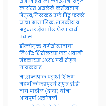
समाजहिताला केंद्रस्थानी ठेवून
कार्यरत असलेले कर्तृत्ववान
नेतृत्व,निळकंठ उर्फ पिंटू फल्ले
यांचा सामाजिक, राजकीय व
सहकार क्षेत्रातील प्रेरणादायी
प्रवास
डॉल्बीमुक्त गणेशोत्सवाचा
निर्धार; शिरोळच्या जय भवानी
मंडळाच्या अध्यक्षपदी रोहन
गायकवाड
मा.राज्यपाल पद्मश्री शिक्षण
महर्षी कोल्हापूरचे सुपुत्र डॉ.डी
वाय पाटील (दादा) यांना
भावपूर्ण श्रद्धांजली