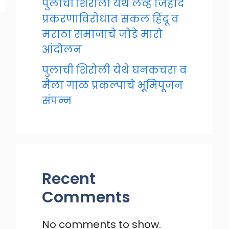
पुलाची शिरोली येथे लव्ह जिहाद
प्रकरणाविरोधात सकल हिंदू व
मराठा समाजाचे जोडे मारो
आंदोलन
पुलाची शिरोली येथे घनकचरा व
मैला गाळ प्रकल्पाचे भूमिपूजन
संपन्न
Recent
Comments
No comments to show.