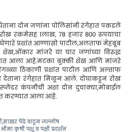
घेताना दोन जणांना पोलिसांनी रंगेहात पकडले
ये रोख रकमेसह 1लाख, 78 हजार 800 रुपयाचा
घेणारे प्रशांत आण्णासो पाटील,अलताफ मेहबूब
ख,ओंकार मांजरे या चार जणांच्या विरुद्ध
्यात आला आहे.मटका बुक्की शेख आणि मांजरे
गवेगळ्या ठिकाणी प्रशांत पाटील आणि अल्ताफ
या देताना रंगेहात मिळून आले. दोघाकडून रोख
प्लेंडर कंपनीची अशा दोन दुचाक्या,मोबाईल
प्त करण्यात आला आहे.
साखर पेढे वाटून जल्लोष
भीमा कृषी पशू व पक्षी प्रदर्शन