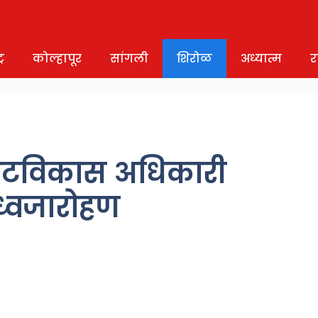
र
कोल्हापूर
सांगली
शिरोळ
अध्यात्म
र
 गटविकास अधिकारी
ध्वजारोहण