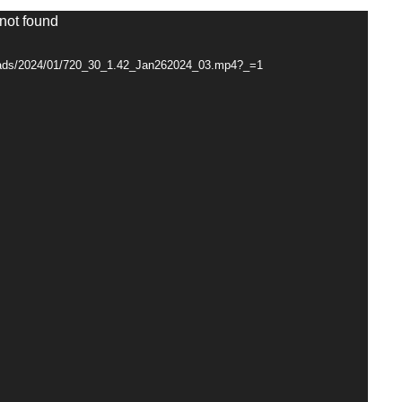
 not found
loads/2024/01/720_30_1.42_Jan262024_03.mp4?_=1