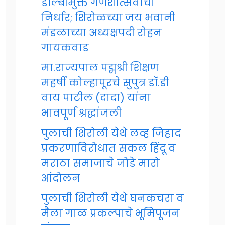
डॉल्बीमुक्त गणेशोत्सवाचा
निर्धार; शिरोळच्या जय भवानी
मंडळाच्या अध्यक्षपदी रोहन
गायकवाड
मा.राज्यपाल पद्मश्री शिक्षण
महर्षी कोल्हापूरचे सुपुत्र डॉ.डी
वाय पाटील (दादा) यांना
भावपूर्ण श्रद्धांजली
पुलाची शिरोली येथे लव्ह जिहाद
प्रकरणाविरोधात सकल हिंदू व
मराठा समाजाचे जोडे मारो
आंदोलन
पुलाची शिरोली येथे घनकचरा व
मैला गाळ प्रकल्पाचे भूमिपूजन