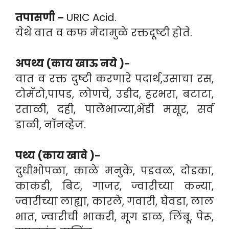
तपासणी –
URIC Acid.
येथे वात व कफ मेदामुळे रक्तदूष्टी होते.
अपथ्य (काय खाऊ नये )-
वात व रक्त दुष्टी करणारे पदार्थ,उसाचा रस,
टोमॅटो,पापड, लोणचे, उडीद, हरभरा, बटाटा,
रताळी, दही, पालेभाज्या,भेंडी मसूर, सर्व
डाळी, नॉनव्हेज.
पथ्य (काय खावे )-
दुधीभोपळा, काळे मनुके, पडवळ, दोडका,
काकडी, बिट, गाजर, ज्वारीच्या कन्या,
ज्वारीच्या लाह्या, कारले, गवारी, घेवडा, लाल
भात, ज्वारीची भाकरी, मूग डाळ, लिंबू, पेरू,