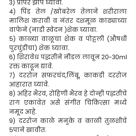
3) प्रॉपर झोप घ्यावी.
4) पिंड तेल /खोबरेल तेलाने शरीराला
मालिश करावी व नंतर दशमूळ काढ्याच्या
वाफेने (नाडी स्वेदन )शेक घ्यावा.
5) काळ्या वाळूचा शेक व पोट्टली (औषधी
पुरचुंडीचा) शेक घ्यावा.
6) शिरावेध पद्धतीने नीडल लावून 20-30ml
रक्त काढून द्यावे.
7) दररोज सफरचंद,लिंबू, काकडी दररोज
आहारात घ्यावे.
8) अहिर भैरव, रोहिणी भैरव हे दोन्ही पद्धतीचे
राग एकावेत असे संगीत चिकित्सा मध्ये
नमूद आहे.
9) दररोज काळे मनुके व काळी तुळशीचे
5पाने खावीत.