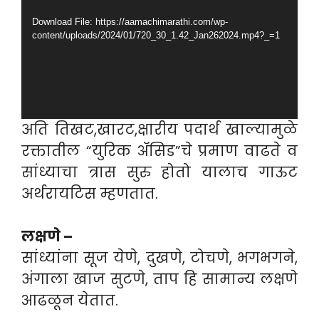
Download File: https://aamachimarathi.com/wp-
content/uploads/2024/01/720_30_1.42_Jan262024.mp4?_=1
अति तिखट,खारट,क्षारीय पदार्थ खाल्यामुळे
रक्तातील “युरिक ॲसिड”चे प्रमाण वाढते व
सांध्याचा त्रास सुरु होतो यालाच गाऊट
अर्थरायटिस म्हणतात.
लक्षणे –
सांध्यांना सूज येणे, दुखणे, टोचणे, भगभगने,
अंगाला खाज सुटणे, ताप हि सामान्य लक्षणे
आढळून येतात.