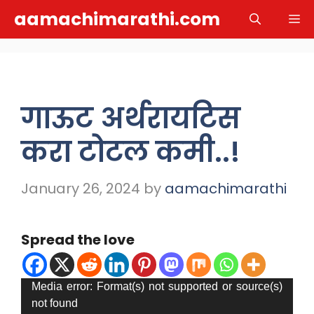
Skip
aamachimarathi.com
M
to
content
गाऊट अर्थरायटिस
करा टोटल कमी..!
January 26, 2024
by
aamachimarathi
Spread the love
Video
Media error: Format(s) not supported or source(s)
not found
Player