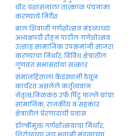
धीर; प्रशासनाला तात्काळ पंचनामा
करण्याचे निर्देश
बाल शिवाजी गणेशोत्सव मंडळाच्या
अध्यक्षपदी रोहन पाटील गणेशोत्सव
उत्साह सामाजिक उपक्रमांनी साजरा
करण्याचा निर्धार; विविध क्षेत्रातील
गुणवंत सभासदांचा सत्कार
समाजहिताला केंद्रस्थानी ठेवून
कार्यरत असलेले कर्तृत्ववान
नेतृत्व,निळकंठ उर्फ पिंटू फल्ले यांचा
सामाजिक, राजकीय व सहकार
क्षेत्रातील प्रेरणादायी प्रवास
डॉल्बीमुक्त गणेशोत्सवाचा निर्धार;
शिरोळच्या जय भवानी मंडळाच्या