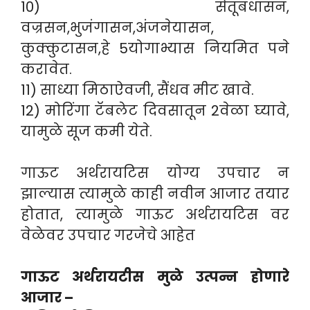
10) सेतूबंधासन,
वज्रसन,भुजंगासन,अंजनेयासन,
कुक्कुटासन,हे 5योगाभ्यास नियमित पने
करावेत.
11) साध्या मिठाऐवजी, सैंधव मीट खावे.
12) मोरिंगा टॅबलेट दिवसातून 2वेळा घ्यावे,
यामुळे सूज कमी येते.
गाऊट अर्थरायटिस योग्य उपचार न
झाल्यास त्यामुळे काही नवीन आजार तयार
होतात, त्यामुळे गाऊट अर्थरायटिस वर
वेळेवर उपचार गरजेचे आहेत
गाऊट अर्थरायटीस मुळे उत्पन्न होणारे
आजार –