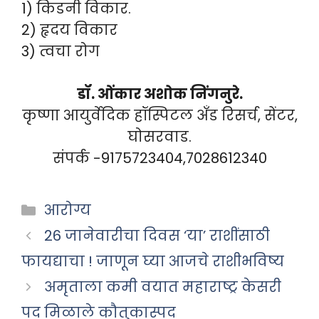
1) किडनी विकार.
2) हृदय विकार
3) त्वचा रोग
डॉ. ओंकार अशोक निंगनुरे.
कृष्णा आयुर्वेदिक हॉस्पिटल अँड रिसर्च, सेंटर,
घोसरवाड.
संपर्क -9175723404,7028612340
Categories
आरोग्य
26 जानेवारीचा दिवस ‘या’ राशींसाठी
फायद्याचा ! जाणून घ्या आजचे राशीभविष्य
अमृताला कमी वयात महाराष्ट्र केसरी
पद मिळाले कौतुकास्पद