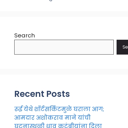
Search
Se
Recent Posts
रुई येथे शॉर्टसर्किटमुळे घराला आग;
आमदार अशोकराव माने यांची
घटनास्थळी धाव कुटुंबीयांना दिला