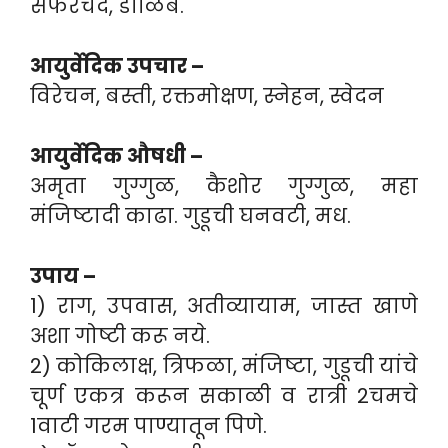
सफरचंद, डाळिंब.
आयुर्वेदिक उपचार –
विरेचन, बस्ती, रक्तमोक्षण, स्नेहन, स्वेदन
आयुर्वेदिक औषधी –
अमृता गुग्गुळ, कैशोर गुग्गुळ, महा
मंजिष्टादी काढा. गुडूची घनवटी, मध.
उपाय –
1) राग, उपवास, अतीव्यायाम, जास्त खाणे
अशा गोष्टी करू नये.
2) कोकिलाक्ष, त्रिफळा, मंजिष्टा, गुडूची यांचे
चूर्ण एकत्र करून सकाळी व रात्री 2चमचे
1वाटी गरम पाण्यातून पिणे.