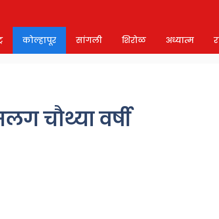
र
कोल्हापूर
सांगली
शिरोळ
अध्यात्म
र
लग चौथ्या वर्षी