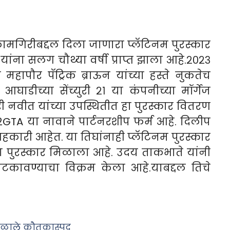
ष्ट कामगिरीबद्दल दिला जाणारा प्लॅटिनम पुरस्कार
ांना सलग चौथ्या वर्षी प्राप्त झाला आहे.२०२३
े महापौर पॅट्रिक ब्राऊन यांच्या हस्ते नुकतेच
 आघाडीच्या सेंच्युरी २१ या कंपनीच्या मॉर्गेज
ारी नवीत यांच्या उपस्थितीत हा पुरस्कार वितरण
GTA या नावाने पार्टनरशीप फर्म आहे. दिलीप
हकारी आहेत. या तिघांनाही प्लॅटिनम पुरस्कार
 हा पुरस्कार मिळाला आहे. उदय ताकभाते यांनी
पटकावण्याचा विक्रम केला आहे.याबद्दल तिचे
िळाले कौतुकास्पद