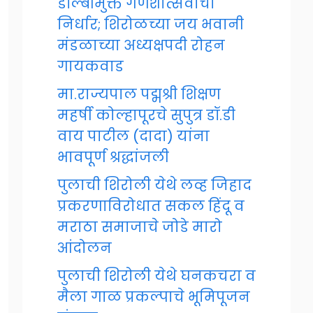
डॉल्बीमुक्त गणेशोत्सवाचा
निर्धार; शिरोळच्या जय भवानी
मंडळाच्या अध्यक्षपदी रोहन
गायकवाड
मा.राज्यपाल पद्मश्री शिक्षण
महर्षी कोल्हापूरचे सुपुत्र डॉ.डी
वाय पाटील (दादा) यांना
भावपूर्ण श्रद्धांजली
पुलाची शिरोली येथे लव्ह जिहाद
प्रकरणाविरोधात सकल हिंदू व
मराठा समाजाचे जोडे मारो
आंदोलन
पुलाची शिरोली येथे घनकचरा व
मैला गाळ प्रकल्पाचे भूमिपूजन