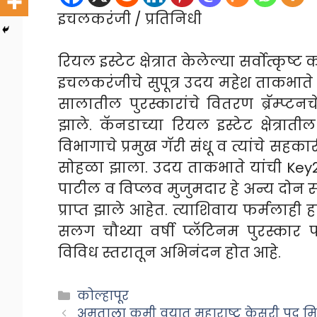
इचलकरंजी / प्रतिनिधी
रियल इस्टेट क्षेत्रात केलेल्या सर्वोत्कृ
इचलकरंजीचे सुपूत्र उदय महेश ताकभाते य
सालातील पुरस्कारांचे वितरण ब्रॅम्प्टनच
झाले. कॅनडाच्या रियल इस्टेट क्षेत्रातील
विभागाचे प्रमुख गॅरी संधू व त्यांचे सहक
सोहळा झाला. उदय ताकभाते यांची Key2
पाटील व विप्लव मुजुमदार हे अन्य दोन स
प्राप्त झाले आहेत. त्याशिवाय फर्मलाही
सलग चौथ्या वर्षी प्लॅटिनम पुरस्कार 
विविध स्तरातून अभिनंदन होत आहे.
Categories
कोल्हापूर
अमृताला कमी वयात महाराष्ट्र केसरी पद म