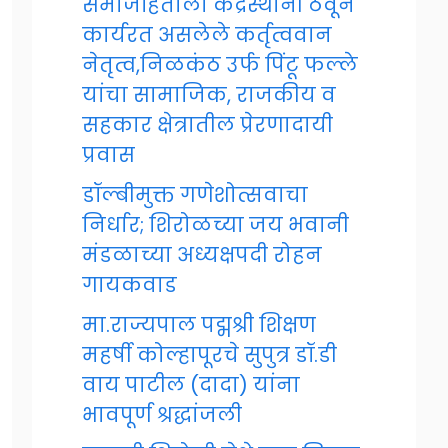
समाजहिताला केंद्रस्थानी ठेवून
कार्यरत असलेले कर्तृत्ववान
नेतृत्व,निळकंठ उर्फ पिंटू फल्ले
यांचा सामाजिक, राजकीय व
सहकार क्षेत्रातील प्रेरणादायी
प्रवास
डॉल्बीमुक्त गणेशोत्सवाचा
निर्धार; शिरोळच्या जय भवानी
मंडळाच्या अध्यक्षपदी रोहन
गायकवाड
मा.राज्यपाल पद्मश्री शिक्षण
महर्षी कोल्हापूरचे सुपुत्र डॉ.डी
वाय पाटील (दादा) यांना
भावपूर्ण श्रद्धांजली