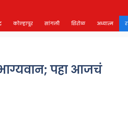
र
कोल्हापूर
सांगली
शिरोळ
अध्यात्म
र
भाग्यवान; पहा आजचं