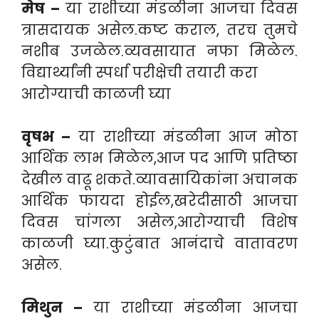
मेष –
या राशीच्या मंडळीना आजचा दिवस
त्रासदायक असेल.कष्ट कराल, तरच तुमचे
नशीब उजळेल.व्यवसायात नफा मिळेल.
विद्यार्थ्यांनी स्पर्धा परीक्षेची तयारी करा
आरोग्याची काळजी घ्या
वृषभ –
या राशीच्या मंडळीना आज मोठा
आर्थिक लाभ मिळेल,आज पद आणि प्रतिष्ठा
देखील वाढू शकते.व्यावसायिकांना अचानक
आर्थिक फायदा होईल,खरेदीसाठी आजचा
दिवस चांगला असेल,आरोग्याची विशेष
काळजी घ्या.कुटुंबात आनंदाचे वातावरण
असेल.
मिथुन –
या राशीच्या मंडळीना आजचा