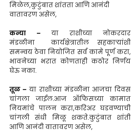
मिळेल,कुटुंबात शांतता आणि आनंदी
वातावरण असेल,
कन्या –
या राशीच्या नोकरदार
मंडळीना कार्यक्षेत्रातील सहकाऱ्यांशी
समन्वय ठेवा नियोजित सर्व कामे पूर्ण करा,
भावनेच्या भरात कोणताही कठोर निर्णय
घेऊ नका.
तूळ –
या राशीच्या मंडळीना आजचा दिवस
चांगला जाईल.आज ऑफिसच्या कामात
नियमांचे पालन करा,करिअर घडवण्याची
चांगली संधी मिळू शकते.कुटुंबात शांती
आणि आनंदी वातावरण असेल,