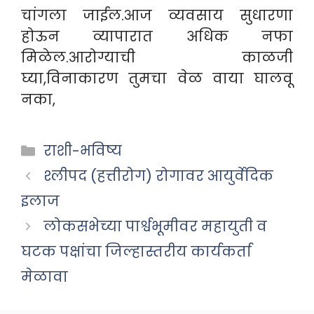
चांगला जाईल.आज व्यवसाय सुधारणा
होऊन व्यापारात अधिक नफा
मिळेल.आरोग्याची काळजी
घ्या,विनाकारण तुमचा वेळ वाया घालवू
नका,
Categories
राशी-भविष्य
श्लीपद (हत्तीरोग) रोगावर आयुर्वेदिक
इलाज
लोकसभेच्या पार्श्वभूमीवर महायुती व
घटक पक्षांचा जिल्हास्तरीय कार्यकर्ता
मेळावा