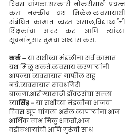
दिवस चांगला.सरकारी नोकरीसाठी प्रयत्न
करा नक्कीच यश मिळेल.व्यवसायाशी
संबंधित कामात व्यस्त असाल,विद्यार्थ्यांनी
शिक्षकांचा आदर करा आणि त्यांच्या
सूचनांनुसार तुमचा अभ्यास करा.
कर्क –
या राशीच्या मंडळीना सर्व कामात
यश मिळू शकते.व्यवसाय करणाऱ्यांनी
आपल्या व्यवसायात गाफील राहू
नये.व्यवसायात सावधगिरी
बाळगा,आरोग्यासाठी डॉक्टरांचा सल्ला
घ्या
सिंह –
या राशीच्या मंडळीना आजचा
दिवस खूप चांगला असेल.व्यापाऱ्यांना आज
आर्थिक लाभ मिळू शकतो,आज
वडीलधाऱ्यांची आणि गुरुंची साथ