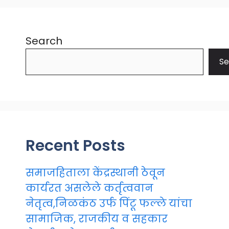
Search
Se
Recent Posts
समाजहिताला केंद्रस्थानी ठेवून
कार्यरत असलेले कर्तृत्ववान
नेतृत्व,निळकंठ उर्फ पिंटू फल्ले यांचा
सामाजिक, राजकीय व सहकार