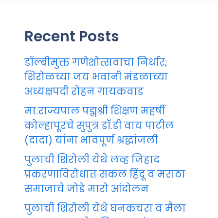
Recent Posts
डॉल्बीमुक्त गणेशोत्सवाचा निर्धार;
शिरोळच्या जय भवानी मंडळाच्या
अध्यक्षपदी रोहन गायकवाड
मा.राज्यपाल पद्मश्री शिक्षण महर्षी
कोल्हापूरचे सुपुत्र डॉ.डी वाय पाटील
(दादा) यांना भावपूर्ण श्रद्धांजली
पुलाची शिरोली येथे लव्ह जिहाद
प्रकरणाविरोधात सकल हिंदू व मराठा
समाजाचे जोडे मारो आंदोलन
पुलाची शिरोली येथे घनकचरा व मैला