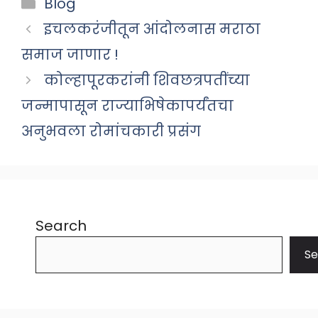
Categories
Blog
इचलकरंजीतून आंदोलनास मराठा
समाज जाणार !
कोल्हापूरकरांनी शिवछत्रपतींच्या
जन्मापासून राज्याभिषेकापर्यंतचा
अनुभवला रोमांचकारी प्रसंग
Search
Se