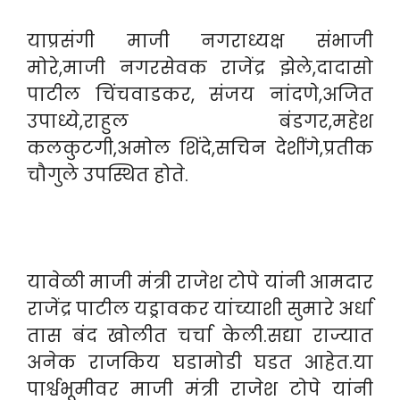
याप्रसंगी माजी नगराध्यक्ष संभाजी
मोरे,माजी नगरसेवक राजेंद्र झेले,दादासो
पाटील चिंचवाडकर, संजय नांदणे,अजित
उपाध्ये,राहुल बंडगर,महेश
कलकुटगी,अमोल शिंदे,सचिन देशींगे,प्रतीक
चौगुले उपस्थित होते.
यावेळी माजी मंत्री राजेश टोपे यांनी आमदार
राजेंद्र पाटील यड्रावकर यांच्याशी सुमारे अर्धा
तास बंद खोलीत चर्चा केली.सद्या राज्यात
अनेक राजकिय घडामोडी घडत आहेत.या
पार्श्वभूमीवर माजी मंत्री राजेश टोपे यांनी