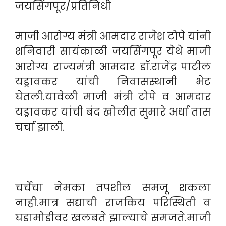
जयसिंगपूर/प्रतिनिधी
माजी आरोग्य मंत्री आमदार राजेश टोपे यांनी
शनिवारी सायंकाळी जयसिंगपूर येथे माजी
आरोग्य राज्यमंत्री आमदार डॉ.राजेंद्र पाटील
यड्रावकर यांची निवासस्थानी भेट
घेतली.यावेळी माजी मंत्री टोपे व आमदार
यड्रावकर यांची बंद खोलीत सुमारे अर्धा तास
चर्चा झाली.
चर्चेचा नेमका तपशील समजू शकला
नाही.मात्र सद्याची राजकिय परिस्थिती व
घडामोडीवर खलबते झाल्याचे समजते.माजी