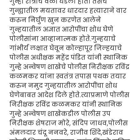
गुन्हा रात्रीचे वेळी घडला होता तसेच
गुन्ह्यातील मयतावर धारदार हत्याराने वार
करुन निर्घुण खुन करणेत आलेने
गुन्हयातील अज्ञात आरोपींचा शोध घेणे
पोलीसांना आव्हानात्मक होते.गुन्हयाचे
गांभीर्य लक्षात घेवून कोल्हापूर जिल्हयाचे
पोलीस अधीक्षक महेंद्र पंडित यांनी स्थानिक
गुन्हे अन्वेषण शाखेचे पोलीस निरीक्षक रविंद्र
कळमकर यांना स्वतंत्र तपास पथक तयार
करुन नमुद गुन्हयातील आरोपींचा शोध
घेणेबाबत आदेश दिले होते.त्याप्रमाणे पोलीस
निरीक्षक रविंद्र कळमकर यांनी स्थानिक
गुन्हे अन्वेषण शाखेकडील पोलीस उप
निरीक्षक शेषराज मोरे, संदिप जाधव,पोलीस
अंमलदार चंदू ननवरे, राजीव शिंदे,खंडेराव