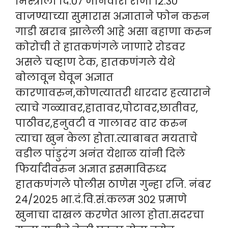
मिस्त्रीला दि.०७ जानेवारी रोजी १२.३०
वाजण्याच्या सुमारास अज्ञाताने फोन करुन
गाडी खराब झालेली आहे असा बहाणा करुन
कोरोची ते हातकणंगले जाणारे रोडवर
असले चव्हाण टेक, हातकणंगले येथे
बोलावून घेवून अज्ञात
कारणावरुन,कोणत्यातरी धारदार हत्याराने
त्याचे गळ्यावर,हातावर,पोटावर,छातीवर,
पाठीवर,हनुवटी व गालावर वार करुन
त्याचा खुन केला होता.त्याबाबत मयताचे
वडील पांडुरंग अनंत येशाळ यांनी दिले
फिर्यादीवरुन अज्ञात इसमाविरुध्द
हातकणंगले पोलीस ठाणेस गुन्हा रजि. नंबर
२४/२०२५ भा.दं.वि.सं.कलम ३०२ प्रमाणे
खुनाचा दाखल करणेत आला होता.सदरचा