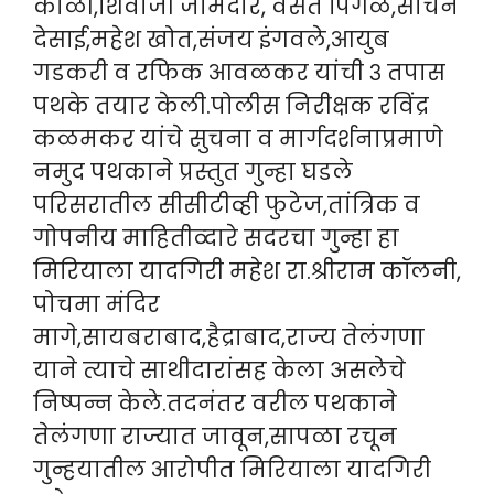
कोळी,शिवाजी जामदार, वसंत पिंगळे,सचिन
देसाई,महेश खोत,संजय इंगवले,आयुब
गडकरी व रफिक आवळकर यांची ३ तपास
पथके तयार केली.पोलीस निरीक्षक रविंद्र
कळमकर यांचे सुचना व मार्गदर्शनाप्रमाणे
नमुद पथकाने प्रस्तुत गुन्हा घडले
परिसरातील सीसीटीव्ही फुटेज,तांत्रिक व
गोपनीय माहितीव्दारे सदरचा गुन्हा हा
मिरियाला यादगिरी महेश रा.श्रीराम कॉलनी,
पोचमा मंदिर
मागे,सायबराबाद,हैद्राबाद,राज्य तेलंगणा
याने त्याचे साथीदारांसह केला असलेचे
निष्पन्न केले.तदनंतर वरील पथकाने
तेलंगणा राज्यात जावून,सापळा रचून
गुन्हयातील आरोपीत मिरियाला यादगिरी