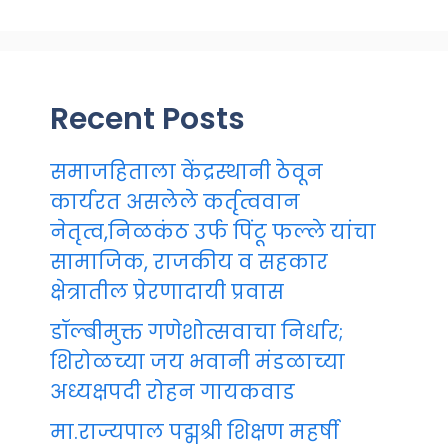
Recent Posts
समाजहिताला केंद्रस्थानी ठेवून
कार्यरत असलेले कर्तृत्ववान
नेतृत्व,निळकंठ उर्फ पिंटू फल्ले यांचा
सामाजिक, राजकीय व सहकार
क्षेत्रातील प्रेरणादायी प्रवास
डॉल्बीमुक्त गणेशोत्सवाचा निर्धार;
शिरोळच्या जय भवानी मंडळाच्या
अध्यक्षपदी रोहन गायकवाड
मा.राज्यपाल पद्मश्री शिक्षण महर्षी