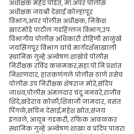
अधीक्षक महेंद्र पंडित, मा.अपर पोलीस
अधीक्षक जयश्री देसाई कोल्हापूर
विभाग,अपर पोलीस अधीक्षक, निकेश
खाटमोडे पाटील गडहिंग्लज विभाग,उप
विभागीय पोलीस अधिकारी रोहिणी साळुंखे
जयसिंगपूर विभाग यांचे मार्गदर्शनाखाली
स्थानिक गुन्हे अन्वेषण शाखेचे पोलीस
निरीक्षक रविंद्र कळमकर,सहा.पो.नि.प्रशांत
निशाणदार, हातकणंगले पोलीस ठाणे तसेच
पोलीस उप निरीक्षक शेषराज मोरे,संदिप
जाधव,पोलीस अंमलदार चंदू ननवरे,राजीव
शिंदे,खंडेराव कोळी,शिवाजी जामदार, वसंत
पिंगळे,सचिन देसाई,महेश खोत,संजय
इंगवले, आयुब गडकरी, रफिक आवळकर
स्थानिक गुन्हे अन्वेषण शाखा व प्रदिप पावरा