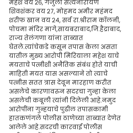
महेश वय २६, गजुला सत्यनारायण
शिवशंकर वय २७, मोहमद अमीर महंमद
शरीफ खान वय २४, सर्व रा.श्रीराम कॉलनी,
पोचमा मंदिर मागे,सायबराबाद,जि.हैद्राबाद,
राज्य तेलंगणा यांना ताब्यात
घेतले.त्यांचेकडे कसून तपास केला असता
यातील मुख्य आरोपी मिरियाला महेश याचे
मयताचे पत्नीशी अनैतिक संबंध होते याची
माहिती मयत यास असल्याने तो त्याचे
पत्नीस सतत त्रास देवून मारहाण करीत
असलेचे कारणावरुन सदरचा गुन्हा केला
असलेची कबूली त्यांनी दिलेली आहे.नमुद
आरोपींना गुन्हयाचे पुढील तपासकामी
हातकणंगले पोलीस ठाणेच्या ताब्यात देणेत
आलेले आहे.सदरची कारवाई पोलीस