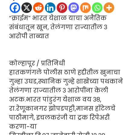
“क्राईम” भारत येशाळ याचा अनैतिक
संबंधातून खून, तेलंगणा राज्यातील ३
आरोपी ताब्यात
कोल्हापूर / प्रतिनिधी
हातकणंगले पोलीस ठाणे हद्दीतील खुनाचा
गुन्हा उघड,स्थानिक गुन्हे शाखेच्या पथकाने
तेलंगणा राज्यातील ३ आरोपींना केली
अटक.भारत पांडुरंग येशाळ वय ३८,
रा.रेणूकानगर झोपडपट्टी,मानस हॉटेलचे
पाठीमागे, इचलकरंजी या ट्रक रिपेअरी
करणा-या