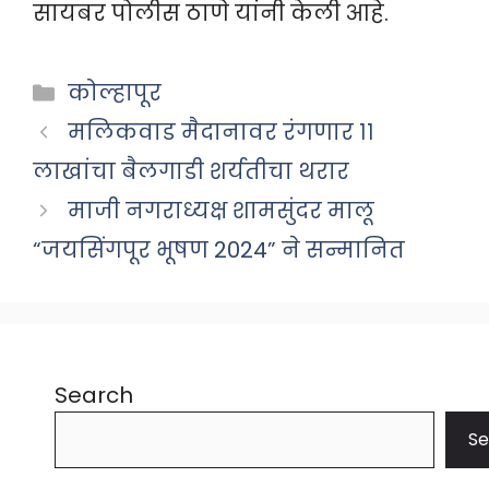
सायबर पोलीस ठाणे यांनी केली आहे.
Categories
कोल्हापूर
मलिकवाड मैदानावर रंगणार ११
लाखांचा बैलगाडी शर्यतीचा थरार
माजी नगराध्यक्ष शामसुंदर मालू
“जयसिंगपूर भूषण 2024” ने सन्मानित
Search
Se