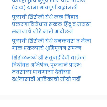
कोल्हापूरचे सुपुत्र डॉ.डी वाय पाटील
(दादा) यांना भावपूर्ण श्रद्धांजली
पुलाची शिरोली येथे लव्ह जिहाद
प्रकरणाविरोधात सकल हिंदू व मराठा
समाजाचे जोडे मारो आंदोलन
पुलाची शिरोली येथे घनकचरा व मैला
गाळ प्रकल्पाचे भूमिपूजन संपन्न
शिरोळमध्ये श्री संतुबाई देवी यात्रेला
विधीवत अभिषेक, पूजनाने प्रारंभ;
नवसाला पावणाऱ्या देवीच्या
दर्शनासाठी भाविकांची मोठी गर्दी