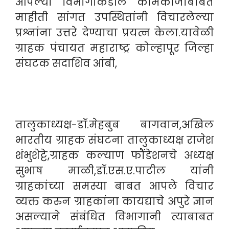
आपल्या विभागाकडील कामकाजाबाबत
माहीती सांगत उपस्थितांनी विचारलेल्या
प्रश्नांना उत्तरे देण्याचा प्रयत्न केला.यावेळी
ग्राहक पंचायत महाराष्ट्र कोल्हापूर जिल्हा
संघटक सदाशिव आंबी,
तालुकाध्यक्ष-डॉ.मेहबुब बागवान,अखिल
भारतीय ग्राहक संघटना तालुकाध्यक्ष राजेश
शंभुशेट्टे,ग्राहक कल्याण फौंडेशनचे अध्यक्ष
सुभाष माळी,डॉ.एस.ए.पाटील यांनी
ग्राहकांच्या समस्या बाबत आपले विचार
व्यक्त करुन ग्राहकांना कायद्याचे अपुरे ज्ञान
असल्याने संबंधित विभागानी त्याबाबत