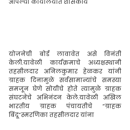
आपल्या कार्यालयात शासकीय
योजनेची बोर्ड लावावेत असे विनंती
केली.यावेळी कार्यक्रमाचे अध्यक्षस्थानी
तहसीलदार अनिलकुमार हेळकर यांनी
ग्राहक दिनामुळे सर्वसामान्यांचे समस्या
समजून घेणे सोयीचे होते त्यामुळे ग्राहक
संघटनेचे अभिनंदन केले.यावेळी अखिल
भारतीय ग्राहक पंचायतीचे “ग्राहक
बिंदू”स्मरणिका तहसीलदार यांना