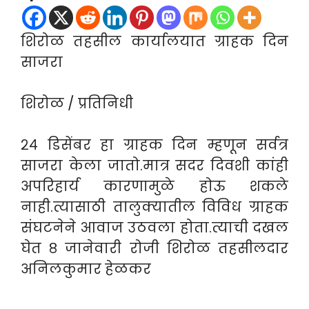
शिरोळ तहसील कार्यालयात ग्राहक दिन
साजरा
शिरोळ / प्रतिनिधी
२४ डिसेंबर हा ग्राहक दिन म्हणून सर्वत्र
साजरा केला जातो.मात्र सदर दिवशी कांही
अपरिहार्य कारणामुळे होऊ शकले
नाही.त्यासाठी तालुक्यातील विविध ग्राहक
संघटनेने आवाज उठवला होता.त्याची दखल
घेत ८ जानेवारी रोजी शिरोळ तहसीलदार
अनिलकुमार हेळकर