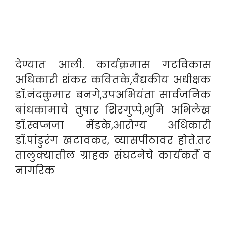
देण्यात आली. कार्यक्रमास गटविकास
अधिकारी शंकर कवितके,वैद्यकीय अधीक्षक
डॉ.नंदकुमार बनगे,उपअभियंता सार्वजनिक
बांधकामाचे तुषार शिरगुप्पे,भुमि अभिलेख
डॉ.स्वप्नजा मेंडके,आरोग्य अधिकारी
डॉ.पांडुरंग खटावकर, व्यासपीठावर होते.तर
तालुक्यातील ग्राहक संघटनेचे कार्यकर्ते व
नागरिक