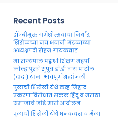
Recent Posts
डॉल्बीमुक्त गणेशोत्सवाचा निर्धार;
शिरोळच्या जय भवानी मंडळाच्या
अध्यक्षपदी रोहन गायकवाड
मा.राज्यपाल पद्मश्री शिक्षण महर्षी
कोल्हापूरचे सुपुत्र डॉ.डी वाय पाटील
(दादा) यांना भावपूर्ण श्रद्धांजली
पुलाची शिरोली येथे लव्ह जिहाद
प्रकरणाविरोधात सकल हिंदू व मराठा
समाजाचे जोडे मारो आंदोलन
पुलाची शिरोली येथे घनकचरा व मैला