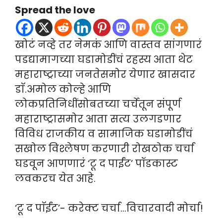
Spread the love
खोटं नव्हे तर नेमकं आणि वास्तव सांगणारं
पडद्यामागच्या घडामोडींचं रहस्य आता थेट
महाराष्ट्राच्या जनतेसमोर येणार खासदार
डाॅ.अमोल कोल्हे आणि
लोकप्रतिनिधींसोबतच्या चर्चेतून संपूर्ण
महाराष्ट्रासमोर आता सत्य उलगडणार
विविध राजकीय व सामाजिक घडामोडींचं
सखोल विश्लेषण करणारी रोखठोक चर्चा
घडवून आणणारं ‘टू द पाईंट’ पॉडकास्ट
लवकरच येत आहे.
‘टू द पाॅईंट’- करेक्ट चर्चा…विचारवादी मोर्चा!