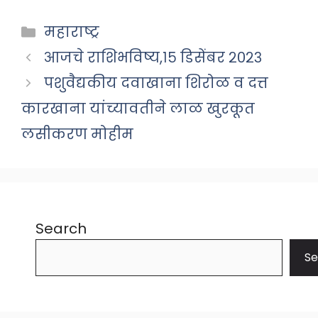
Categories
महाराष्ट्र
आजचे राशिभविष्य,१५ डिसेंबर २०२३
पशुवैद्यकीय दवाखाना शिरोळ व दत्त
कारखाना यांच्यावतीने लाळ खुरकूत
लसीकरण मोहीम
Search
Se