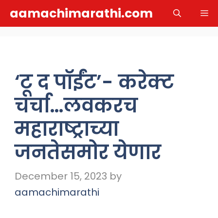
Skip
aamachimarathi.com
M
to
content
‘टू द पाॅईंट’- करेक्ट
चर्चा…लवकरच
महाराष्ट्राच्या
जनतेसमोर येणार
December 15, 2023
by
aamachimarathi