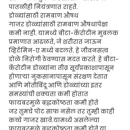
पातळीही नियंत्रणात राहते.
डोळ्यांसाठी रामबाण औषध
गाजर डोळ्यांसाठी रामबाण औषधापेक्षा
कमी नाही. यामध्ये बीटा-कॅरोटीन मुबलक
प्रमाणात आढळते, जे शरीरात जाऊन
व्हिटॅमिन-ए मध्ये बदलते. हे जीवनसत्व
डोळे निरोगी ठेवण्यास मदत करते. हे बीटा-
कॅरोटीन डोळ्यांना तीव्र सूर्यप्रकाशापासून
होणाऱ्या नुकसानापासून संरक्षण देतात
आणि मोतीबिंदू आणि डोळ्यांच्या इतर
समस्यांची शक्यता कमी होतात
फायबरमुळे बद्धकोष्ठता कमी होते
जर तुमचे पोट साफ नसेल तर तुम्ही काही
कच्चे गाजर खावे.यामध्ये असलेल्या
फायबरमुळे बद्धकोष्ठता कमी होते.या