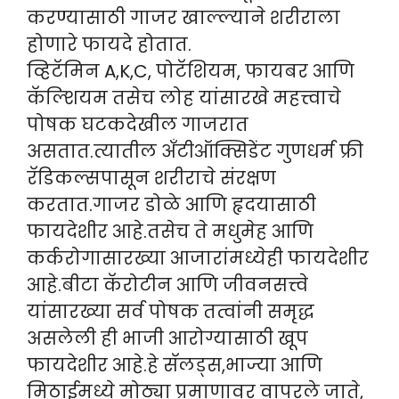
करण्यासाठी गाजर खाल्ल्याने शरीराला
होणारे फायदे होतात.
व्हिटॅमिन A,K,C, पोटॅशियम, फायबर आणि
कॅल्शियम तसेच लोह यांसारखे महत्त्वाचे
पोषक घटकदेखील गाजरात
असतात.त्यातील अँटीऑक्सिडेंट गुणधर्म फ्री
रॅडिकल्सपासून शरीराचे संरक्षण
करतात.गाजर डोळे आणि हृदयासाठी
फायदेशीर आहे.तसेच ते मधुमेह आणि
कर्करोगासारख्या आजारांमध्येही फायदेशीर
आहे.बीटा कॅरोटीन आणि जीवनसत्त्वे
यांसारख्या सर्व पोषक तत्वांनी समृद्ध
असलेली ही भाजी आरोग्यासाठी खूप
फायदेशीर आहे.हे सॅलड्स,भाज्या आणि
मिठाईमध्ये मोठ्या प्रमाणावर वापरले जाते,