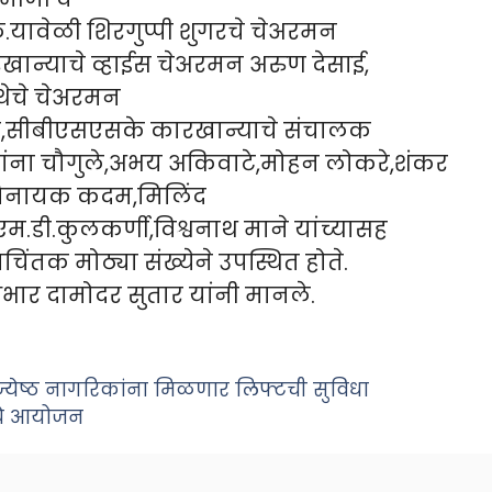
े.यावेळी शिरगुप्पी शुगरचे चेअरमन
रखान्याचे व्हाईस चेअरमन अरुण देसाई,
थेचे चेअरमन
नरुटे,सीबीएसएसके कारखान्याचे संचालक
्मांना चौगुले,अभय अकिवाटे,मोहन लोकरे,शंकर
विनायक कदम,मिलिंद
म.डी.कुलकर्णी,विश्वनाथ माने यांच्यासह
िंतक मोठ्या संख्येने उपस्थित होते.
 आभार दामोदर सुतार यांनी मानले.
 ज्येष्ठ नागरिकांना मिळणार लिफ्टची सुविधा
ाचे आयोजन