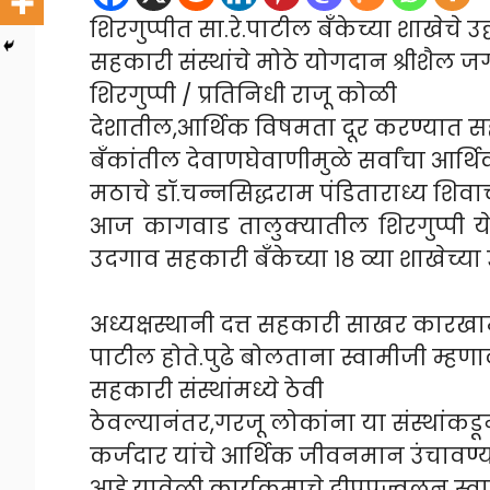
शिरगुप्पीत सा.रे.पाटील बँकेच्या शाखेचे उ
सहकारी संस्थांचे मोठे योगदान श्रीशैल जगद्ग
शिरगुप्पी / प्रतिनिधी राजू कोळी
देशातील,आर्थिक विषमता दूर करण्यात स
बँकांतील देवाणघेवाणीमुळे सर्वांचा आर्थि
मठाचे डॉ.चन्नसिद्धराम पंडिताराध्य शिवाच
आज कागवाड तालुक्यातील शिरगुप्पी येथे
उदगाव सहकारी बँकेच्या १८ व्या शाखेच्य
अध्यक्षस्थानी दत्त सहकारी साखर कारख
पाटील होते.पुढे बोलताना स्वामीजी म्हण
सहकारी संस्थांमध्ये ठेवी
ठेवल्यानंतर,गरजू लोकांना या संस्थांकड
कर्जदार यांचे आर्थिक जीवनमान उंचावण्
आहे.यावेळी कार्यक्रमाचे द्वीपप्रज्वलन स्