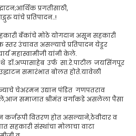
द्घाटन;आर्थिक प्रगतीसाठी,
ुरु यांचे प्रतिपादन..!
हकारी बँकांचे मोठे योगदान असून सहकारी
क स्तर उंचावत असल्याचे प्रतिपादन येडूर
ार्य महास्वामीजी यांनी केले.
 डॉ.अप्पासाहेब उर्फ सा.रे.पाटील जयसिंगपूर
ा उद्घाटन समारंभात बोलत होते.यावेळी
ान्याचे चेअरमन उद्यान पंडित गणपतराव
ाले,आज समाजात श्रीमंत वर्गाकडे असलेला पैसा
ून कर्जरूपी वितरण होत असल्याने,ठेवीदार व
यात सहकारी संस्थांचा मोलाचा वाटा
वामीजी व