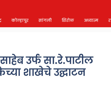
र
कोल्हापूर
सांगली
शिरोळ
अध्यात्म
र
ासाहेब उर्फ सा.रे.पाटील
च्या शाखेचे उद्घाटन