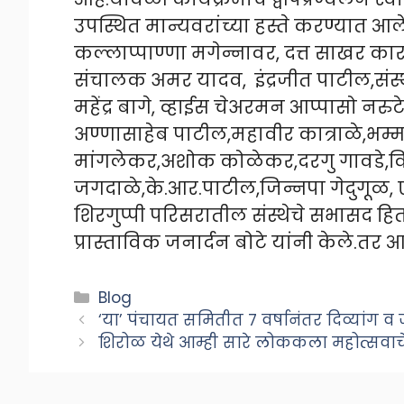
उपस्थित मान्यवरांच्या हस्ते करण्यात आल
कल्लाप्पाण्णा मगेन्नावर, दत्त साखर का
संचालक अमर यादव, इंद्रजीत पाटील,संस्
महेंद्र बागे, व्हाईस चेअरमन आप्पासो 
अण्णासाहेब पाटील,महावीर कात्राळे,भम
मांगलेकर,अशोक कोळेकर,दरगु गावडे,
जगदाळे,के.आर.पाटील,जिन्नपा गेदुगूळ, ए
शिरगुप्पी परिसरातील संस्थेचे सभासद हितच
प्रास्ताविक जनार्दन बोटे यांनी केले.तर
Categories
Blog
‘या’ पंचायत समितीत ७ वर्षानंतर दिव्यांग व
शिरोळ येथे आम्ही सारे लोककला महोत्सव