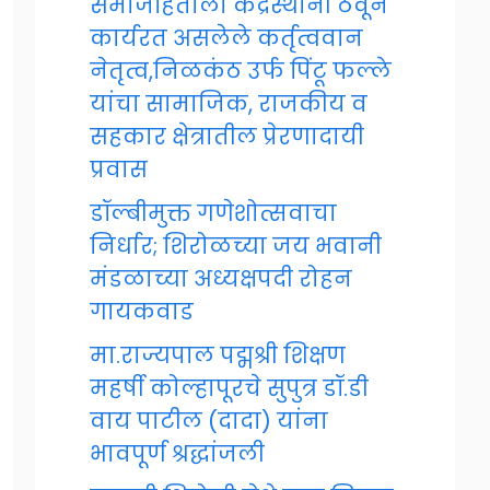
समाजहिताला केंद्रस्थानी ठेवून
कार्यरत असलेले कर्तृत्ववान
नेतृत्व,निळकंठ उर्फ पिंटू फल्ले
यांचा सामाजिक, राजकीय व
सहकार क्षेत्रातील प्रेरणादायी
प्रवास
डॉल्बीमुक्त गणेशोत्सवाचा
निर्धार; शिरोळच्या जय भवानी
मंडळाच्या अध्यक्षपदी रोहन
गायकवाड
मा.राज्यपाल पद्मश्री शिक्षण
महर्षी कोल्हापूरचे सुपुत्र डॉ.डी
वाय पाटील (दादा) यांना
भावपूर्ण श्रद्धांजली