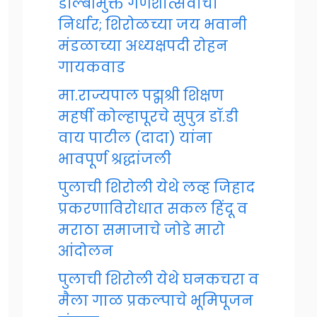
डॉल्बीमुक्त गणेशोत्सवाचा
निर्धार; शिरोळच्या जय भवानी
मंडळाच्या अध्यक्षपदी रोहन
गायकवाड
मा.राज्यपाल पद्मश्री शिक्षण
महर्षी कोल्हापूरचे सुपुत्र डॉ.डी
वाय पाटील (दादा) यांना
भावपूर्ण श्रद्धांजली
पुलाची शिरोली येथे लव्ह जिहाद
प्रकरणाविरोधात सकल हिंदू व
मराठा समाजाचे जोडे मारो
आंदोलन
पुलाची शिरोली येथे घनकचरा व
मैला गाळ प्रकल्पाचे भूमिपूजन