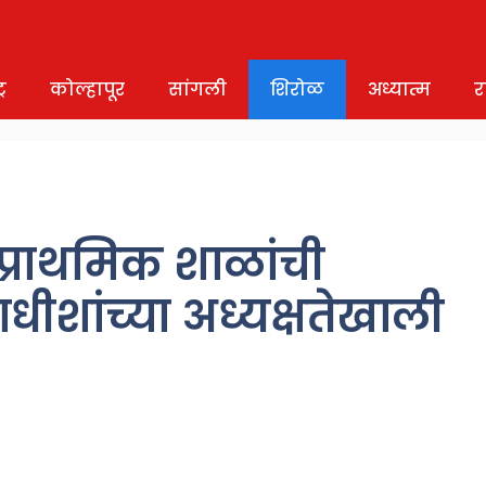
र
कोल्हापूर
सांगली
शिरोळ
अध्यात्म
र
प्राथमिक शाळांची
धीशांच्या अध्यक्षतेखाली