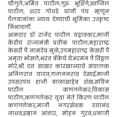
चौगुले,अमित पाटील,गुरु भूशिंगे,स्वप्निल
पाटील, शरद गोधडे यांनी पंच म्हणून
पैलवानांना न्याय देण्याची भूमिका उत्कृष्ट
निभावली.
आमदार डॉ राजेंद्र पाटील यड्रावकर,माजी
केंद्रीय राज्यमंत्री प्रतीक पाटील,महाराष्ट्र
केसरी पै नामदेव मुळे,उपमहाराष्ट्र केसरी पै
अमृता भोसले,भरत बँकेचे चेअरमन पै विठ्ठल
मोरे,श्री दत्त साखर कारखान्याचे संचालक
अनिलराव यादव,गजाननराव देसाई,माजी
उपसरपंच हाजी बाळासाहेब शेख,सचिन
पाटील कणंगलेकर,विकास
पाटील,कणंगलेकर युवा नेते किरण पाटील
कणंगलेकर,माजी नगरसेवक दयानंद
जाधव,इम्रान आत्तार, मोहन गुरव,धनाजी