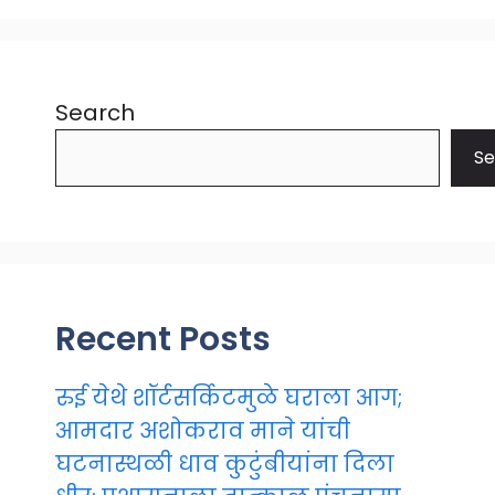
Search
Se
Recent Posts
रुई येथे शॉर्टसर्किटमुळे घराला आग;
आमदार अशोकराव माने यांची
घटनास्थळी धाव कुटुंबीयांना दिला