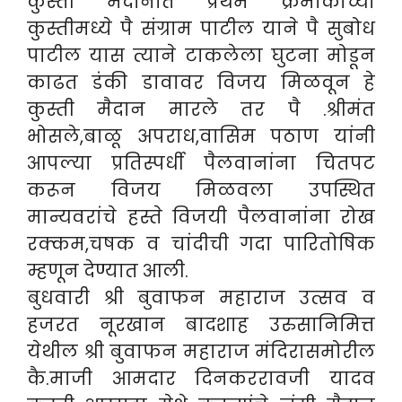
कुस्ती मैदानात प्रथम क्रमांकाच्या
कुस्तीमध्ये पै संग्राम पाटील याने पै सुबोध
पाटील यास त्याने टाकलेला घुटना मोडून
काढत डंकी डावावर विजय मिळवून हे
कुस्ती मैदान मारले तर पै .श्रीमंत
भोसले,बाळू अपराध,वासिम पठाण यांनी
आपल्या प्रतिस्पर्धी पैलवानांना चितपट
करून विजय मिळवला उपस्थित
मान्यवरांचे हस्ते विजयी पैलवानांना रोख
रक्कम,चषक व चांदीची गदा पारितोषिक
म्हणून देण्यात आली.
बुधवारी श्री बुवाफन महाराज उत्सव व
हजरत नूरखान बादशाह उरुसानिमित्त
येथील श्री बुवाफन महाराज मंदिरासमोरील
कै.माजी आमदार दिनकररावजी यादव