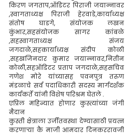
किरण जगताप,ऑडिटर पिराजी जयान्नावर
,स्वागताध्यक्ष पिराजी हेरवाडे,कार्याध्यक्ष
संतोष घाडगे, संयोजक लखन
कुंभार,सहसंयोजक सागर कांबळे
,सहस्वागताध्यक्ष संजय
जगदाळे,सहकार्याध्यक्ष संदीप कोळी
,सहखजिनदार कुमार जयान्नावर,नितीन
कोळी,सहऑडिटर प्रताप जगदाळे,सहसचिव
गणेश मोरे यांच्यासह पवनपुत्र तरुण
मंडळाचे सर्व पदाधिकारी सदस्य मार्गदर्शक
कार्यकर्ते यांनी विशेष परिश्रम घेतले .
एप्रिल महिन्यात होणार कुस्त्यांच्या जंगी
मैदान
कुस्ती क्षेत्राला उर्जीतवस्था देण्यासाठी प्रयत्न
करणाऱ्या कै माजी आमदार दिनकररावजी