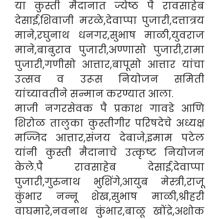
या कुस्ती मैदानात ज्येष्ठ पै रावसाहेब
देसाई,शिवाजी मरळे,देवाप्पा पुजारी,दत्तात्रय
माने,रघुनाथ धनगर,सुभाष माळी,युवराज
माने,बाबुराव पुजारी,अण्णासो पुजारी,रामा
पुजारी,गणीसो आत्तार,बापूसो आत्तार यांचा
उत्सव व उरूस नियोजन समिती
यांच्यावतीने सन्मान करण्यात आला.
माजी नगरसेवक पै प्रकाश गावडे आणि
शिरोळ तालुका कुस्तीगीर परिषदेचे अध्यक्ष
मज्जिद आत्तार,संजय देबाजे,इमाम पटेल
यांनी कुस्ती मैदानाचे उत्कृष्ट नियोजन
केले.पै रावसाहेब देसाई,देवाप्पा
पुजारी,गुरुनाथ भुशिंगे,आयुब मेस्त्री,राजू
कुंभार नन्नू शेख,सुभाष माळी,श्रीहरी
वाघमारे,नवनाथ कुंभार,बाळू खोंद्रे,अशोक