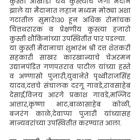
कुस्ती आखाडा येथे कुस्त्यांचे जंगी मैदान
झाले या मैदानात लहान मध्यम मोठ्या अशा
गटातील सुमारे१३० हून अधिक रोमांचक
चित्तथरारक व प्रेक्षणीय कुस्त्या हजारो
कुस्ती शौकिनांच्या उपस्थितीत पार पडल्या.
या कुस्ती मैदानाचा शुभारंभ श्री दत्त शेतकरी
सहकारी साखर कारखान्याचे चेअरमन
उद्यानपंडित गणपतराव पाटील यांच्या हस्ते
व अण्णासो पुजारी,युवानेते पृथ्वीराजसिंह
यादव,दत्तचे संचालक दरगू गावडे,रावसाहेब
देसाई,विजय आरगे प्रकाश गावडे,मज्जिद
आत्तार,कृष्णा भाट,बाळासाहेब कोळी,
बजरंग काळे,देवाप्पा पुजारी यांच्यासह
मान्यवरांच्या उपस्थितीत करण्यात आला.