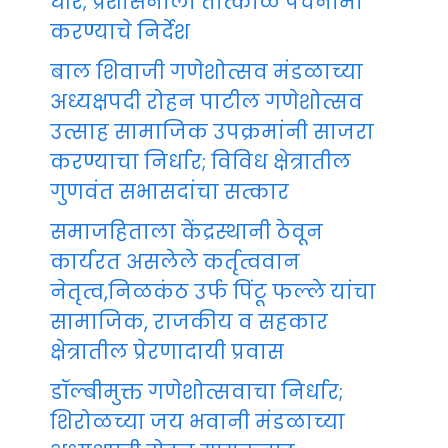
धीर; प्रशासनाला तात्काळ पंचनामा
करण्याचे निर्देश
बाल शिवाजी गणेशोत्सव मंडळाच्या
अध्यक्षपदी रोहन पाटील गणेशोत्सव
उत्साह सामाजिक उपक्रमांनी साजरा
करण्याचा निर्धार; विविध क्षेत्रातील
गुणवंत सभासदांचा सत्कार
समाजहिताला केंद्रस्थानी ठेवून
कार्यरत असलेले कर्तृत्ववान
नेतृत्व,निळकंठ उर्फ पिंटू फल्ले यांचा
सामाजिक, राजकीय व सहकार
क्षेत्रातील प्रेरणादायी प्रवास
डॉल्बीमुक्त गणेशोत्सवाचा निर्धार;
शिरोळच्या जय भवानी मंडळाच्या