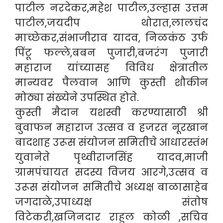
पाटील नरदेकर,महेश पाटील,उल्हास उत्तम
पाटील,जयदीप थोरात,लालचंद
माच्छेकर,संभाजीराव यादव, निळकंठ उर्फ
पिंटू फल्ले,बबन पुजारी,बजरंग पुजारी
महाराज यांच्यासह विविध क्षेत्रातील
मान्यवर पैलवान आणि कुस्ती शौकीन
मोठ्या संख्येने उपस्थित होते.
कुस्ती मैदान यशस्वी करण्यासाठी श्री
बुवाफन महाराज उत्सव व हजरत नूरखान
बादशाह उरूस संयोजन समितीचे आधारस्तंभ
युवानेते पृथ्वीराजसिंह यादव,माजी
ग्रामपंचायत सदस्य विजय आरगे,उत्सव व
उरूस संयोजन समितीचे अध्यक्ष बाळासाहेब
जगदाळे,उपाध्यक्ष संतोष
विटेकरी,खजिनदार राहुल कोळी ,सचिव