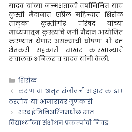
यादव यांच्या जन्मशताब्दी वर्षानिमित्त याच
कुस्ती मैदानात एप्रिल महिन्यात शिरोळ
तालुका कुस्तीगीर परिषद यांच्या
माध्यमातून कुस्त्यांचे जंगी मैदान आयोजित
करण्यात येणार असल्याची घोषणा श्री दत्त
शेतकरी सहकारी साखर कारखान्याचे
संचालक अनिलराव यादव यांनी केली.
Categories
शिरोळ
लसणाचा ‘अमृत संजीवनी आहार’ काढा !
ठरतोय ‘या’ आजारावर गुणकारी
शरद इंजिनिअरिंगमधील सात
विद्यार्थ्यांच्या संशोधन प्रकल्पांची निवड