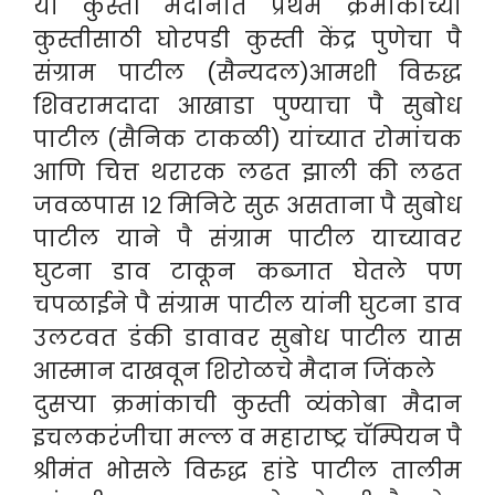
या कुस्ती मैदानात प्रथम क्रमांकाच्या
कुस्तीसाठी घोरपडी कुस्ती केंद्र पुणेचा पै
संग्राम पाटील (सैन्यदल)आमशी विरुद्ध
शिवरामदादा आखाडा पुण्याचा पै सुबोध
पाटील (सैनिक टाकळी) यांच्यात रोमांचक
आणि चित्त थरारक लढत झाली की लढत
जवळपास १२ मिनिटे सुरू असताना पै सुबोध
पाटील याने पै संग्राम पाटील याच्यावर
घुटना डाव टाकून कब्जात घेतले पण
चपळाईने पै संग्राम पाटील यांनी घुटना डाव
उलटवत डंकी डावावर सुबोध पाटील यास
आस्मान दाखवून शिरोळचे मैदान जिंकले
दुसऱ्या क्रमांकाची कुस्ती व्यंकोबा मैदान
इचलकरंजीचा मल्ल व महाराष्ट्र चॅम्पियन पै
श्रीमंत भोसले विरुद्ध हांडे पाटील तालीम