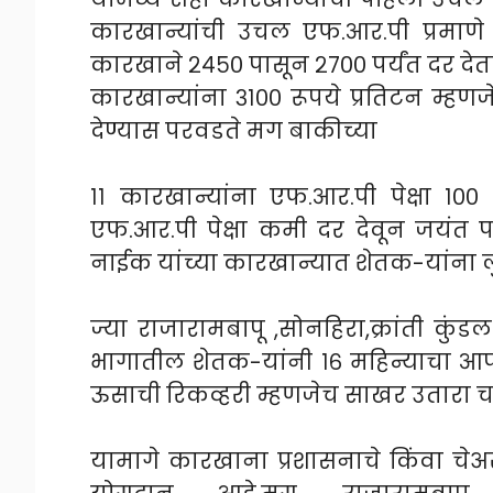
कारखान्यांची उचल एफ.आर.पी प्रमाणे
कारखाने २४५० पासून २७०० पर्यंत दर देता
कारखान्यांना ३१०० रूपये प्रतिटन म्हण
देण्यास परवडते मग बाकीच्या
११ कारखान्यांना एफ.आर.पी पेक्षा १०
एफ.आर.पी पेक्षा कमी दर देवून जयंत
नाईक यांच्या कारखान्यात शेतक-यांना ल
ज्या राजारामबापू ,सोनहिरा,क्रांती कु
भागातील शेतक-यांनी १६ महिन्याचा आ
ऊसाची रिकव्हरी म्हणजेच साखर उतारा च
यामागे कारखाना प्रशासनाचे किंवा चे