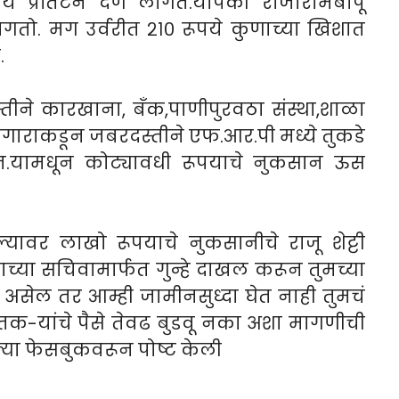
े प्रतिटन देणे लागते.यापैकी राजारामबापू
गतो. मग उर्वरीत २१० रूपये कुणाच्या खिशात
.
ीने कारखाना, बॅंक,पाणीपुरवठा संस्था,शाळा
मगाराकडून जबरदस्तीने एफ.आर.पी मध्ये तुकडे
ेत.यामधून कोट्यावधी रूपयाचे नुकसान ऊस
यावर लाखो रूपयाचे नुकसानीचे राजू शेट्टी
्याच्या सचिवामार्फत गुन्हे दाखल करून तुमच्या
असेल तर आम्ही जामीनसुध्दा घेत नाही तुमचं
ेतक-यांचे पैसे तेवढ बुडवू नका अशा मागणीची
ल्या फेसबुकवरून पोष्ट केली