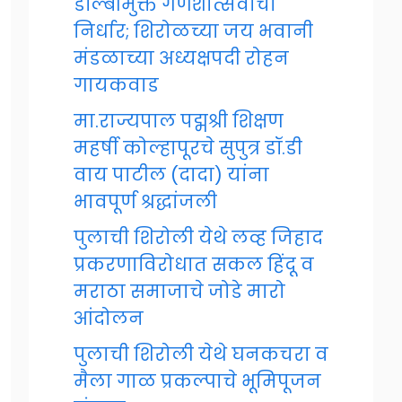
डॉल्बीमुक्त गणेशोत्सवाचा
निर्धार; शिरोळच्या जय भवानी
मंडळाच्या अध्यक्षपदी रोहन
गायकवाड
मा.राज्यपाल पद्मश्री शिक्षण
महर्षी कोल्हापूरचे सुपुत्र डॉ.डी
वाय पाटील (दादा) यांना
भावपूर्ण श्रद्धांजली
पुलाची शिरोली येथे लव्ह जिहाद
प्रकरणाविरोधात सकल हिंदू व
मराठा समाजाचे जोडे मारो
आंदोलन
पुलाची शिरोली येथे घनकचरा व
मैला गाळ प्रकल्पाचे भूमिपूजन