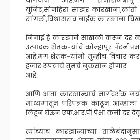
योगदान आहे.मग राजारामबापू का
युनिट,सोनहिरा साखर कारखाना,क्रांत
सांगली,विश्वासराव नाईक कारखाना चि
निनाई हे कारखाने साखळी करून दर कम
उत्पादक शेतक-यांचे कोल्हापूर पॅटर्न प्
आहे.मग शेतक-यांनो तुम्हीच विचार क
हजार रूपयाचे तुमचे नुकसान होणार
आहे.
आणि आता कारखान्याचे मार्गदर्शक जयं
माध्यमातून परिपत्रक काढून आम्हाला
लिहून घेऊन एफ.आर.पी पेक्षा कमी दर देव
त्यांच्याच कारखान्याच्या ताळेबंदा