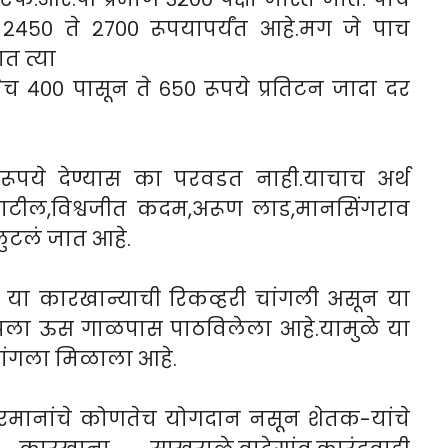
 २४५० ते २७०० रूपयापर्यंत आहे.मग जे पाच
त त्या
जेच ४०० पासून ते ६५० रूपये प्रतिटन जादा दर
० रूपये देण्यास का परवडत नाही.याचाच अर्थ
 पाटील,विश्वजीत कदम,अरूण लाड,मानसिंगराव
ुटलं जात आहे.
ंडल या कारखान्याची रिकव्हरी चांगली असून या
पला ऊस गाळपास पाठविलेला आहे.यामुळे या
ांगला मिळाला आहे.
अरमानांचे कोणतेच योगदान नसून शेतक-यांचे