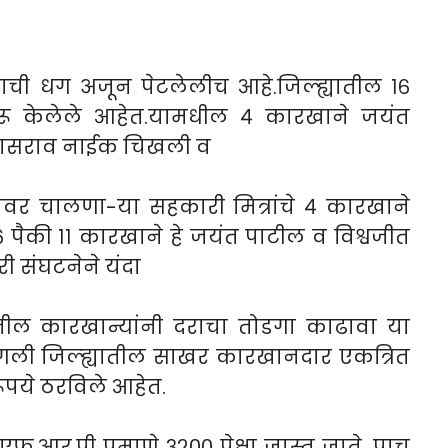
ाची धग अजून पेटलेलीच आहे.जिल्ह्यातील १६
रू केलेले आहेत.यामधील ४ कारखाने जयंत
िश्वासराव नाईक चिखली व
-यावर चालणा-या सहकारी मित्रांचे ४ कारखाने
 पैकी ११ कारखाने हे जयंत पाटील व विश्वजीत
ी संघटनेने यंदा
ह्यातील कारखान्यांनी दराचा तोडगा काढावा या
ंगली जिल्ह्यातील साखर कारखानदार एकत्रित
रूपये ठरविले आहेत.
.आर.पी प्रमाणे ३२०० पेक्षा जास्त जाते. पाच