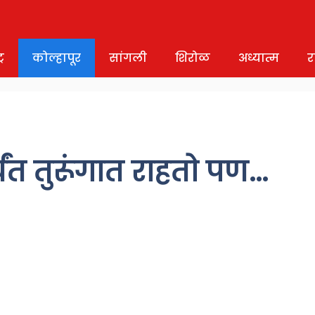
र
कोल्हापूर
सांगली
शिरोळ
अध्यात्म
र
ंत तुरूंगात राहतो पण…