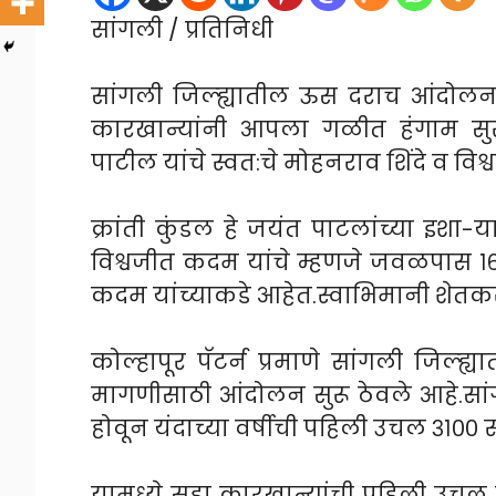
सांगली / प्रतिनिधी
सांगली जिल्ह्यातील ऊस दराच आंदोलन
कारखान्यांनी आपला गळीत हंगाम सु
पाटील यांचे स्वत:चे मोहनराव शिंदे व व
क्रांती कुंडल हे जयंत पाटलांच्या इशा
विश्वजीत कदम यांचे म्हणजे जवळपास १६
कदम यांच्याकडे आहेत.स्वाभिमानी शेतकर
कोल्हापूर पॅटर्न प्रमाणे सांगली जिल्
मागणीसाठी आंदोलन सुरू ठेवले आहे.सा
होवून यंदाच्या वर्षीची पहिली उचल ३१०० 
यामध्ये सहा कारखान्यांची पहिली उचल एफ