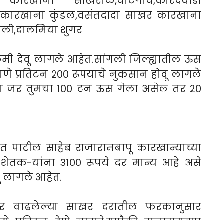
रखाना साखराळे,वाटेगांव,कारंदवाडी
ी कारखाना कुंडल,वसंतदादा साखर कारखाना
खली,दालमिया शुगर
ी देवू लागले आहेत.सांगली जिल्ह्यातील ऊस
रमाणे प्रतिटन २०० रूपयाचे नुकसान होवू लागले
रा जर तुमचा १०० टन ऊस गेला असेल तर २०
त पाटील साहेब राजारामबापू कारखान्याच्या
 शेतक-यांना ३१०० रूपये दर मान्य आहे असे
ू लागले आहेत.
नुसार वाढलेल्या साखर दरातील फरकानुसार