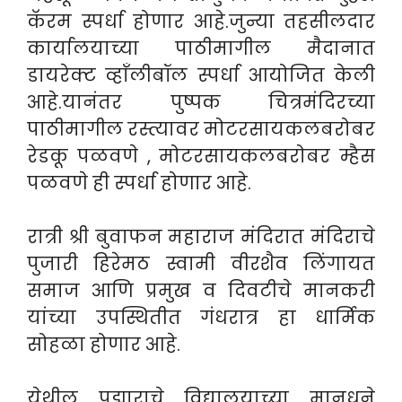
कॅरम स्पर्धा होणार आहे.जुन्या तहसीलदार
कार्यालयाच्या पाठीमागील मैदानात
डायरेक्ट व्हाँलीबॉल स्पर्धा आयोजित केली
आहे.यानंतर पुष्पक चित्रमंदिरच्या
पाठीमागील रस्त्यावर मोटरसायकलबरोबर
रेडकू पळवणे , मोटरसायकलबरोबर म्हैस
पळवणे ही स्पर्धा होणार आहे.
रात्री श्री बुवाफन महाराज मंदिरात मंदिराचे
पुजारी हिरेमठ स्वामी वीरशैव लिंगायत
समाज आणि प्रमुख व दिवटीचे मानकरी
यांच्या उपस्थितीत गंधरात्र हा धार्मिक
सोहळा होणार आहे.
येथील पद्माराचे विद्यालयाच्या मानधने