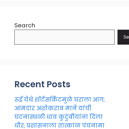
Search
Se
Recent Posts
रुई येथे शॉर्टसर्किटमुळे घराला आग;
आमदार अशोकराव माने यांची
घटनास्थळी धाव कुटुंबीयांना दिला
धीर; प्रशासनाला तात्काळ पंचनामा