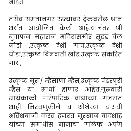
आहेत
तसेच समतानगर रस्त्यावर ट्रॅकवरील श्वान
शर्यत आयोजित केली आहे.यानंतर श्री
बुवाफन महाराज मंदिरासमोर सुदृढ बैल
जोडी ,उत्कृष्ट देशी गाय,उत्कृष्ट देशी
घोडा,उत्कृष्ट बिनदाती खोंड,उत्कृष्ट संकरित
गाय,
उत्कृष्ट मुरा/ म्हैसाणा म्हैस,उत्कृष्ट पंढरपुरी
म्हैस या स्पर्धा होणार आहेत.गुरुवारी
सायंकाळी पारंपारिक वाद्याच्या गजरात
शाही मिरवणुकीने व शोभेच्या दारूची
अतिशबाजी करत हजरत नूरखान बादशाह
यांच्या समाधीस मानाचा गलिफ अर्पण