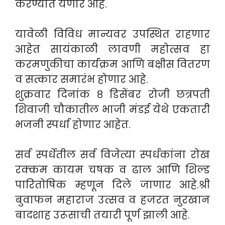
करण्यात येणार आहे.
यावेळी विविध मान्यवर उपस्थित राहणार
आहेत सायंकाळी लावणी महोत्सव हा
करमणुकीचा कार्यक्रम आणि बक्षीस वितरण
व सत्कार समारंभ होणार आहे.
शुक्रवार दिनांक ८ डिसेंबर रोजी छत्रपती
शिवाजी चौकातील भाजी मंडई येथे एकतारी
भजनी स्पर्धा होणार आहेत.
सर्व स्पर्धेतील सर्व विजेत्या स्पर्धकांना रोख
रक्कम कायम चषक व ढाल आणि शिल्ड
पारितोषिक म्हणून दिले जाणार आहे.श्री
बुवाफन महाराज उत्सव व हजरत नुरखान
बादशाह उरूसाची तयारी पूर्ण झाली आहे.