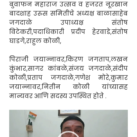
बुवाफन महाराज उत्सव व हजरत नूरखान
बादशाह उरुस समितीचे अध्यक्ष बाळासाहेब
जगदाळे उपाध्यक्ष संतोष
विटेकरी,पदाधिकारी प्रदीप हेरवाडे,संतोष
घाडगे,राहुल कोळी,
पिराजी जयान्नावर,किरण जगताप,लखन
कुंभार,सागर कांबळे,संजय जगदाळे,संदीप
कोळी,प्रताप जगदाळे,गणेश मोरे,कुमार
जयान्नावर,नितीन कोळी यांच्यासह
मान्यवर आणि सदस्य उपस्थित होते .
Video
Player