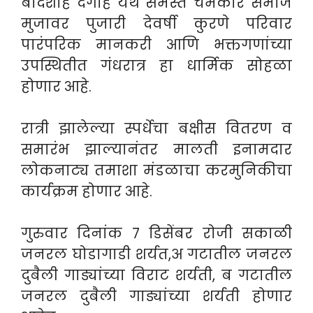
बादशाह दर्गाह येथे समस्त चर्मकार समाज
मुजावर पुजारी देवर्षी कुरणे परिवार
पारंपरिक मानकरी आणि भक्तगणांच्या
उपस्थितीत गंधरात्र हा धार्मिक सोहळा
होणार आहे.
रात्री झालेल्या स्पर्धेचा बक्षीस वितरण व
समारंभ झाल्यानंतर मालती इनामदार
लोकनाट्य तमाशा मंडळाचा करमुनिकीचा
कार्यक्रम होणार आहे.
गुरुवार दिनांक ७ डिसेंबर रोजी सकाळी
जनरल घोडागाडी शर्यत,अ गटातील जनरल
दुबैली गाड्यांच्या विराट शर्यती, ब गटातील
जनरल दुबैली गाड्यांच्या शर्यती होणार