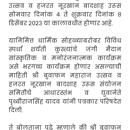
उत्सव व हजरत नूरखान बादशाह उरूस
सोमवार दिनांक ४ ते शुक्रवार दिनांक ८
डिसेंबर २०२३ या कालावधीत होणार आहे.
यानिमित्त धार्मिक सोहळ्याबरोबर विविध
स्पर्धा शर्यती कुस्त्यांचे जंगी मैदान
सांस्कृतिक व मनोरंजनात्मक कार्यक्रम
असे भरगच्च कार्यक्रम होणार असल्याची
माहिती श्री बुवाफन महाराज उत्सव व
हजरत नूरखान बादशाह उरूस संयोजन
समितीचे आधारस्तंभ व युवानेते
पृथ्वीराजसिंह यादव यांनी पत्रकार परिषदेत
दिली.
ते बोलताना पुढे म्हणाले की श्री बुवाफन