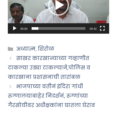
00:00
00:42
Categories
अध्यात्म
,
शिरोळ
साखर कारखान्याच्या गव्हाणीत
टाकल्या उड्या टाकल्याने,पोलिस व
कारखाना प्रशासनाची तारांबळ
भाजपाच्या वतीनं इंदिरा गांधी
रुग्णालयाबाहेर निदर्शनं, रुग्णांच्या
गैरसोयीवर अधीक्षकांना घातला घेराव