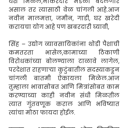
यश मिळेल,नोकरदार मंडळी बदलणार
असाल तर त्यासाठी वेळ चांगली आहे.आज
नवीन मालमत्ता, जमीन, गाडी, घर खरेदी
करायचा योग आहे पण खबरदारी घ्यावी,
सिंह – उद्योग व्यावसायिकांना थोडी पैशाची
कमतरता भासेल,कामाच्या ठिकाणी
विरोधकांच्या बोलण्याला टाळावे लागेल,
परदेशात राहणाऱ्या कुटुंबातील सदस्याकडून
चांगली बातमी ऐकायला मिळेल.आज
तुम्हाला भावासोबत आणि मित्रांसोबत काम
करण्याच्या काही नवीन संधी मिळतील
त्यात गुंतवणूक कराल आणि भविष्यात
त्यांचा मोठा फायदा होईल.