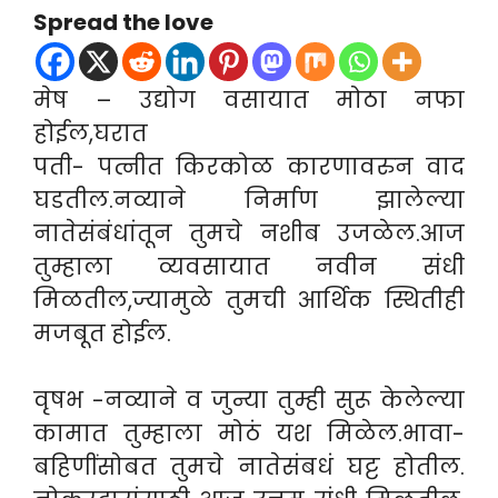
Spread the love
मेष – उद्योग वसायात मोठा नफा
होईल,घरात
पती- पत्नीत किरकोळ कारणावरुन वाद
घडतील.नव्याने निर्माण झालेल्या
नातेसंबंधांतून तुमचे नशीब उजळेल.आज
तुम्हाला व्यवसायात नवीन संधी
मिळतील,ज्यामुळे तुमची आर्थिक स्थितीही
मजबूत होईल.
वृषभ -नव्याने व जुन्या तुम्ही सुरू केलेल्या
कामात तुम्हाला मोठं यश मिळेल.भावा-
बहिणींसोबत तुमचे नातेसंबधं घट्ट होतील.