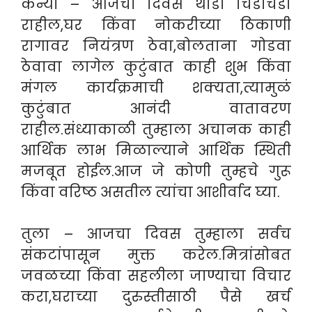
कन्या – आजचा दिवस थोडा चिडचिडा
राहील,घर किंवा नोकरीच्या ठिकाणी
रागावर नियंत्रण ठेवा,बोलताना गोडवा
ठेवावा लागेल कुटुंबात काही शुभ किंवा
मंगल कार्यक्रमाची शक्यता,त्यामुळं
कुटुंबात आनंदी वातावरण
राहील.संध्याकाळी तुम्हाला अचानक काही
आर्थिक लाभ मिळाल्याने आर्थिक स्थिती
मजबूत होईल.आज जे कोणी तुम्हचे गुरू
किंवा वरिष्ठ असतील त्यांचा आशीर्वाद घ्या.
तुला – आजचा दिवस तुम्हाला सर्वच
संकटांपासून मुक्त करेल.मित्रांसोबत
जवळच्या किंवा सहलीला जाण्याचा विचार
करा,घराच्या दुरुस्तीसाठी पैसे खर्च