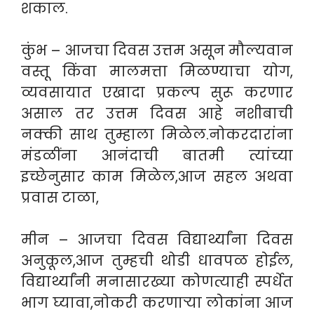
शकाल.
कुंभ – आजचा दिवस उत्तम असून मौल्यवान
वस्तू किंवा मालमत्ता मिळण्याचा योग,
व्यवसायात एखादा प्रकल्प सुरू करणार
असाल तर उत्तम दिवस आहे नशीबाची
नक्की साथ तुम्हाला मिळेल.नोकरदारांना
मंडळींना आनंदाची बातमी त्यांच्या
इच्छेनुसार काम मिळेल,आज सहल अथवा
प्रवास टाळा,
मीन – आजचा दिवस विद्यार्थ्यांना दिवस
अनुकूल,आज तुम्हची थोडी धावपळ होईल,
विद्यार्थ्यांनी मनासारख्या कोणत्याही स्पर्धेत
भाग घ्यावा,नोकरी करणाऱ्या लोकांना आज