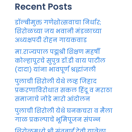
Recent Posts
डॉल्बीमुक्त गणेशोत्सवाचा निर्धार;
शिरोळच्या जय भवानी मंडळाच्या
अध्यक्षपदी रोहन गायकवाड
मा.राज्यपाल पद्मश्री शिक्षण महर्षी
कोल्हापूरचे सुपुत्र डॉ.डी वाय पाटील
(दादा) यांना भावपूर्ण श्रद्धांजली
पुलाची शिरोली येथे लव्ह जिहाद
प्रकरणाविरोधात सकल हिंदू व मराठा
समाजाचे जोडे मारो आंदोलन
पुलाची शिरोली येथे घनकचरा व मैला
गाळ प्रकल्पाचे भूमिपूजन संपन्न
शिरोळमध्ये श्री संतुबाई देवी यात्रेला