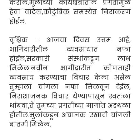
कराल.मुलाच्या कार्यक्षेत्रातील प्रगतीमुळे
हेवा वाटेल,कौटुंबिक समस्येत निराकरण
होईल.
वृश्चिक – आजचा दिवस उत्तम आहे,
भागिदारीतील व्यवसायात नफा
होईल,सरकारी संस्थांकडून लाभ
मिळेल.नवीन भागीदारीत कोणताही
व्यवसाय करण्याचा विचार केला असेल
तुम्हाला चांगला नफा मिळवून देईल,
निराशाजनक विचार येण्यापासून स्वतःला
थांबवा,ते तुमच्या प्रगतीच्या मार्गात अडथळा
होतील.मुलांकडून अचानक एखादी चांगली
बातमी मिळेल,