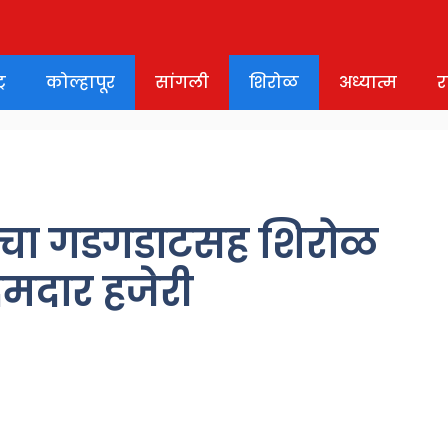
र
कोल्हापूर
सांगली
शिरोळ
अध्यात्म
र
ंचा गडगडाटसह शिरोळ
दमदार हजेरी