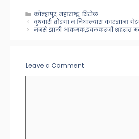
Categories
कोल्हापूर
,
महाराष्ट्र
,
शिरोळ
बुधवारी तोडगा न निघाल्यास कारखाना गेटवर
मनसे झाली आक्रमक,इचलकरंजी शहरात म
Leave a Comment
Comment