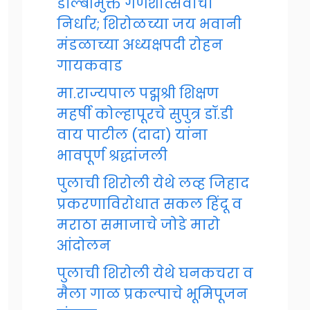
डॉल्बीमुक्त गणेशोत्सवाचा
निर्धार; शिरोळच्या जय भवानी
मंडळाच्या अध्यक्षपदी रोहन
गायकवाड
मा.राज्यपाल पद्मश्री शिक्षण
महर्षी कोल्हापूरचे सुपुत्र डॉ.डी
वाय पाटील (दादा) यांना
भावपूर्ण श्रद्धांजली
पुलाची शिरोली येथे लव्ह जिहाद
प्रकरणाविरोधात सकल हिंदू व
मराठा समाजाचे जोडे मारो
आंदोलन
पुलाची शिरोली येथे घनकचरा व
मैला गाळ प्रकल्पाचे भूमिपूजन