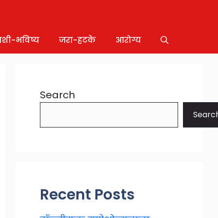
ाशी-भविष्य
जरा-हटके
आरोग्य
Search
Searc
Recent Posts