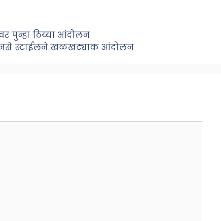
 पुन्हा ठिय्या आंदोलन
नसे स्टाईलने खळखट्याक आंदोलन