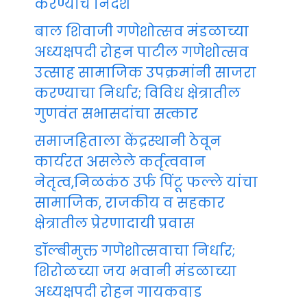
करण्याचे निर्देश
बाल शिवाजी गणेशोत्सव मंडळाच्या
अध्यक्षपदी रोहन पाटील गणेशोत्सव
उत्साह सामाजिक उपक्रमांनी साजरा
करण्याचा निर्धार; विविध क्षेत्रातील
गुणवंत सभासदांचा सत्कार
समाजहिताला केंद्रस्थानी ठेवून
कार्यरत असलेले कर्तृत्ववान
नेतृत्व,निळकंठ उर्फ पिंटू फल्ले यांचा
सामाजिक, राजकीय व सहकार
क्षेत्रातील प्रेरणादायी प्रवास
डॉल्बीमुक्त गणेशोत्सवाचा निर्धार;
शिरोळच्या जय भवानी मंडळाच्या
अध्यक्षपदी रोहन गायकवाड