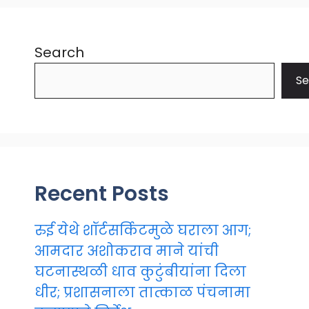
Search
Se
Recent Posts
रुई येथे शॉर्टसर्किटमुळे घराला आग;
आमदार अशोकराव माने यांची
घटनास्थळी धाव कुटुंबीयांना दिला
धीर; प्रशासनाला तात्काळ पंचनामा