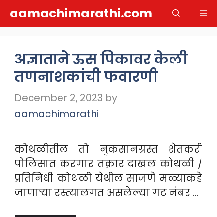
Skip
aamachimarathi.com
M
to
content
अज्ञाताने ऊस पिकावर केली
तणनाशकांची फवारणी
December 2, 2023
by
aamachimarathi
कोथळीतील तो नुकसानग्रस्त शेतकरी
पोलिसात करणार तक्रार दाखल कोथळी /
प्रतिनिधी कोथळी येथील साजणे मळ्याकडे
जाणाऱ्या रस्त्यालगत असलेल्या गट नंबर …