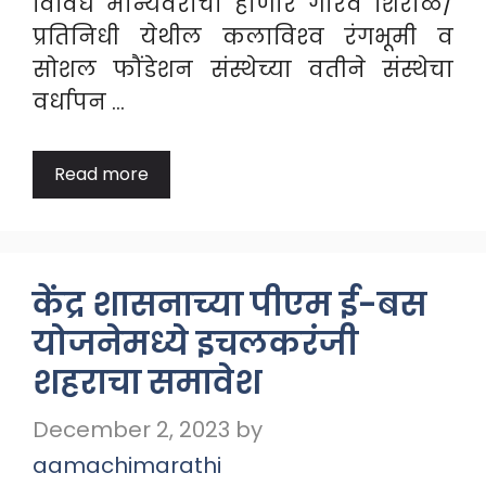
विविध मान्यवरांचा होणार गौरव शिरोळ/
प्रतिनिधी येथील कलाविश्‍व रंगभूमी व
सोशल फौंडेशन संस्थेच्या वतीने संस्थेचा
वर्धापन …
Read more
केंद्र शासनाच्या पीएम ई-बस
योजनेमध्ये इचलकरंजी
शहराचा समावेश
December 2, 2023
by
aamachimarathi