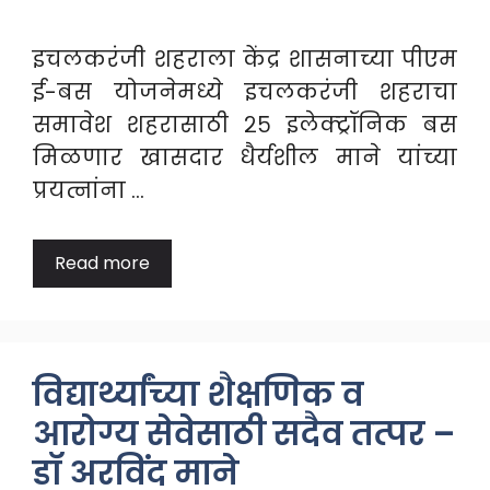
इचलकरंजी शहराला केंद्र शासनाच्या पीएम
ई-बस योजनेमध्ये इचलकरंजी शहराचा
समावेश शहरासाठी २५ इलेक्ट्रॉनिक बस
मिळणार खासदार धैर्यशील माने यांच्या
प्रयत्नांना …
Read more
विद्यार्थ्यांच्या शैक्षणिक व
आरोग्य सेवेसाठी सदैव तत्पर –
डॉ अरविंद माने