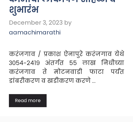
शुभारंभ
December 3, 2023
by
aamachimarathi
करंजगाव / प्रकाश ऐनापुरे करंजगाव येथे
३०५४-२४१९ अंतर्गत ५५ लाख निधीच्या
करंजगाव ते मोटनवाडी फाटा पर्यंत
डांबरीकरण व खडीकरण करणे …
Read more