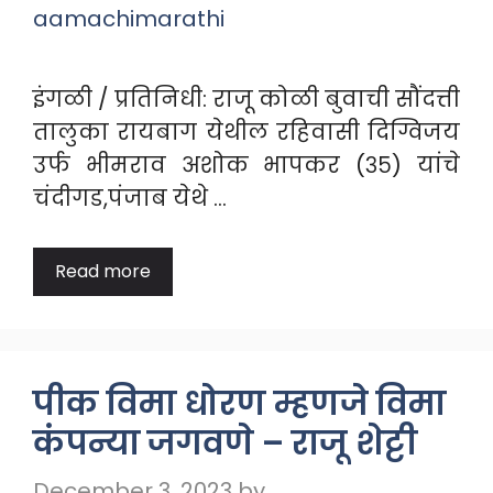
aamachimarathi
इंगळी / प्रतिनिधी: राजू कोळी बुवाची सौंदत्ती
तालुका रायबाग येथील रहिवासी दिग्विजय
उर्फ भीमराव अशोक भापकर (३५) यांचे
चंदीगड,पंजाब येथे …
Read more
पीक विमा धोरण म्हणजे विमा
कंपन्या जगवणे – राजू शेट्टी
December 3, 2023
by