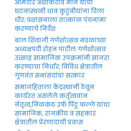
आमदार अशोकराव माने यांची
घटनास्थळी धाव कुटुंबीयांना दिला
धीर; प्रशासनाला तात्काळ पंचनामा
करण्याचे निर्देश
बाल शिवाजी गणेशोत्सव मंडळाच्या
अध्यक्षपदी रोहन पाटील गणेशोत्सव
उत्साह सामाजिक उपक्रमांनी साजरा
करण्याचा निर्धार; विविध क्षेत्रातील
गुणवंत सभासदांचा सत्कार
समाजहिताला केंद्रस्थानी ठेवून
कार्यरत असलेले कर्तृत्ववान
नेतृत्व,निळकंठ उर्फ पिंटू फल्ले यांचा
सामाजिक, राजकीय व सहकार
क्षेत्रातील प्रेरणादायी प्रवास