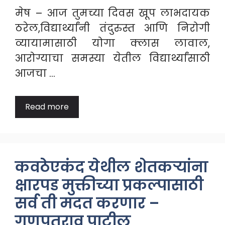
मेष – आज तुमच्या दिवस खूप लाभदायक
ठरेल,विद्यार्थ्यांनी तंदुरुस्त आणि निरोगी
व्यायामासाठी योगा क्लास लावाल,
आरोग्याचा समस्या येतील विद्यार्थ्यांसाठी
आजचा …
Read more
कवठेएकंद येथील शेतकऱ्यांना
क्षारपड मुक्तीच्या प्रकल्पासाठी
सर्व ती मदत करणार –
गणपतराव पाटील