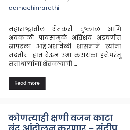
aamachimarathi
महाराष्ट्रातील शेतकरी दुष्काळ आणि
अवकाळी पावसामुळे अतिशय अडचणीत
सापडला आहे.अशावेळी शासनाने त्यांना
मदतीचा हात देऊन उभा करायला हवे.परंतु
सत्ताधाऱ्यांना शेतकऱ्यांची …
Read more
कोणत्याही क्षणी वजन काटा
बंद आंदोलन करणार – संदीप