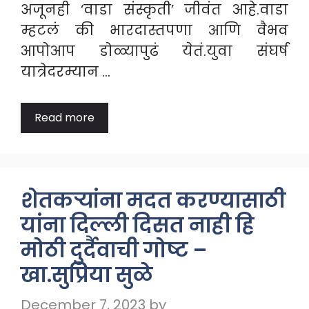
अजूनही ‘वाडा संस्कृती’ जीवंत आहे.वाडा
म्हटलं की भारदास्तपणा आणि वैभव
आपोआप डोळ्यापुढं येतं.युवा संघर्ष
यात्रेदरम्यान …
Read more
शेतकऱ्यांना मदत करण्यासाठी
यांना दिल्ली दिसत नाही हि
मोठी दुर्दैवाची गोष्ट –
खा.सुप्रिया सुळे
December 7, 2023
by