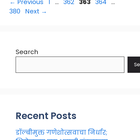
Page
Page
Page
Page
Page
←
Previous
1
…
362
363
364
…
380
Next
→
Search
Se
Recent Posts
डॉल्बीमुक्त गणेशोत्सवाचा निर्धार;