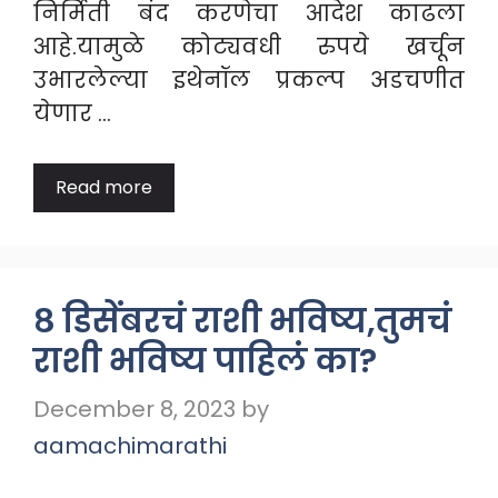
निर्मिती बंद करणेचा आदेश काढला
आहे.यामुळे कोट्यवधी रुपये खर्चून
उभारलेल्या इथेनॉल प्रकल्प अडचणीत
येणार …
Read more
८ डिसेंबरचं राशी भविष्य,तुमचं
राशी भविष्य पाहिलं का?
December 8, 2023
by
aamachimarathi