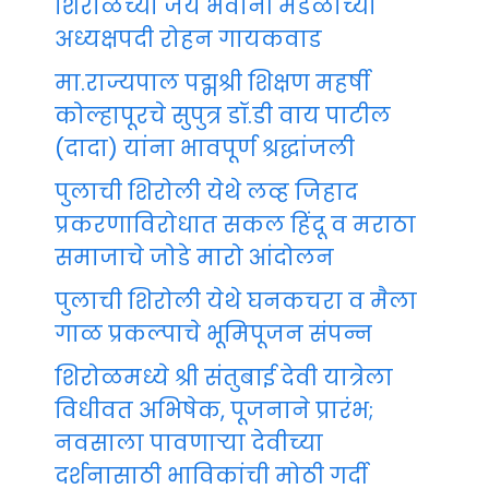
शिरोळच्या जय भवानी मंडळाच्या
अध्यक्षपदी रोहन गायकवाड
मा.राज्यपाल पद्मश्री शिक्षण महर्षी
कोल्हापूरचे सुपुत्र डॉ.डी वाय पाटील
(दादा) यांना भावपूर्ण श्रद्धांजली
पुलाची शिरोली येथे लव्ह जिहाद
प्रकरणाविरोधात सकल हिंदू व मराठा
समाजाचे जोडे मारो आंदोलन
पुलाची शिरोली येथे घनकचरा व मैला
गाळ प्रकल्पाचे भूमिपूजन संपन्न
शिरोळमध्ये श्री संतुबाई देवी यात्रेला
विधीवत अभिषेक, पूजनाने प्रारंभ;
नवसाला पावणाऱ्या देवीच्या
दर्शनासाठी भाविकांची मोठी गर्दी