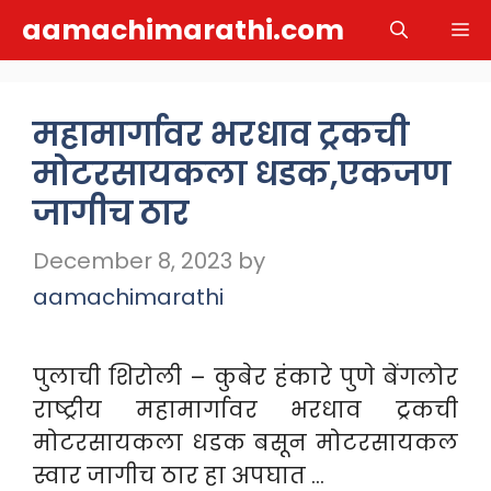
Skip
aamachimarathi.com
M
to
content
महामार्गावर भरधाव ट्रकची
मोटरसायकला धडक,एकजण
जागीच ठार
December 8, 2023
by
aamachimarathi
पुलाची शिरोली – कुबेर हंकारे पुणे बेंगलोर
राष्ट्रीय महामार्गावर भरधाव ट्रकची
मोटरसायकला धडक बसून मोटरसायकल
स्वार जागीच ठार हा अपघात …