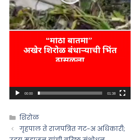
00:00
01:38
Categories
शिरोळ
गृहपाल ते राजपत्रित गट-अ अधिकारी;