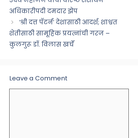
उदय महाजन यांची वरिष्ठ संशोधन
अधिकारीपदी दमदार झेप
‘श्री दत्त पॅटर्न’ देशासाठी आदर्श; शाश्वत
शेतीसाठी सामूहिक प्रयत्नांची गरज –
कुलगुरू डॉ. विलास खर्चे
Leave a Comment
Comment