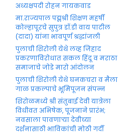
अध्यक्षपदी रोहन गायकवाड
मा.राज्यपाल पद्मश्री शिक्षण महर्षी
कोल्हापूरचे सुपुत्र डॉ.डी वाय पाटील
(दादा) यांना भावपूर्ण श्रद्धांजली
पुलाची शिरोली येथे लव्ह जिहाद
प्रकरणाविरोधात सकल हिंदू व मराठा
समाजाचे जोडे मारो आंदोलन
पुलाची शिरोली येथे घनकचरा व मैला
गाळ प्रकल्पाचे भूमिपूजन संपन्न
शिरोळमध्ये श्री संतुबाई देवी यात्रेला
विधीवत अभिषेक, पूजनाने प्रारंभ;
नवसाला पावणाऱ्या देवीच्या
दर्शनासाठी भाविकांची मोठी गर्दी