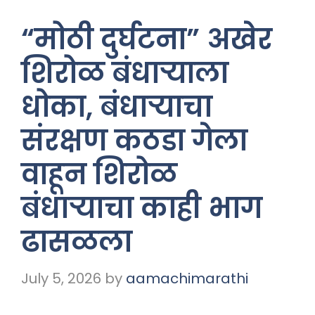
“मोठी दुर्घटना” अखेर
शिरोळ बंधाऱ्याला
धोका, बंधाऱ्याचा
संरक्षण कठडा गेला
वाहून शिरोळ
बंधाऱ्याचा काही भाग
ढासळला
July 5, 2026
by
aamachimarathi