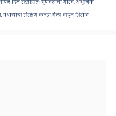
र्धापन दिन उत्साहात; गुणवंतांचा गौरव, आधुनिक
ा, बंधाऱ्याचा संरक्षण कठडा गेला वाहून शिरोळ