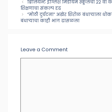
ब्रिलियन्ट इंग्लिश मिडीयम स्कूलचा २२ वा व
शिक्षणाचा संकल्प दृढ
“मोठी दुर्घटना” अखेर शिरोळ बंधाऱ्याला धोक
बंधाऱ्याचा काही भाग ढासळला
Leave a Comment
Comment