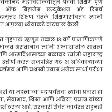
विवेकानंद महाविद्यालयातून पदवी शिक्षण पूर्ण
ट्यूट ऑफ बिझनेस एज्युकेशन अँड रिसर्च
युत्तर शिक्षण घेतले. शिक्षणासोबतच त्यांनी
 ठेवत आपल्या ध्येयाकडे वाटचाल केली.
ृहपाल म्हणून तब्बल १३ वर्षे प्रामाणिकपणे
ंभाळत असतानाच त्यांनी अभ्यासातील सातत्य
त्मविश्वासाच्या बळावर त्यांनी महाराष्ट्र
 उत्तीर्ण करत राजपत्रित गट-अ अधिकाऱ्याच्या
घर्षमय आणि यशस्वी प्रवास अनेक स्पर्धा परीक्षा
ा महत्त्वाच्या पदापर्यंतचा त्यांचा प्रवास हा
 सेवाभाव, शिस्त आणि अविरत प्रयत्न यांच्या
्श ठरला आहे. सरकारी सेवेत कार्यरत राहूनही