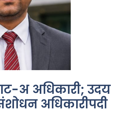
त गट-अ अधिकारी; उदय
 संशोधन अधिकारीपदी