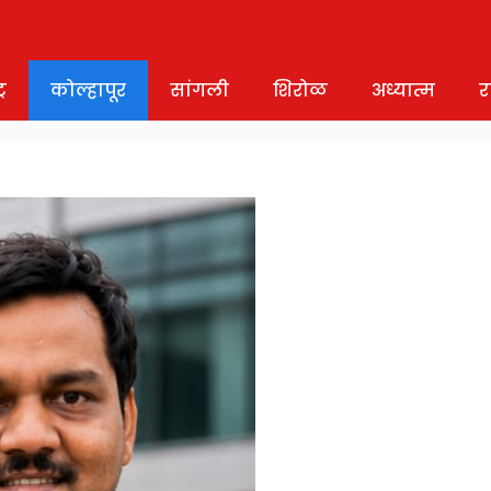
र
कोल्हापूर
सांगली
शिरोळ
अध्यात्म
र