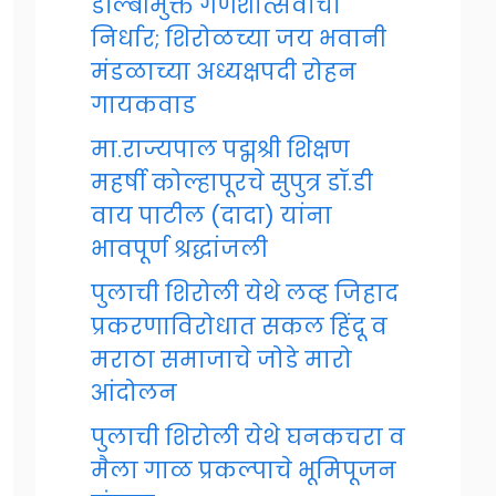
डॉल्बीमुक्त गणेशोत्सवाचा
निर्धार; शिरोळच्या जय भवानी
मंडळाच्या अध्यक्षपदी रोहन
गायकवाड
मा.राज्यपाल पद्मश्री शिक्षण
महर्षी कोल्हापूरचे सुपुत्र डॉ.डी
वाय पाटील (दादा) यांना
भावपूर्ण श्रद्धांजली
पुलाची शिरोली येथे लव्ह जिहाद
प्रकरणाविरोधात सकल हिंदू व
मराठा समाजाचे जोडे मारो
आंदोलन
पुलाची शिरोली येथे घनकचरा व
मैला गाळ प्रकल्पाचे भूमिपूजन