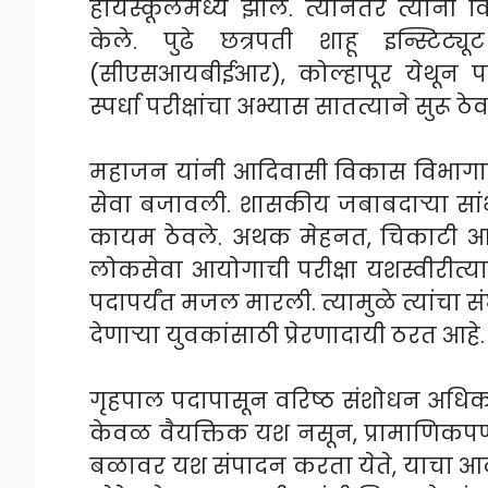
हायस्कूलमध्ये झाले. त्यानंतर त्यांनी 
केले. पुढे छत्रपती शाहू इन्स्टि
(सीएसआयबीईआर), कोल्हापूर येथून पदव्
स्पर्धा परीक्षांचा अभ्यास सातत्याने सुरू
महाजन यांनी आदिवासी विकास विभागात ग
सेवा बजावली. शासकीय जबाबदाऱ्या सा
कायम ठेवले. अथक मेहनत, चिकाटी आणि आ
लोकसेवा आयोगाची परीक्षा यशस्वीरीत्या
पदापर्यंत मजल मारली. त्यामुळे त्यांचा सं
देणाऱ्या युवकांसाठी प्रेरणादायी ठरत आहे.
गृहपाल पदापासून वरिष्ठ संशोधन अधिकारी य
केवळ वैयक्तिक यश नसून, प्रामाणिकपणा,
बळावर यश संपादन करता येते, याचा आदर