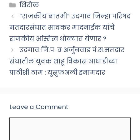
Categories
शिरोळ
“राजकीय बातमी” उदगाव जिल्हा परिषद
मतदारसंघात सावकर मादनाईक यांचे
राजकीय अस्तित्व धोक्यात येणार ?
उदगाव जि.प. व अर्जुनवाड पं.स.मतदार
संघातील युवक शाहू विकास आघाडीच्या
पाठीशी ठाम : युसुफअली इनामदार
Leave a Comment
Comment