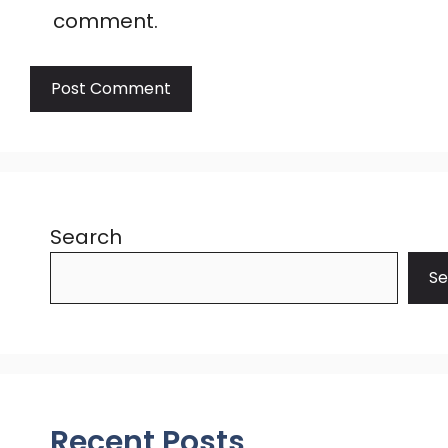
comment.
Search
Se
Recent Posts