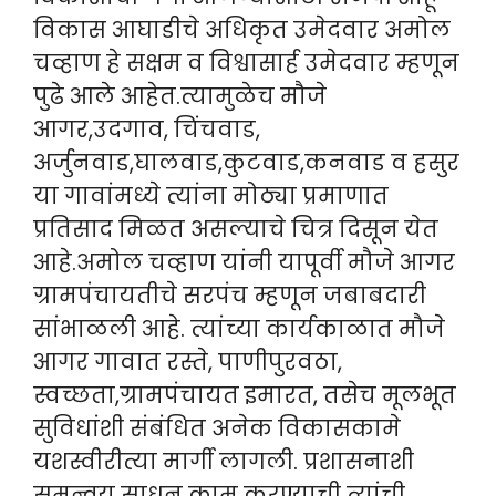
विकास आघाडीचे अधिकृत उमेदवार अमोल
चव्हाण हे सक्षम व विश्वासार्ह उमेदवार म्हणून
पुढे आले आहेत.त्यामुळेच मौजे
आगर,उदगाव, चिंचवाड,
अर्जुनवाड,घालवाड,कुटवाड,कनवाड व हसुर
या गावांमध्ये त्यांना मोठ्या प्रमाणात
प्रतिसाद मिळत असल्याचे चित्र दिसून येत
आहे.अमोल चव्हाण यांनी यापूर्वी मौजे आगर
ग्रामपंचायतीचे सरपंच म्हणून जबाबदारी
सांभाळली आहे. त्यांच्या कार्यकाळात मौजे
आगर गावात रस्ते, पाणीपुरवठा,
स्वच्छता,ग्रामपंचायत इमारत, तसेच मूलभूत
सुविधांशी संबंधित अनेक विकासकामे
यशस्वीरीत्या मार्गी लागली. प्रशासनाशी
समन्वय साधून काम करण्याची त्यांची