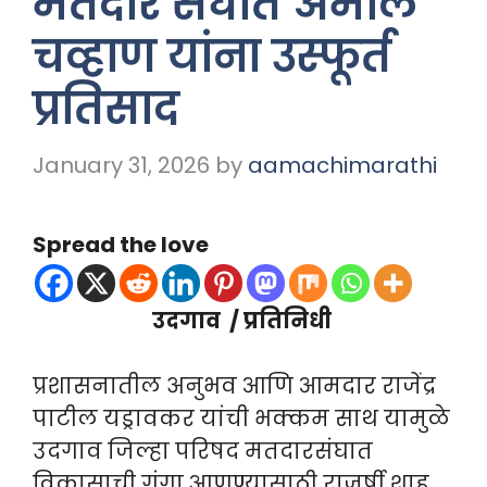
मतदार संघात अमोल
चव्हाण यांना उस्फूर्त
प्रतिसाद
January 31, 2026
by
aamachimarathi
Spread the love
उदगाव / प्रतिनिधी
प्रशासनातील अनुभव आणि आमदार राजेंद्र
पाटील यड्रावकर यांची भक्कम साथ यामुळे
उदगाव जिल्हा परिषद मतदारसंघात
विकासाची गंगा आणण्यासाठी राजर्षी शाहू