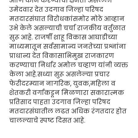
आणि काम करण्याची क्षमता असलेला
उमेदवार देत उदगाव जिल्हा परिषद
मतदारसंघात विरोधकांसमोर मोठे आव्हान
उभे केले असल्याची चर्चा राजकीय वर्तुळात
सुरू आहे. राजर्षी शाहू विकास आघाडीच्या
माध्यमातून सर्वसामान्य जनतेच्या प्रश्नांना
प्राधान्य देत विकासाभिमुख राजकारण
करण्याचा निर्धार अमोल चव्हाण यांनी व्यक्त
केला आहे.सध्या सुरू असलेल्या प्रचार
फेरीदरम्यान नागरिक, युवक,महिला व
शेतकरी वर्गाकडून मिळणारा सकारात्मक
प्रतिसाद पाहता उदगाव जिल्हा परिषद
मतदारसंघातील लढत अधिक रंगतदार होत
चालल्याचे स्पष्ट दिसत आहे.