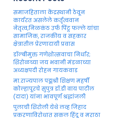
समाजहिताला केंद्रस्थानी ठेवून
कार्यरत असलेले कर्तृत्ववान
नेतृत्व,निळकंठ उर्फ पिंटू फल्ले यांचा
सामाजिक, राजकीय व सहकार
क्षेत्रातील प्रेरणादायी प्रवास
डॉल्बीमुक्त गणेशोत्सवाचा निर्धार;
शिरोळच्या जय भवानी मंडळाच्या
अध्यक्षपदी रोहन गायकवाड
मा.राज्यपाल पद्मश्री शिक्षण महर्षी
कोल्हापूरचे सुपुत्र डॉ.डी वाय पाटील
(दादा) यांना भावपूर्ण श्रद्धांजली
पुलाची शिरोली येथे लव्ह जिहाद
प्रकरणाविरोधात सकल हिंदू व मराठा