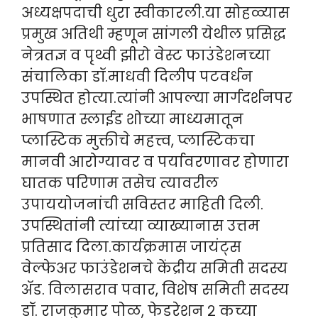
अध्यक्षपदाची धुरा स्वीकारली.या सोहळ्यास
प्रमुख अतिथी म्हणून सांगली येथील प्रसिद्ध
नेत्रतज्ञ व पृथ्वी झीरो वेस्ट फाउंडेशनच्या
संचालिका डॉ.माधवी दिलीप पटवर्धन
उपस्थित होत्या.त्यांनी आपल्या मार्गदर्शनपर
भाषणात स्लाईड शोच्या माध्यमातून
प्लास्टिक मुक्तीचे महत्त्व, प्लास्टिकचा
मानवी आरोग्यावर व पर्यावरणावर होणारा
घातक परिणाम तसेच त्यावरील
उपाययोजनांची सविस्तर माहिती दिली.
उपस्थितांनी त्यांच्या व्याख्यानास उत्तम
प्रतिसाद दिला.कार्यक्रमास जायंट्स
वेल्फेअर फाउंडेशनचे केंद्रीय समिती सदस्य
ॲड. विलासराव पवार, विशेष समिती सदस्य
डॉ. राजकुमार पोळ, फेडरेशन २ कच्या