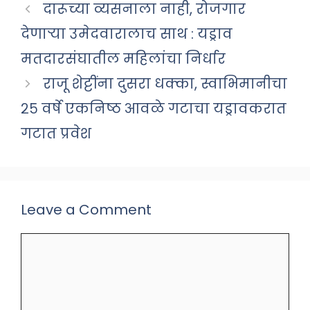
दारूच्या व्यसनाला नाही, रोजगार
देणाऱ्या उमेदवारालाच साथ : यड्राव
मतदारसंघातील महिलांचा निर्धार
राजू शेट्टींना दुसरा धक्का, स्वाभिमानीचा
२५ वर्षे एकनिष्ठ आवळे गटाचा यड्रावकरात
गटात प्रवेश
Leave a Comment
Comment