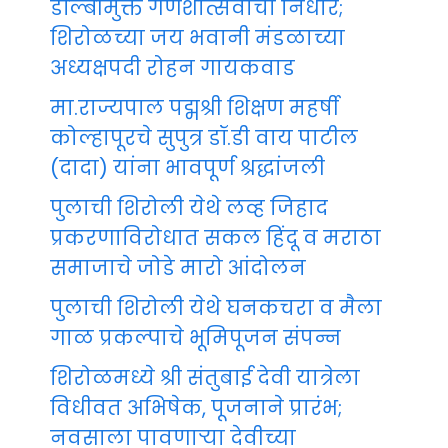
डॉल्बीमुक्त गणेशोत्सवाचा निर्धार;
शिरोळच्या जय भवानी मंडळाच्या
अध्यक्षपदी रोहन गायकवाड
मा.राज्यपाल पद्मश्री शिक्षण महर्षी
कोल्हापूरचे सुपुत्र डॉ.डी वाय पाटील
(दादा) यांना भावपूर्ण श्रद्धांजली
पुलाची शिरोली येथे लव्ह जिहाद
प्रकरणाविरोधात सकल हिंदू व मराठा
समाजाचे जोडे मारो आंदोलन
पुलाची शिरोली येथे घनकचरा व मैला
गाळ प्रकल्पाचे भूमिपूजन संपन्न
शिरोळमध्ये श्री संतुबाई देवी यात्रेला
विधीवत अभिषेक, पूजनाने प्रारंभ;
नवसाला पावणाऱ्या देवीच्या