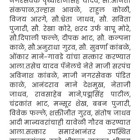
नगरसेवक पृथ्वीराजसिंह यादव, सौ.अनिता
संकपाळ,उल्हास आवळे, राहुल कोळी,
विजय आरगे, सौ.श्वेता जाधव, सौ. सविता
पुजारी, सौ. रेखा कोरे, शरद उर्फ बापू मोरे,
सौ.दिपाली फल्ले, दीपक भाट, सौ. कल्पना
काळे, सौ.अनुराधा गुरव, सौ. सुवर्णा कांबळे,
ओंकार माने-गावडे यांचा सत्कार करण्यात
आला.तसेच यादव पॅनेलचे नेते माजी सरपंच
अविनाश कांबळे, माजी नगरसेवक पंडित
काळे, आनंदराव माने देशमुख, नेताजी
जाधव, रावसाहेब माने,पद्मसिंह पाटील,
चंद्रकांत भाट, मन्सूर शेख, बबन पुजारी,
विवेक फल्ले, शक्तीजीत गुरव, संतोष जाधव
आदी मान्यवरांचाही यावेळी गौरव करण्यात
आला.सत्कार समारंभानंतर उपस्थित