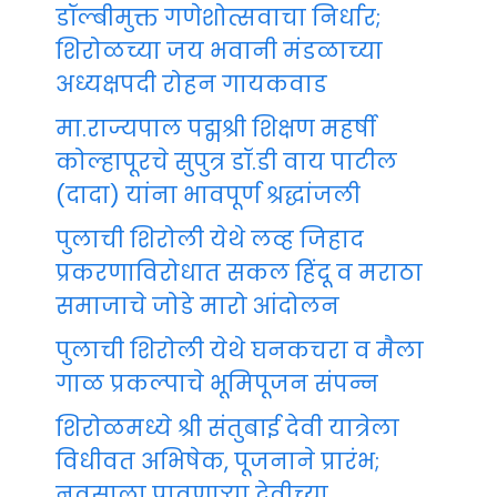
डॉल्बीमुक्त गणेशोत्सवाचा निर्धार;
शिरोळच्या जय भवानी मंडळाच्या
अध्यक्षपदी रोहन गायकवाड
मा.राज्यपाल पद्मश्री शिक्षण महर्षी
कोल्हापूरचे सुपुत्र डॉ.डी वाय पाटील
(दादा) यांना भावपूर्ण श्रद्धांजली
पुलाची शिरोली येथे लव्ह जिहाद
प्रकरणाविरोधात सकल हिंदू व मराठा
समाजाचे जोडे मारो आंदोलन
पुलाची शिरोली येथे घनकचरा व मैला
गाळ प्रकल्पाचे भूमिपूजन संपन्न
शिरोळमध्ये श्री संतुबाई देवी यात्रेला
विधीवत अभिषेक, पूजनाने प्रारंभ;
नवसाला पावणाऱ्या देवीच्या