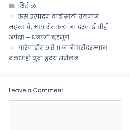
Categories
शिरोळ
ऊस उत्पादन वाढीसाठी तंत्रज्ञान
महत्त्वाचे, मात्र शेतकऱ्यांना दरवाढीचीही
अपेक्षा – धनाजी चुडमुंगे
घारेवाडीत ९ ते ११ जानेवारीदरम्यान
बलशाही युवा हृदय संमेलन
Leave a Comment
Comment