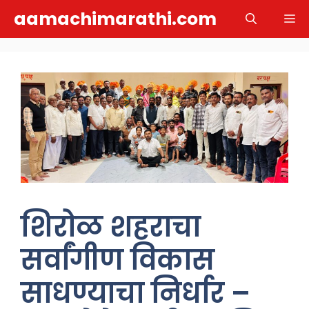
Skip
aamachimarathi.com
M
to
content
शिरोळ शहराचा
सर्वांगीण विकास
साधण्याचा निर्धार –