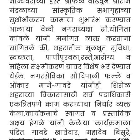
मान्यवरांच्या हस्ते श्रीफळ वाढवून श्रीराम
मंडळाच्या सांस्कृतिक सभागृहाच्या
सुशोभीकरण कामाचा शुभारंभ करण्यात
आला.या वेळी नगराध्यक्षा सौ.योगिता
कांबळे यांनी मनोगत व्यक्त करताना
सांगितले की, शहरातील मूलभूत सुविधा,
स्वच्छता, पाणीपुरवठा,रस्ते,आरोग्य व
महिला सक्षमीकरण यावर विशेष भर देण्यात
येईल. नगरसेविका सौ.दिपाली फल्ले व
ओंकार माने-गावडे यांनीही शिरोळ
शहराच्या विकासासाठी सर्व पदाधिकारी
एकत्रितपणे काम करण्याचा निर्धार व्यक्त
केला.कार्यक्रमाचे स्वागत व प्रस्ताविक
अक्षय इंगळे यांनी केले.या कार्यक्रमाला
पंडित गावडे खातेदार, महादेव बिसूरे,