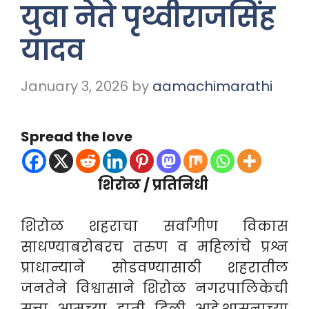
युवा नेते पृथ्वीराजसिंह
यादव
January 3, 2026
by
aamachimarathi
Spread the love
शिरोळ / प्रतिनिधी
शिरोळ शहराचा सर्वांगीण विकास
साधण्याबरोबरच तरुण व महिलांचे प्रश्न
प्राधान्याने सोडवण्यासाठी शहरातील
जनतेने विश्वासाने शिरोळ नगरपालिकेची
सत्ता आमच्या हाती दिली आहे.शासनाच्या