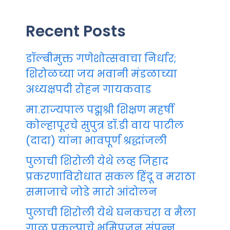
Recent Posts
डॉल्बीमुक्त गणेशोत्सवाचा निर्धार;
शिरोळच्या जय भवानी मंडळाच्या
अध्यक्षपदी रोहन गायकवाड
मा.राज्यपाल पद्मश्री शिक्षण महर्षी
कोल्हापूरचे सुपुत्र डॉ.डी वाय पाटील
(दादा) यांना भावपूर्ण श्रद्धांजली
पुलाची शिरोली येथे लव्ह जिहाद
प्रकरणाविरोधात सकल हिंदू व मराठा
समाजाचे जोडे मारो आंदोलन
पुलाची शिरोली येथे घनकचरा व मैला
गाळ प्रकल्पाचे भूमिपूजन संपन्न