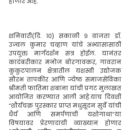
होणार आहे.
शनिवारी(दि. १०) सकाळी ९ वाजता डॉ.
उज्वल कुमार चव्हाण यांचे अभ्यासासाठी
उपयुक्त मार्गदर्शन सत्र होईल. यानंतर
कादंबरीकार मनोज बोरगावकर, गावरान
कुकुटपालन क्षेत्रातील यशस्वी उद्योजक
सौरभ तापकीर आणि ज्येष्ठ समाजसेविका
श्रीमती फातिमा शबाना यांची प्रगट मुलाखत
आयोजित करण्यात आली आहे.याच दिवशी
“शौर्यचक्र पुरस्कार प्राप्त मधुसूदन सुर्वे यांची
धैर्य आणि समर्पणाची यशोगाथा”या
विषयावर प्रेरणादायी व्याख्यान होणार