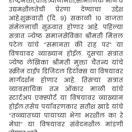
राष्ट्रभक्ती,चारित्र्यनिर्मिती,सामाजिक भान व
उद्यमशीलतेची प्रेरणा देण्याचा उद्देश
आहे.शुक्रवारी (दि. ९) सकाळी १० वाजता
संमेलनाची सुरुवात होणार आहे. पहिल्या
सत्रात ज्येष्ठ समाजसेविका श्रीमती मित्तल
पटेल यांचे “समानता की राह पर” या
विषयावर व्याख्यान होईल. दुसऱ्या सत्रात
ज्येष्ठ लेखिका श्रीमती मुक्ता चैतन्य यांचे
स्क्रीन टाईप डिजिटल डिटॉक्स या विषयावर
मार्गदर्शन होणार आहे. तिसऱ्या सत्रात
व्यावसायिक तज्ञ ओंकार माळी यांचे
स्टार्टअप एक्स्पोर्ट या विषयावर व्याख्यान
होईल.तसेच पर्यावरणकार सतीश खाडे यांचे
“तळ्यातच्या पायाच्या भेगा भरशील का रे
मेघा” या विषयावर संवेदनशील मांडणी