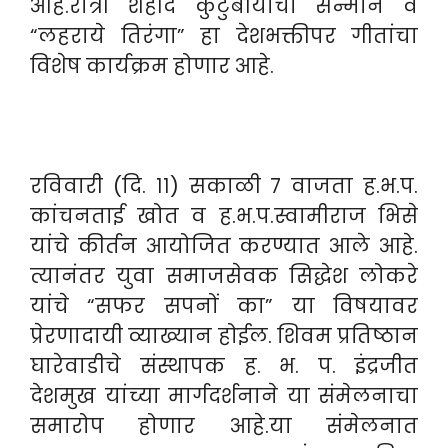
आहे.रात्री शहीद कुटुंबीयांचा सन्मान व
“लहराये तिरंगा” हा देशभक्तीपर गीतांचा
विशेष कार्यक्रम होणार आहे.
रविवारी (दि. ११) सकाळी ७ वाजता ह.भ.प.
कांचनताई खोत व ह.भ.प.स्वामीराज भिसे
यांचे कीर्तन आयोजित करण्यात आले आहे.
त्यानंतर युवा समाजसेवक सिद्धेश लोकरे
यांचे “सफर सपनों का” या विषयावर
प्रेरणादायी व्याख्यान होईल. शिवम प्रतिष्ठान
घारेवाडीचे संस्थापक ह. भ. प. इंद्रजीत
देशमुख यांच्या मार्गदर्शनाने या संमेलनाचा
समारोप होणार आहे.या संमेलनात