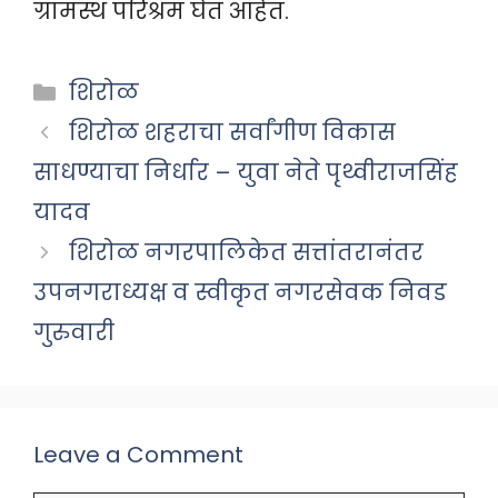
ग्रामस्थ परिश्रम घेत आहेत.
Categories
शिरोळ
शिरोळ शहराचा सर्वांगीण विकास
साधण्याचा निर्धार – युवा नेते पृथ्वीराजसिंह
यादव
शिरोळ नगरपालिकेत सत्तांतरानंतर
उपनगराध्यक्ष व स्वीकृत नगरसेवक निवड
गुरुवारी
Leave a Comment