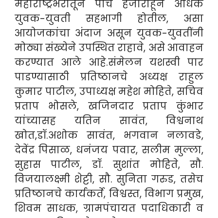
महाराष्ट्रभरातून पाच हजारांहून अधिक
युवक-युवती सहभागी होतील, असा
आयोजकांचा अंदाज असून युवक-युवतींनी
मोठ्या संख्येने उपस्थित राहावे, असे आवाहन
करण्यात आले आहे.संमेलन यशस्वी पार
पाडण्यासाठी प्रतिष्ठानचे अध्यक्ष राहुल
कुमार पाटील, उपाध्यक्ष महेश मोहिते, सचिव
प्रताप भोसले, खजिनदार प्रताप कुंभार
यांच्यासह यतिन सावंत, विश्वनाथ
खोत,डॉ.अशोक सावंत, भगवान नलावडे,
देवेंद्र पिसाळ, धनंजय पवार, सलीम मुल्ला,
सुहास पाटील, डॉ. सुशांत मोहिते, सौ.
विजयालक्ष्मी शेट्टी, सौ. सुनिता गरुड, तसेच
प्रतिष्ठानचे कार्यकर्ते, विश्वस्त, विभाग प्रमुख,
शिवम साधक, ग्रामपंचायत पदाधिकारी व