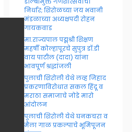
डॉल्बीमुक्त गणेशोत्सवाचा
निर्धार; शिरोळच्या जय भवानी
मंडळाच्या अध्यक्षपदी रोहन
गायकवाड
मा.राज्यपाल पद्मश्री शिक्षण
महर्षी कोल्हापूरचे सुपुत्र डॉ.डी
वाय पाटील (दादा) यांना
भावपूर्ण श्रद्धांजली
पुलाची शिरोली येथे लव्ह जिहाद
प्रकरणाविरोधात सकल हिंदू व
मराठा समाजाचे जोडे मारो
आंदोलन
पुलाची शिरोली येथे घनकचरा व
मैला गाळ प्रकल्पाचे भूमिपूजन