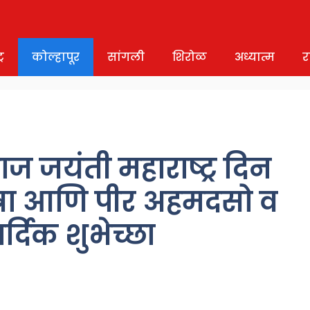
र
कोल्हापूर
सांगली
शिरोळ
अध्यात्म
र
ज जयंती महाराष्ट्र दिन
त्रा आणि पीर अहमदसो व
्दिक शुभेच्छा