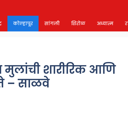
र
कोल्हापूर
सांगली
शिरोळ
अध्यात्म
र
तून मुलांची शारीरिक आणि
े – साळवे