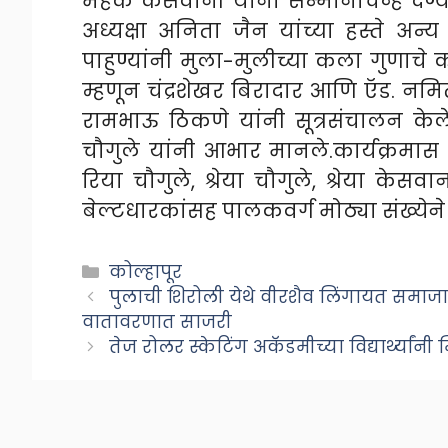
महेक केसवानी यांना सन्मानचिन्ह देण्
अध्यक्षा अनिता जैन यांच्या हस्ते अन्
पाहुण्यांनी मुला-मुलीच्या कला गुणाचे 
म्हणून चंद्रशेखर बिरादार आणि ऍड. नमित
रामभाऊ ठिकणे यांनी सूत्रसंचालन केले
चौगुले यांनी आभार मानले.कार्यक्रमास ब्लॅ
रिया चौगुले, श्रेया चौगुले, श्रेया केसव
बेल्टधारकांसह पालकवर्ग मोठ्या संख्येने
Categories
कोल्हापूर
पुलाची शिरोली येथे वीरशैव लिंगायत समाजाच
वातावरणात साजरी
तेज रोलर स्केटिंग अकॅडमीच्या विद्यार्थ्य