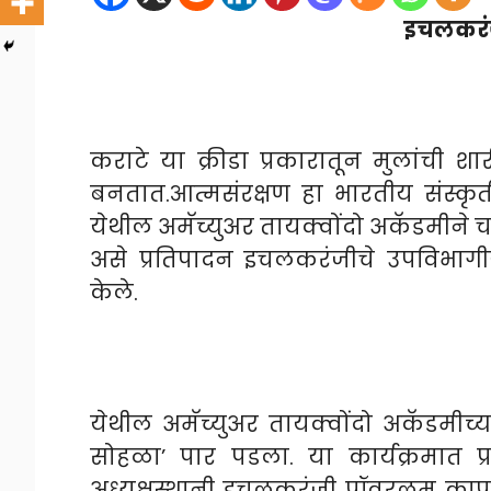
इचलकरंज
कराटे या क्रीडा प्रकारातून मुलांची
बनतात.आत्मसंरक्षण हा भारतीय संस्कृ
येथील अमॅच्युअर तायक्वोंदो अकॅडमीने च
असे प्रतिपादन इचलकरंजीचे उपविभाग
केले.
येथील अमॅच्युअर तायक्वोंदो अकॅडमीच्य
सोहळा’ पार पडला. या कार्यक्रमात प्र
अध्यक्षस्थानी इचलकरंजी पॉवरलुम कापड 