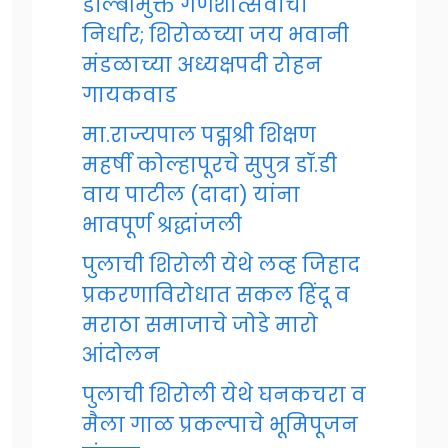
डॉल्बीमुक्त गणेशोत्सवाचा
निर्धार; शिरोळच्या जय भवानी
मंडळाच्या अध्यक्षपदी रोहन
गायकवाड
मा.राज्यपाल पद्मश्री शिक्षण
महर्षी कोल्हापूरचे सुपुत्र डॉ.डी
वाय पाटील (दादा) यांना
भावपूर्ण श्रद्धांजली
पुलाची शिरोली येथे लव्ह जिहाद
प्रकरणाविरोधात सकल हिंदू व
मराठा समाजाचे जोडे मारो
आंदोलन
पुलाची शिरोली येथे घनकचरा व
मैला गाळ प्रकल्पाचे भूमिपूजन