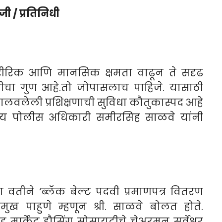
ी / प्रतिनिधी
 शारीरिक आणि मानसिक क्षमता वाढून ते सदृढ
तीचा गुण आहे.तो जोपासलाच पाहिजे. यासाठी
ालवलेली प्रशिक्षणाची सुविधा कौतुकास्पद आहे
ीय पोलीस अधिकारी समीरसिह साळवे यांनी
ा वतीने ‘ब्लॅक बेल्ट पदवी प्रमाणपत्र वितरण
मुख पाहुणे म्हणून श्री. साळवे बोलत होते.
मार्केट हौसिंग सोसायटीचे चेअरमन सर्वेश्वर