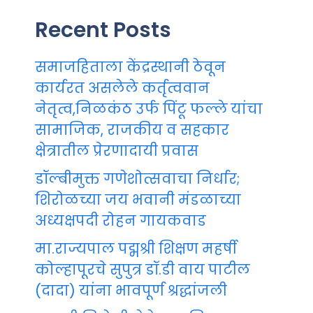
Recent Posts
समाजहिताला केंद्रस्थानी ठेवून
कार्यरत असलेले कर्तृत्ववान
नेतृत्व,निळकंठ उर्फ पिंटू फल्ले यांचा
सामाजिक, राजकीय व सहकार
क्षेत्रातील प्रेरणादायी प्रवास
डॉल्बीमुक्त गणेशोत्सवाचा निर्धार;
शिरोळच्या जय भवानी मंडळाच्या
अध्यक्षपदी रोहन गायकवाड
मा.राज्यपाल पद्मश्री शिक्षण महर्षी
कोल्हापूरचे सुपुत्र डॉ.डी वाय पाटील
(दादा) यांना भावपूर्ण श्रद्धांजली