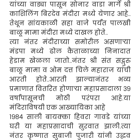
यांच्या वाड्या पासून सोनार वाडा मार्गे श्री
काशिलिंग बिरदेव मंदीरा मध्ये येणार आहे..
तेथून सांयकाळी सहा वाजे पर्यंत पालखी
बाळू मामा मंदीरा मध्ये दाखल होते..
त्या नंतर मंदीराच्या समोरील असणाऱ्या
मंडपा मध्ये ढोल कैताळाच्या निनादात
हेडाम खेळला जातो..नंतर श्री संत सद्गुरु
बाळू मामा व ओम दत्त चिले महाराज यांची
आरती होते..आरती झाल्यानंतर भव्य
प्रमाणात वितरित होणाऱ्या महाप्रसादाला ३९
वर्षांपासूनची मोठी परंपरा आहे.या
मंदिराविषयी एक आख्यायिका आहे
१९८४ साली बायक्का हिवरा गावडे यांच्या
घरी या महाप्रसादाची सुरवात झाली.त्या
नंतर कृष्णात सुबाजी पुजारी यांनी उद्धव