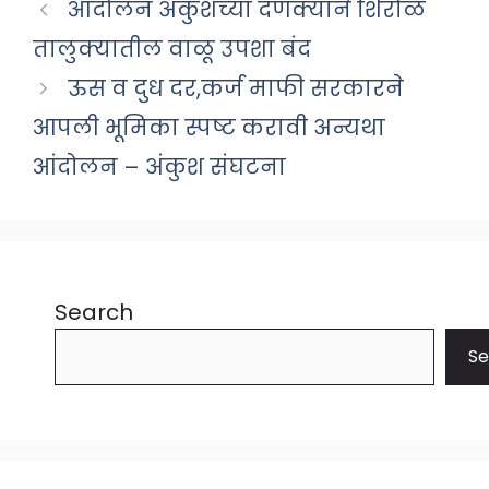
आंदोलन अंकुशच्या दणक्याने शिरोळ
तालुक्यातील वाळू उपशा बंद
ऊस व दुध दर,कर्ज माफी सरकारने
आपली भूमिका स्पष्ट करावी अन्यथा
आंदोलन – अंकुश संघटना
Search
Se