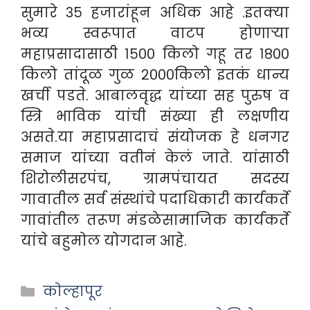
सुमारे ३५ हजारांहून अधिक आहे .इतक्या
भव्य स्वरूपात वाटप होणाऱ्या
महाप्रसादासाठी १५०० किलो गहू तर १८००
किलो तांदूळ गुळ २०००किलो इतकं धान्य
खर्ची पडते. आबालवृद्ध यांच्या सह पुरुष व
स्त्रि भाविक यांची संख्या ही लक्षणीय
असते.या महाप्रसादाचं संयोजक हे धनगर
समाज यांच्या वतीनं केलं जाते. यांसाठी
शिरोलीसरपंच, ग्रामपंचायत सदस्य
गावातील सर्व संस्थांचे पदाधिकारी कार्यकर्ते
गावांतील तरूण मंडळेसामाजिक कार्यकर्ते
यांचे बहुमोल योगदान आहे.
Categories
कोल्हापूर