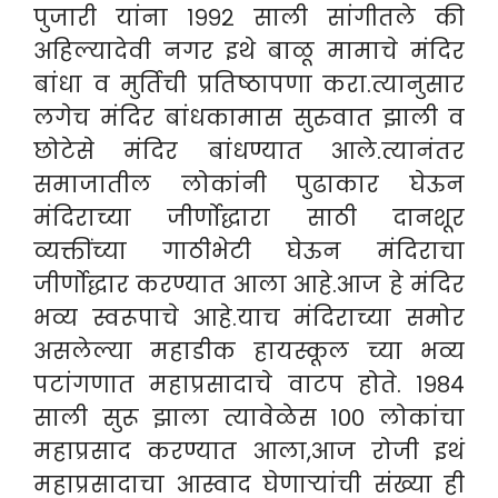
पुजारी यांना १९९२ साली सांगीतले की
अहिल्यादेवी नगर इथे बाळू मामाचे मंदिर
बांधा व मुर्तिची प्रतिष्ठापणा करा.त्यानुसार
लगेच मंदिर बांधकामास सुरुवात झाली व
छोटेसे मंदिर बांधण्यात आले.त्यानंतर
समाजातील लोकांनी पुढाकार घेऊन
मंदिराच्या जीर्णोद्धारा साठी दानशूर
व्यक्तींच्या गाठीभेटी घेऊन मंदिराचा
जीर्णोद्धार करण्यात आला आहे.आज हे मंदिर
भव्य स्वरूपाचे आहे.याच मंदिराच्या समोर
असलेल्या महाडीक हायस्कूल च्या भव्य
पटांगणात महाप्रसादाचे वाटप होते. १९८४
साली सुरू झाला त्यावेळेस १०० लोकांचा
महाप्रसाद करण्यात आला,आज रोजी इथं
महाप्रसादाचा आस्वाद घेणाऱ्यांची संख्या ही