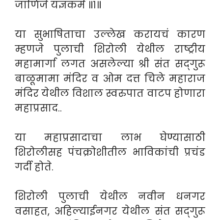
जाणिजे यज्ञकर्म ॥१॥
या सुभाषिताचा उल्लेख करायचं कारण
म्हणजे पुलाची शिरोली येथील राष्ट्रीय
महामार्गा लगत असलेल्या श्री संत सद्‌गुरू
बाळूमामा मंदिर व ओम दत्त चिले महाराज
मंदिर येथील विशाल स्वरुपात वाटप होणारा
महाप्रसाद..
या महाप्रसादाचा लाभ घेण्यासाठी
शिरोलीसह पंचक्रोशीतील भाविकांची प्रचंड
गर्दी होते.
शिरोली पुलाची येथील नवीन धनगर
वसाहत, अहिल्याईनगर येथील संत सद्‌गुरू