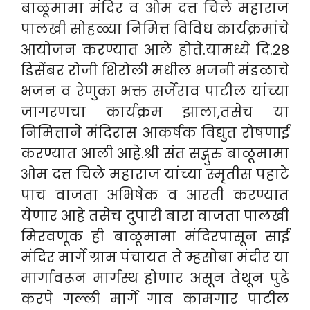
बाळूमामा मंदिर व ओम दत्त चिले महाराज
पालखी सोहळ्या निमित्त विविध कार्यक्रमांचे
आयोजन करण्यात आले होते.यामध्ये दि.२८
डिसेंबर रोजी शिरोली मधील भजनी मंडळाचे
भजन व रेणुका भक्त सर्जेराव पाटील यांच्या
जागरणचा कार्यक्रम झाला,तसेच या
निमित्ताने मंदिरास आकर्षक विद्युत रोषणाई
करण्यात आली आहे.श्री संत सद्गुरु बाळूमामा
ओम दत्त चिले महाराज यांच्या स्मृतीस पहाटे
पाच वाजता अभिषेक व आरती करण्यात
येणार आहे तसेच दुपारी बारा वाजता पालखी
मिरवणूक ही बाळूमामा मंदिरपासून साई
मंदिर मार्गे ग्राम पंचायत ते म्हसोबा मंदीर या
मार्गावरून मार्गस्थ होणार असून तेथून पुढे
करपे गल्ली मार्गे गाव कामगार पाटील