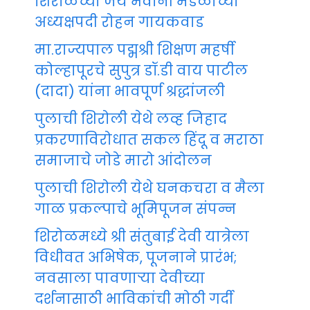
शिरोळच्या जय भवानी मंडळाच्या
अध्यक्षपदी रोहन गायकवाड
मा.राज्यपाल पद्मश्री शिक्षण महर्षी
कोल्हापूरचे सुपुत्र डॉ.डी वाय पाटील
(दादा) यांना भावपूर्ण श्रद्धांजली
पुलाची शिरोली येथे लव्ह जिहाद
प्रकरणाविरोधात सकल हिंदू व मराठा
समाजाचे जोडे मारो आंदोलन
पुलाची शिरोली येथे घनकचरा व मैला
गाळ प्रकल्पाचे भूमिपूजन संपन्न
शिरोळमध्ये श्री संतुबाई देवी यात्रेला
विधीवत अभिषेक, पूजनाने प्रारंभ;
नवसाला पावणाऱ्या देवीच्या
दर्शनासाठी भाविकांची मोठी गर्दी