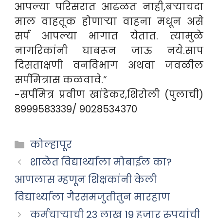
आपल्या परिसरात आढळत नाही,बऱ्याचदा
माल वाहतूक होणाऱ्या वाहना मधून असे
सर्प आपल्या भागात येतात. त्यामुळे
नागरिकांनी घाबरून जाऊ नये.साप
दिसताक्षणी वनविभाग अथवा जवळील
सर्पमित्रास कळवावे.”
-सर्पमित्र प्रवीण खांडेकर,शिरोली (पुलाची)
8999583339/ 9028534370
Categories
कोल्हापूर
शाळेत विद्यार्थ्याला मोबाईल का?
आणलास म्हणून शिक्षकांनी केली
विद्यार्थ्याला गैरसमजुतीतुन मारहाण
कर्मचाऱ्याची 23 लाख 19 हजार रुपयांची